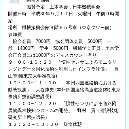
協賛予定 土木学会，日本機械学会
開催日時 平成30年９月１１日 火曜日 午前９時開
始
場所 機械振興会館６階６５号室（東京タワー前）
参加費
協会会員 7000円 協会団体会員 5000円 一
般 14000円 学生 5000円 機械学会正員，土木学
会正会員には1000円のディスカウント有り．
９：００~１０：２０ 「慣性センサによるモニタリ
ングとデータ同化技術を利用したインフラ評価」 長
山智則(東京大学准教授)
１０：２０~１１：００ 「本州四国連絡橋における
動態観測」 大谷康史 (本州四国連絡高速道路(株) 東京
事務所技術調整課長)
１１：００~１２：２０ 「慣性センサによる道路附
属物異常検知システムの開発」 野村 貢（建設技術
研究所上席技師長）
１２：２０－１３：２０ 昼食休憩