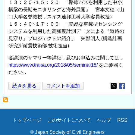
１３：２０~１５：２０ 「路線バスを利用した中小
橋梁の長期モニタリングと海外展開」 宮本文穂（山
口大学名誉教授，スイス連邦工科大学客員教授）
１５：４０~１７：００ 「簡易な車載型センシング
システムを利用した高頻度計測データによる『道路の
見守り』プロジェクトの紹介」 矢部明人 (構造計画
研究所耐震技術部 技術担当)
各講演のサマリー等詳細，及びお申込みに関しては，
https://www.traisa.org/2018/05/seminar18/
をご参照く
ださい．
講
続きを見る
コメントを追加
Opens in
Opens
演
会
「橋
梁・
Secondary
トップページ
このサイトについて
ヘルプ
RSS
道
menu
路
© Japan Society of Civil Engineers