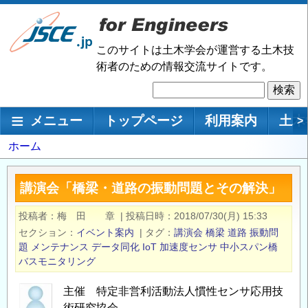
メ
イ
ン
このサイトは土木学会が運営する土木技
コ
術者のための情報交流サイトです。
ン
検
テ
索
ン
メインナビゲーション
メニュー
トップページ
利用案内
土木
>
ツ
に
パ
ホーム
移
ン
動
く
講演会「橋梁・道路の振動問題とその解決」
ず
投稿者
梅 田 章
|
投稿日時
2018/07/30(月) 15:33
セクション
イベント案内
|
タグ
講演会
橋梁
道路
振動問
題
メンテナンス
データ同化
IoT
加速度センサ
中小スパン橋
バスモニタリング
主催 特定非営利活動法人慣性センサ応用技
術研究協会