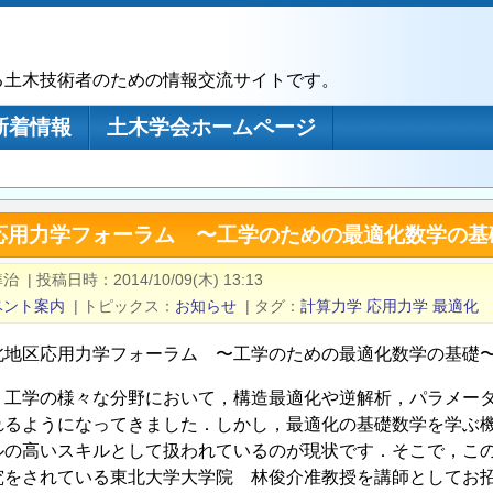
る土木技術者のための情報交流サイトです。
新着情報
土木学会ホームページ
応用力学フォーラム 〜工学のための最適化数学の基
準治
|
投稿日時
2014/10/09(木) 13:13
ベント案内
|
トピックス
お知らせ
|
タグ
計算力学
応用力学
最適化
北地区応用力学フォーラム 〜工学のための最適化数学の基礎
，工学の様々な分野において，構造最適化や逆解析，パラメー
れるようになってきました．しかし，最適化の基礎数学を学ぶ
ルの高いスキルとして扱われているのが現状です．そこで，こ
究をされている東北大学大学院 林俊介准教授を講師としてお