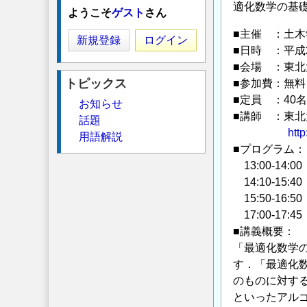
適化数学の基
ようこそ
ゲスト
さん
■主催 ：土
新規登録
ログイン
■日時 ：平成2
■会場 ：東北
トピックス
■参加費：無料
■定員 ：40名
お知らせ
■講師 ：東
話題
http
用語解説
■プログラム：
13:00-14
14:10-15
15:50-16
17:00-17
■講義概要：
「最適化数学
す．「最適化
のものに対す
といったアル