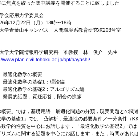
礎に焦点を絞った集中講義を開催することに致しました．
木学会応用力学委員会
6年12月22日（月）13時〜18時
大学青葉山キャンパス 人間環境系教育研究棟203号室
北大学大学院情報科学研究科 准教授 林 俊介 先生
://www.plan.civil.tohoku.ac.jp/opt/hayashi/
:00 最適化数学の概要
:40 最適化数学の基礎1：理論編
:50 最適化数学の基礎2：アルゴリズム編
:45 発展的話題，質疑応答，閉会の挨拶
の概要」では，基礎用語，最適化問題の分類，現実問題との関
数学の基礎1」では，凸解析，最適性の必要条件／十分条件（K
る数学的性質を中心にお話します．「最適化数学の基礎2」では
ゴリズムに関する話題を中心にお話します．また，時間があれ