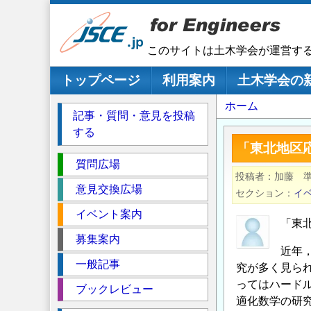
メ
イ
ン
このサイトは土木学会が運営す
コ
ン
メインナビゲーション
トップページ
利用案内
土木学会の
テ
パ
ホーム
ン
記事・質問・意見を投稿
ツ
ン
する
に
く
「東北地区
移
セ
ず
質問広場
動
投稿者
加藤 
ク
意見交換広場
セクション
イ
シ
イベント案内
ョ
「東
ン
募集案内
近年
一般記事
究が多く見ら
ってはハード
ブックレビュー
適化数学の研