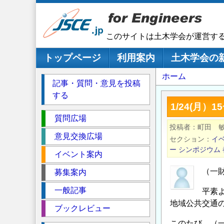
メ
イ
ン
このサイトは土木学会が運営す
コ
ン
メインナビゲーション
トップページ
利用案内
土木学会の
テ
パ
ホーム
ン
記事・質問・意見を投稿
ツ
ン
する
に
く
1/24(月
移
セ
ず
質問広場
動
投稿者
町田 
ク
意見交換広場
セクション
イ
シ
ー
シンポジウム
イベント案内
ョ
ン
（一
募集案内
一般記事
平素
地域公共交通
ブックレビュー
このたび、（