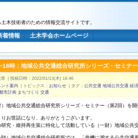
る土木技術者のための情報交流サイトです。
新着情報
土木学会ホームページ
）15~18時；地域公共交通総合研究所シリーズ・セミ
敏章
|
投稿日時
2022/01/13(木) 16:46
ベント案内
|
トピックス
お知らせ
|
タグ
公共交通
地域公共交通
経
都市計画
まちづくり
交通
財）地域公共交通総合研究所シリーズ・セミナー（第2回）を開
よりお世話になり、ありがとうございます。
の研究・維持再生策に特化して活動している（一財）地域公共
一財）地域公共交通総合研究所では、「危機に瀕する公共交通