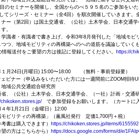
回目のセミナーを開催し、全国からのべ５９５名のご参加をい
としてシリーズ・セミナー（全4回）を順次開催していきます。
ミナー（第2回）は国土交通省、（公社）土木学会、日本交通学
ます。
、学識者・有識者で書き上げ、令和3年8月発刊した「地域モビ
しつつ、地域モビリティの再構築へのへの道筋を議論していく
回の情報送付をご要望の方は後記に登録してください。
https://chi
月24日(月曜日) 15:00〜18:00 （無料・事前登録要）
ウェビナー（申込みをいただいた方には一週間前にZOOM招待U
）地域公共交通総合研究所
通省、（公社）土木学会、日本交通学会、（一社）計画・交通
//chikoken.stores.jp/
で参加登録をお願いします。（カートに入
年1月21日（金曜日）12:00
モビリティの再構築」（薫風社発行 定価1,700円＋税）
参考書は購入できます）
https://chikoken.stores.jp/items/6155
希望の方はこちらから）
https://docs.google.com/forms/d/e/