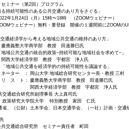
・セミナー（第2回）プログラム
語る持続可能性のある公共交通のあり方をさぐる」
22年1月24日（月）15時〜18時 （ZOOMウェビナー）
OOMウェビナー）無料・要登録 開催の１週間前にZOOMのU
「交通経済学から考える地域公共交通の維持のあり方」
大学商学部 教授 田邉勝巳氏
「地域公共交通の統合的政策−持続可能な地域社会を求めて−」
経済学部 教授 宇都宮 浄人氏
：「地域公共交通を経済学的の持続可能性を議論する」
ター ： 岡山大学 地域総合研究センター長・教授 三村 
ス ト： 慶應義塾大学商学部 教授 田邉勝巳氏
学経済学部 教授 宇都宮 浄人氏
総合研究所副理事長 大上真司氏
： 政策研究大学院大学 特別教授 家田 仁氏
交通省、（公財）土木学会、日本交通学会、（一社）計画・交通
先
公共交通総合研究所 セミナー責任者 町田