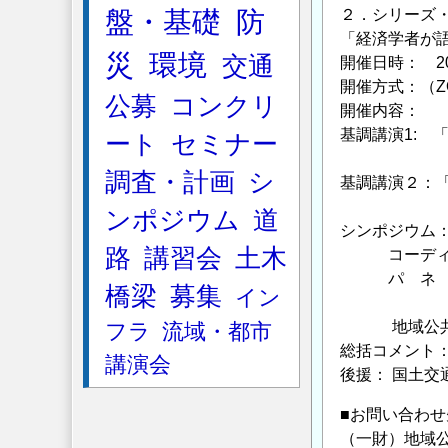
盤・基礎
防
２．シリーズ
「経済学者が
災
環境
交通
開催日時： 20
開催方式：（Z
公募
コンクリ
開催内容：
基調講演1: 
ート
セミナー
慶應義塾
調査・計画
シ
基調講演２：
関西大学
ンポジウム
道
シンポジウム
路
講習会
土木
コーディネー
パ ネ リ 
橋梁
募集
イン
関西大
地域公共交通
フラ
流域・都市
総括コメント
講演会
後援： 国土
■お問い合わせ
（一財）地域