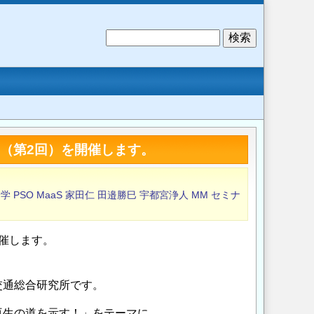
検
索
ナー（第2回）を開催します。
済学
PSO
MaaS
家田仁
田邉勝巳
宇都宮浄人
MM
セミナ
催します。
交通総合研究所です。
再生の道を示す！」をテーマに