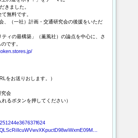
ただきました。
全て無料です。
会、（一社）計画・交通研究会の後援をいただ
リティの最構築」（薫風社）の論点を中心に、さ
ものです。
koken.stores.jp/
RLをお送りおします。）
研究会
れるボタンを押してください）
592251244e367637f624
1FAIpQLScRilIcuWVwvXKpuctD98wiWxmE09M…