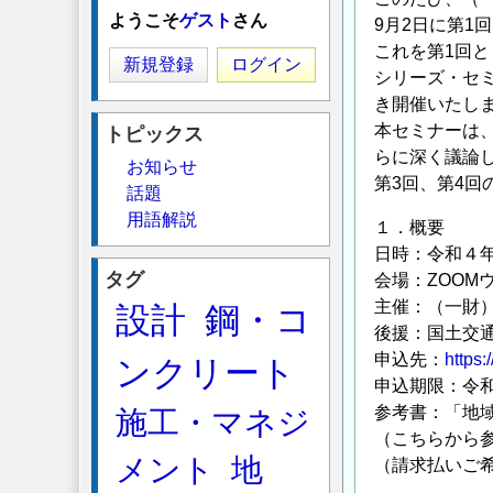
ようこそ
ゲスト
さん
9月2日に第1
これを第1回
新規登録
ログイン
シリーズ・セ
き開催いたし
本セミナーは
トピックス
らに深く議論
お知らせ
第3回、第4
話題
用語解説
１．概要
日時：令和４年１
タグ
会場：ZOOM
主催：（一財
設計
鋼・コ
後援：国土交
申込先：
https:
ンクリート
申込期限：令和４
参考書：「地域
施工・マネジ
（こちらから
メント
地
（請求払いご