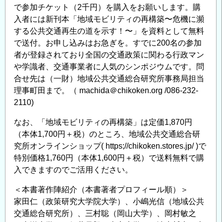
で参加チケット（2千円）を購入をお願いします。購
入者には新刊本「地域モビリティの再構築〜危機に瀕
する公共交通再生の道を示す！〜」を資料として無料
で送付。お申し込みはお急ぎを。すでに200名の参加
者が登録されており全国の交通政策に関わる行政マン
や学識者、交通事業者に人気のシンポジウムです。問
合せ先は（一財）地域公共交通総合研究所事務局担当
理事町田まで。（ machida＠chikoken.org /086-232-
2110)
なお、「地域モビリティの再構築」は定価1,870円
（本体1,700円＋税）のところ、地域公共交通総合研
究所オンラインショップ( https;//chikoken.stores.jp/ )で
特別価格1,760円（本体1,600円＋税）で送料無料で購
入できますのでご活用ください。
＜本書著作陣紹介（本書著者プロフィール順）＞
家田仁（政策研究大学院大学）、小嶋光信（地域公共
交通総合研究所）、三村聡（岡山大学）、岡村敏之