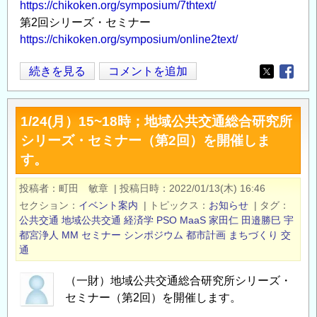
https://chikoken.org/symposium/7thtext/
第2回シリーズ・セミナー
https://chikoken.org/symposium/online2text/
「地
続きを見る
コメントを追加
Opens in
Opens
域
モ
1/24(月）15~18時；地域公共交通総合研究所
ビ
シリーズ・セミナー（第2回）を開催しま
リ
す。
テ
ィ
投稿者
町田 敏章
|
投稿日時
2022/01/13(木) 16:46
の
セクション
イベント案内
|
トピックス
お知らせ
|
タグ
再
公共交通
地域公共交通
経済学
PSO
MaaS
家田仁
田邉勝巳
宇
構
都宮浄人
MM
セミナー
シンポジウム
都市計画
まちづくり
交
築」
通
シ
（一財）地域公共交通総合研究所シリーズ・
リ
セミナー（第2回）を開催します。
ー