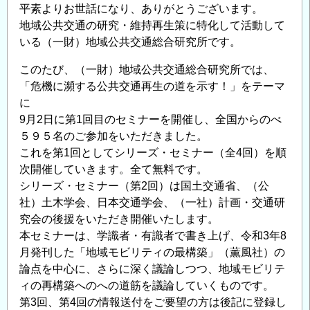
ズ・
平素よりお世話になり、ありがとうございます。
セ
地域公共交通の研究・維持再生策に特化して活動して
ミ
いる（一財）地域公共交通総合研究所です。
ナ
このたび、（一財）地域公共交通総合研究所では、
ー
「危機に瀕する公共交通再生の道を示す！」をテーマ
を
に
4/20
9月2日に第1回目のセミナーを開催し、全国からのべ
14~18
５９５名のご参加をいただきました。
時
これを第1回としてシリーズ・セミナー（全4回）を順
無
次開催していきます。全て無料です。
料
シリーズ・セミナー（第2回）は国土交通省、（公
開
社）土木学会、日本交通学会、（一社）計画・交通研
催
究会の後援をいただき開催いたします。
し
本セミナーは、学識者・有識者で書き上げ、令和3年8
ま
月発刊した「地域モビリティの最構築」（薫風社）の
す。
論点を中心に、さらに深く議論しつつ、地域モビリテ
の
ィの再構築へのへの道筋を議論していくものです。
第3回、第4回の情報送付をご要望の方は後記に登録し