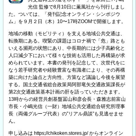
シ
光信 監修で8月10日に薫風社から刊行しまし
リ
た。ついては、「発刊記念オンライン・シンポジウ
ー
ム」を９月２日（木）10〜17時ZOOMで開催します。
ズ・
セ
地域の移動（モビリティ）を支える地域公共交通は、
ミ
転換期にある。喫緊の課題はコロナ禍で「危」路とも
ナ
いえる瀕死の状態にあり、中長期的には少子高齢化と
人口減少下において様々な技術も活用した再構築が求
ー
められています。本書の発刊を記念して、次世代をに
（第
なう若手研究者や経験豊富な有識者により、その再構
2
築に向けた論点と方向性、方策など議論し今後を展望
回）
する。国土交通省総合政策局阿部竜矢交通政策課長が
を
第2次交通政策基本計画の肝を語っていただきます。
開
13時からの経営共創基盤冨山和彦会長・森雅志前富山
催
市長・小嶋光信（一財）地域公共交通総合研究所理事
し
長（両備グループ代表）の”リアル鼎談”も見逃せませ
ま
ん。
す。
の
申し込みは https;//chikoken.stores.jp/ からオンライン