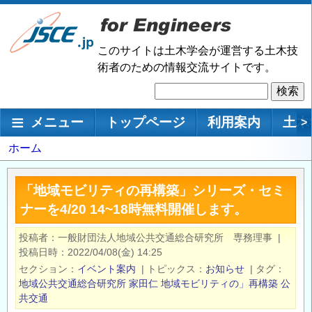
メ
イ
ン
このサイトは土木学会が運営する土木技
コ
術者のための情報交流サイトです。
ン
検
テ
索
ン
メインナビゲーション
メニュー
トップページ
利用案内
土木
>
ツ
に
パ
ホーム
移
ン
動
く
「地域モビリティの再構築」シリーズ・セミ
ず
ナーを4/20 14~18時無料開催します。
投稿者
一般財団法人地域公共交通総合研究所 専務理事
|
投稿日時
2022/04/08(金) 14:25
セクション
イベント案内
|
トピックス
お知らせ
|
タグ
地域公共交通総合研究所
家田仁
地域モビリティの」再構築
公
共交通