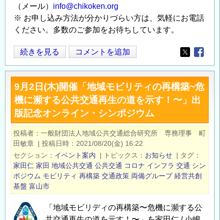
（メール）
info@chikoken.org
※ お申し込み方法が分かりづらい方は、気軽にお電話
ください。多数のご参加をお待ちしています。
1/24(月）
続きを見る
コメントを追加
Opens in
Opens
15~18
時；
9月2日(木)開催「地域モビリティの再構築~危
地
機に瀕する公共交通再生の道を示す！〜」出
域
版記念オンライン・シンポジウム
公
共
投稿者
一般財団法人地域公共交通総合研究所 専務理事 町
交
田敏章
|
投稿日時
2021/08/20(金) 16:22
通
セクション
イベント案内
|
トピックス
お知らせ
|
タグ
総
家田仁
家田
地域公共交通
公共交通
コロナ
インフラ
交通
シン
合
ポジウム
モビリティ
再構築
交通政策
両備グループ
経営共創
基盤
富山市
研
究
「地域モビリディの再構築〜危機に瀕する公
所
共交通再生の道を示す！〜」を家田仁 / 小嶋