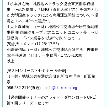
 杉本雅之氏 札幌地区トラック協会東支部常務理
事 〜話題提供：「LNG（液化天然ガス）を燃料とし
た大型国産トラックによる商用運送開始について〜環
境とエネルギーの選択〜」
 大上真司氏 （一財）地域公共交通総合研究所副理
事長 兼 両備グループ バスユニット ユニット長 〜話
題提供：「バス業界を“技術”で救うには！」
(5)総括コメント (17:25~17:55)
小嶋光信氏（一財）地域公共交通総合研究所 理事長
(6)事務連絡（セミナー事務局）17:55~18:00
以上
[第３回シリーズ・セミナー照会先]
（一財）地域公共交通総合研究所 専務理事 町田敏
章
086-232-2110(直通)
info@chikoken.org
【過去開催セミナーのスライド・ダウンロードURL】
第１回シリーズ・セミナー