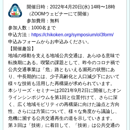
開催日時：2022年4月20日(水) 14時〜18時
（ZOOMウェビナーにて開催）
参加費用：無料
参加人数：1000名まで
申込方法：
https://chikoken.org/symposium/ol3form/
申込みフォームからお申込みください。
【開催趣旨】
地域の移動を支える地域公共交通は、あらゆる意味で
転換期にある。喫緊の課題として、昨今のコロナ禍で
公共交通事業は「危」路ともいえる瀕死の状態にあ
り、中長期的には、少子高齢化と人口減少下において
様々な技術も活用した再構築が求められています。
本シリーズ・セミナーは2021年9月2日に開催したオン
ラインシンポジウムを第1回と位置付けて、さらに深
く、広く地域モビリティの再構築に向けた論点と方向
性、さらには方策について、様々な角度から議論し、
危機に瀕する公共交通再生の道を示していきます。
第３回は「技術」に着目して、「技術」は公共交通の