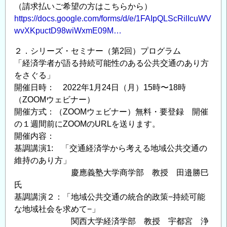
（請求払いご希望の方はこちらから）
https://docs.google.com/forms/d/e/1FAIpQLScRilIcuWV
wvXKpuctD98wiWxmE09M…
２．シリーズ・セミナー（第2回）プログラム
「経済学者が語る持続可能性のある公共交通のあり方
をさぐる」
開催日時： 2022年1月24日（月）15時〜18時
（ZOOMウェビナー）
開催方式：（ZOOMウェビナー）無料・要登録 開催
の１週間前にZOOMのURLを送ります。
開催内容：
基調講演1: 「交通経済学から考える地域公共交通の
維持のあり方」
慶應義塾大学商学部 教授 田邉勝巳
氏
基調講演２：「地域公共交通の統合的政策−持続可能
な地域社会を求めて−」
関西大学経済学部 教授 宇都宮 浄