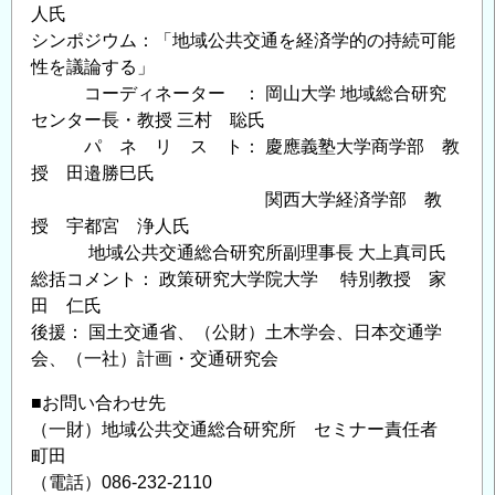
人氏
シンポジウム：「地域公共交通を経済学的の持続可能
性を議論する」
コーディネーター ： 岡山大学 地域総合研究
センター長・教授 三村 聡氏
パ ネ リ ス ト： 慶應義塾大学商学部 教
授 田邉勝巳氏
関西大学経済学部 教
授 宇都宮 浄人氏
地域公共交通総合研究所副理事長 大上真司氏
総括コメント： 政策研究大学院大学 特別教授 家
田 仁氏
後援： 国土交通省、（公財）土木学会、日本交通学
会、（一社）計画・交通研究会
■お問い合わせ先
（一財）地域公共交通総合研究所 セミナー責任者
町田
（電話）086-232-2110