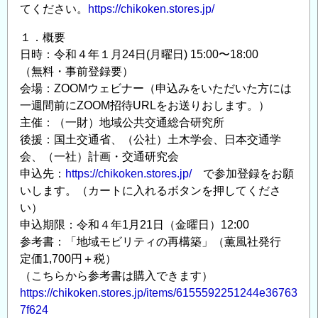
てください。
https://chikoken.stores.jp/
１．概要
日時：令和４年１月24日(月曜日) 15:00〜18:00
（無料・事前登録要）
会場：ZOOMウェビナー（申込みをいただいた方には
一週間前にZOOM招待URLをお送りおします。）
主催：（一財）地域公共交通総合研究所
後援：国土交通省、（公社）土木学会、日本交通学
会、（一社）計画・交通研究会
申込先：
https://chikoken.stores.jp/
で参加登録をお願
いします。（カートに入れるボタンを押してくださ
い）
申込期限：令和４年1月21日（金曜日）12:00
参考書：「地域モビリティの再構築」（薫風社発行
定価1,700円＋税）
（こちらから参考書は購入できます）
https://chikoken.stores.jp/items/6155592251244e36763
7f624