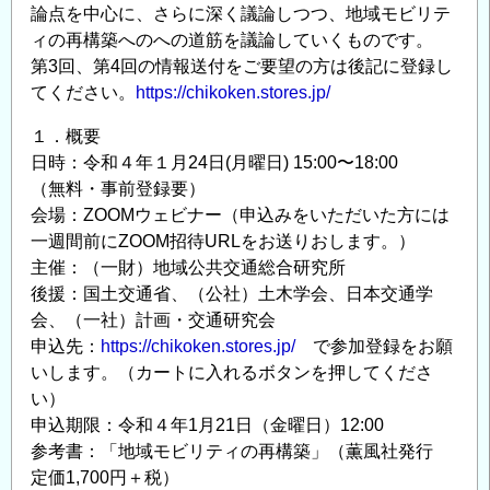
論点を中心に、さらに深く議論しつつ、地域モビリテ
ィの再構築へのへの道筋を議論していくものです。
第3回、第4回の情報送付をご要望の方は後記に登録し
てください。
https://chikoken.stores.jp/
１．概要
日時：令和４年１月24日(月曜日) 15:00〜18:00
（無料・事前登録要）
会場：ZOOMウェビナー（申込みをいただいた方には
一週間前にZOOM招待URLをお送りおします。）
主催：（一財）地域公共交通総合研究所
後援：国土交通省、（公社）土木学会、日本交通学
会、（一社）計画・交通研究会
申込先：
https://chikoken.stores.jp/
で参加登録をお願
いします。（カートに入れるボタンを押してくださ
い）
申込期限：令和４年1月21日（金曜日）12:00
参考書：「地域モビリティの再構築」（薫風社発行
定価1,700円＋税）