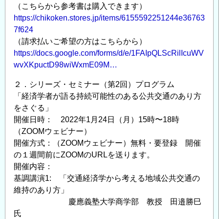
（こちらから参考書は購入できます）
https://chikoken.stores.jp/items/6155592251244e36763
7f624
（請求払いご希望の方はこちらから）
https://docs.google.com/forms/d/e/1FAIpQLScRilIcuWV
wvXKpuctD98wiWxmE09M…
２．シリーズ・セミナー（第2回）プログラム
「経済学者が語る持続可能性のある公共交通のあり方
をさぐる」
開催日時： 2022年1月24日（月）15時〜18時
（ZOOMウェビナー）
開催方式：（ZOOMウェビナー）無料・要登録 開催
の１週間前にZOOMのURLを送ります。
開催内容：
基調講演1: 「交通経済学から考える地域公共交通の
維持のあり方」
慶應義塾大学商学部 教授 田邉勝巳
氏