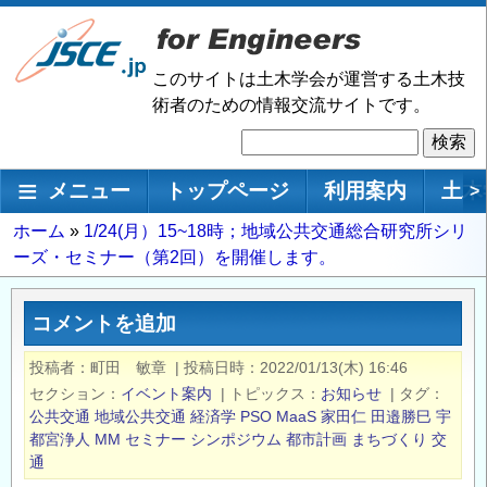
メ
イ
ン
このサイトは土木学会が運営する土木技
コ
術者のための情報交流サイトです。
ン
検
テ
索
ン
メインナビゲーション
メニュー
トップページ
利用案内
土木
>
ツ
に
パ
ホーム
1/24(月）15~18時；地域公共交通総合研究所シリ
移
ーズ・セミナー（第2回）を開催します。
ン
動
く
ず
コメントを追加
投稿者
町田 敏章
|
投稿日時
2022/01/13(木) 16:46
セクション
イベント案内
|
トピックス
お知らせ
|
タグ
公共交通
地域公共交通
経済学
PSO
MaaS
家田仁
田邉勝巳
宇
都宮浄人
MM
セミナー
シンポジウム
都市計画
まちづくり
交
通