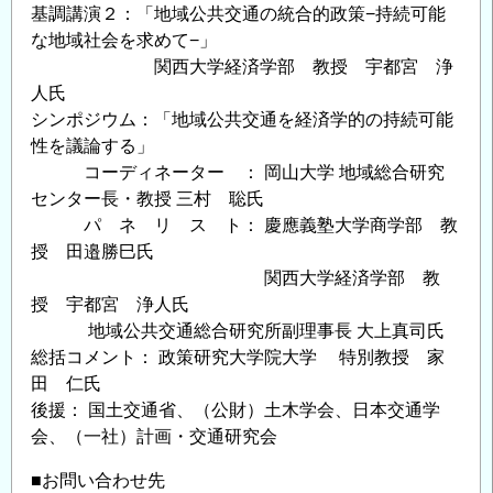
基調講演２：「地域公共交通の統合的政策−持続可能
な地域社会を求めて−」
関西大学経済学部 教授 宇都宮 浄
人氏
シンポジウム：「地域公共交通を経済学的の持続可能
性を議論する」
コーディネーター ： 岡山大学 地域総合研究
センター長・教授 三村 聡氏
パ ネ リ ス ト： 慶應義塾大学商学部 教
授 田邉勝巳氏
関西大学経済学部 教
授 宇都宮 浄人氏
地域公共交通総合研究所副理事長 大上真司氏
総括コメント： 政策研究大学院大学 特別教授 家
田 仁氏
後援： 国土交通省、（公財）土木学会、日本交通学
会、（一社）計画・交通研究会
■お問い合わせ先