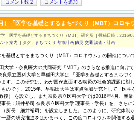
コメント数 2
コメントを追加
（月）「医学を基礎とするまちづくり（MBT）コロキ
大学 医学を基礎とするまちづくり（MBT）研究所
|
投稿日時
2016/0
ベント案内
|
タグ
まちづくり
都市計画
防災
交通
調査・計画
学を基礎とするまちづくり（MBT）コロキウム」の開催につい
稲田大学・奈良医大の共同研究「MBT」のさらなる推進に向けて
奈良県立医科大学と早稲田大学は 「医学を基礎とするまちづくり （ MBT
います。この研究は、わが国が直面する喫緊の社会的課題に対
すものです。2015年、早稲田大学は重点領域研究として「医
 教授） を設立し、また奈良県立医科大学では2016年4月、
事長：細井裕司 奈良県立医科大学 理事長・学長）を、さらに2
」（所長：細井裕司）を設立しました。このように、研究体制
て一層の研究推進をはかるべく、この度コロキウムを開催する