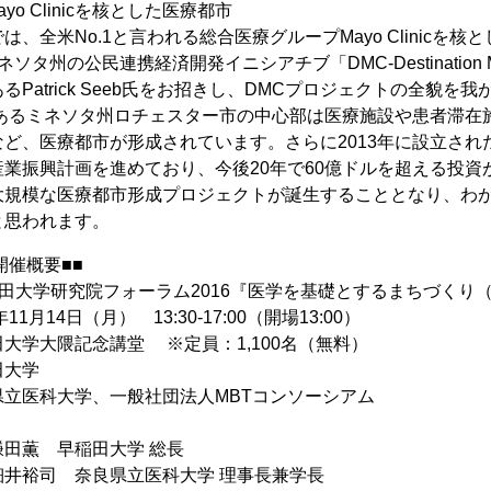
ayo Clinicを核とした医療都市
は、全米No.1と言われる総合医療グループMayo Clinicを
ミネソタ州の公民連携経済開発イニシアチブ「DMC-Destination 
るPatrick Seeb氏をお招きし、DMCプロジェクトの全貌
inicのあるミネソタ州ロチェスター市の中心部は医療施設や患者
ど、医療都市が形成されています。さらに2013年に設立された「D
産業振興計画を進めており、今後20年で60億ドルを超える投
大規模な医療都市形成プロジェクトが誕生することとなり、わ
と思われます。
開催概要■■
田大学研究院フォーラム2016『医学を基礎とするまちづくり（
11月14日（月） 13:30-17:00（開場13:00）
大学大隈記念講堂 ※定員：1,100名（無料）
田大学
県立医科大学、一般社団法人MBTコンソーシアム
】
田薫 早稲田大学 総長
細井裕司 奈良県立医科大学 理事長兼学長