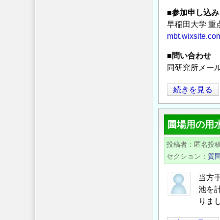
■参加申し込み
早稲田大学 重
mbt.wixsite.co
■問い合わせ
同研究所メー
11
続きを見る
月
14
圃場用の用
日
（月）
投稿者
匿名投
「医
セクション
質
学
を
当方
基
池を
礎
りま
と