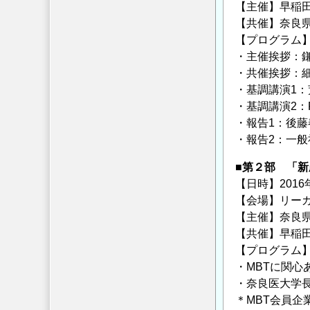
【主催】早稲
【共催】奈良
【プログラム
・主催挨拶：鎌
・共催挨拶：
・基調講演1
・基調講演2：
・報告1：後藤
・報告2：一般
■第２部 「
【日時】2016年
【会場】リーガ
【主催】奈良
【共催】早稲
【プログラム
・MBTに関心あ
・奈良医大学長
＊MBT会員企