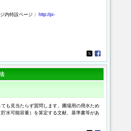
ージ内特設ページ：
http://pi-
Opens in a new wi
Opens in a new
法
しても見当たらず質問します。圃場用の用水ため
（貯水可能容量）を算定する文献、基準書等があ