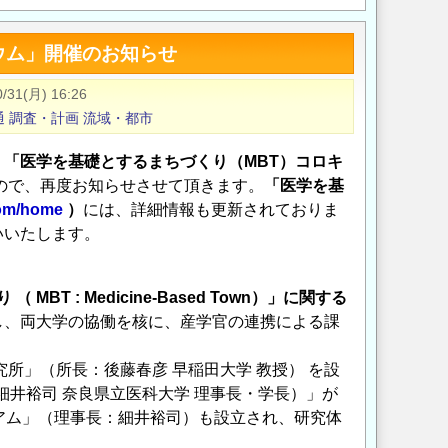
ウム」開催のお知らせ
0/31(月) 16:26
通
調査・計画
流域・都市
、
「医学を基礎とするまちづくり（MBT）コロキ
たので、再度お知らせさせて頂きます。
「医学を基
.com/home
）
には、詳細情報も更新されておりま
いいたします。
 : Medicine-Based Town）」に関する
し、両大学の協働を核に、産学官の連携による課
所」（所長：後藤春彦 早稲田大学 教授） を設
細井裕司 奈良県立医科大学 理事長・学長）」が
アム」（理事長：細井裕司）も設立され、研究体