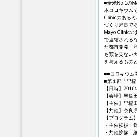
待
■全米No.1のM
ら
本コロキウムで
で
せ
Clinicのある
き
の
づくり局長であ
る
Mayo Cl
貯
で連結されるな
水
た都市開発・
量
も類を見ない
の
を与えるもの
算
定
■■コロキウム
方
■第１部「早稲
法
【日時】2016年
の
【会場】早稲田
【主催】早稲
【共催】奈良
【プログラム
・主催挨拶：鎌
・共催挨拶：