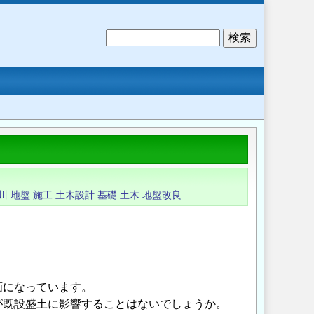
検
索
川
地盤
施工
土木設計
基礎
土木
地盤改良
、
画になっています。
が既設盛土に影響することはないでしょうか。