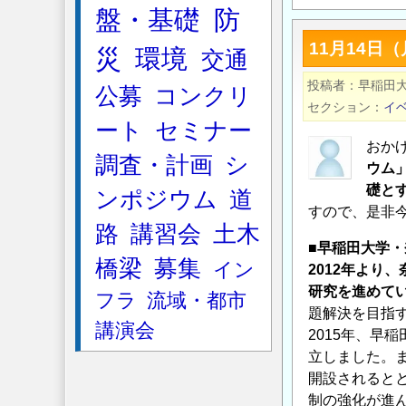
設
つ
盤・基礎
防
工
い
11月14日
災
環境
人
交通
て
道
の
投稿者
早稲田
公募
コンクリ
橋
セクション
イ
の
ート
セミナー
施
おか
調査・計画
シ
工
ウム
手
礎と
ンポジウム
道
順、
すので、是非
路
講習会
土木
方
■早稲田大学・
法
橋梁
募集
イン
2012年より、
に
研究を進めて
フラ
流域・都市
つ
題解決を目指
い
講演会
2015年、早
て
立しました。ま
の
開設されると
制の強化が進