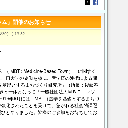
Opens in a new wi
Opens in a new
ウム」開催のお知らせ
8/20(土) 13:32
て
 : Medicine-Based Town）」に関する
し、両大学の協働を核に、産学官の連携による課
学を基礎とするまちづくり研究所」（所長：後藤春
産業界と一体となって「一般社団法人ＭＢＴコンソ
016年6月には「MBT（医学を基礎とするまちづ
が強化されたことを受けて、急がれる社会的課題
運びとなりました。皆様のご参加をお待ちしてお