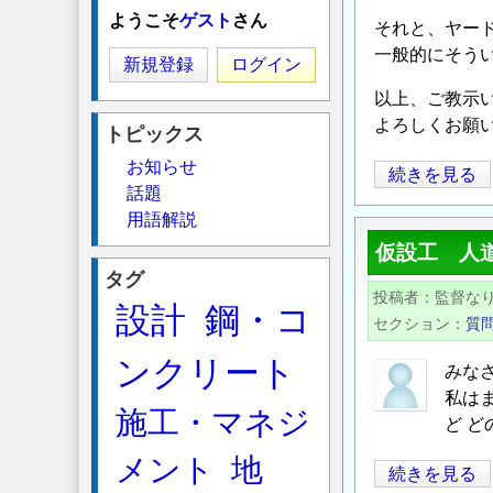
ようこそ
ゲスト
さん
それと、ヤー
一般的にそう
新規登録
ログイン
以上、ご教示
よろしくお願
トピックス
お知らせ
深
続きを見る
話題
層
用語解説
混
仮設工 人
合
タグ
処
投稿者
監督な
設計
鋼・コ
理
セクション
質
に
ンクリート
よ
みな
る
私は
施工・マネジ
影
ど 
響
メント
地
仮
続きを見る
に