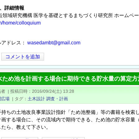
、詳細情報
点領域研究機構 医学を基礎とするまちづくり研究所 ホームペ
m/home/colloquium
ルアドレス：
wasedambt@gmail.com
コメントを追加
水ため池を計画する場合に期待できる貯水量の算定方
稿者
|
投稿日時
2016/09/24(土) 13:28
問広場
|
タグ
土木設計
調査・計画
手持ちの土地改良事業設計指針「ため池整備」等の書籍を検索
計画する場合に、その流域内で期待できる、ため池の貯水容量
したら、教えて下さい。