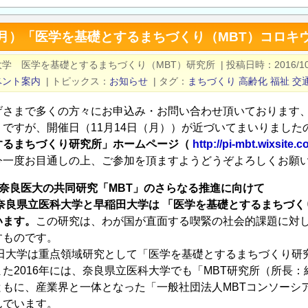
（月）「医学を基礎とするまちづくり（MBT）コロキ
大学 医学を基礎とするまちづくり（MBT）研究所
|
投稿日時
2016/1
ベント案内
|
トピックス
お知らせ
|
タグ
まちづくり
高齢化
福祉
交
げさまで多くの方々にお申込み・お問い合わせ頂いております
」
ですが、開催日（11月14日（月））が近づいてまいりまし
するまちづくり研究所」ホームページ（
http://pi-mbt.wixsite
今一度お目通しの上、ご参加を頂ますようどうぞよろしくお願
奈良医大の共同研究「MBT」のさらなる推進に向けて
奈良県立医科大学と早稲田大学は 「医学を基礎とするまちづくり （ MBT
います。
この研究は、わが国が直面する喫緊の社会的課題に対
すものです。
稲田大学は重点領域研究として「医学を基礎とするまちづくり研究
た2016年には、奈良県立医科大学でも「MBT研究所（所長：
ともに、産業界と一体となった「一般社団法人MBTコンソーシ
んでいます。