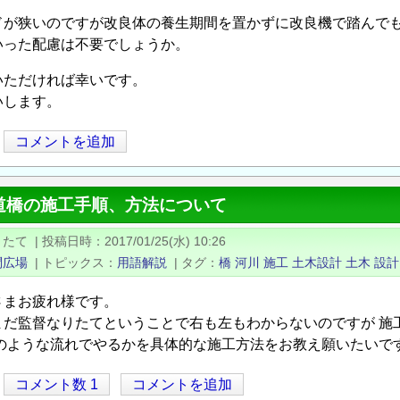
ドが狭いのですが改良体の養生期間を置かずに改良機で踏んで
いった配慮は不要でしょうか。
いただければ幸いです。
いします。
コメントを追加
道橋の施工手順、方法について
りたて
|
投稿日時
2017/01/25(水) 10:26
問広場
|
トピックス
用語解説
|
タグ
橋
河川
施工
土木設計
土木
設計
さまお疲れ様です。
まだ監督なりたてということで右も左もわからないのですが 施
どのような流れでやるかを具体的な施工方法をお教え願いたいで
コメント数 1
コメントを追加