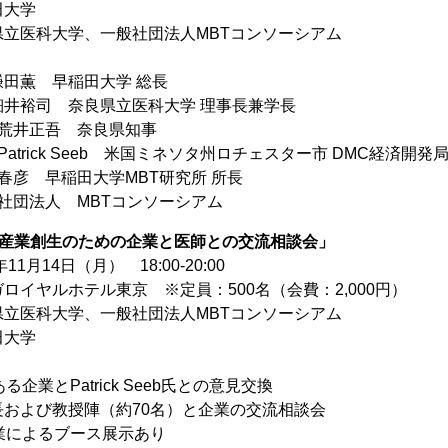
田大学
県立医科大学、一般社団法人MBTコンソーシアム
】
田薫 早稲田大学 総長
細井裕司 奈良県立医科大学 理事長兼学長
：荒井正吾 奈良県知事
Patrick Seeb 米国ミネソタ州ロチェスター市 DMC経済
春彦 早稲田大学MBT研究所 所長
社団法人 MBTコンソーシアム
新産業創生のための企業と医師との交流相談会」
11月14日（月） 18:00-20:00
ロイヤルホテル東京 ※定員：500名（会費：2,000円）
県立医科大学、一般社団法人MBTコンソーシアム
田大学
】
る企業とPatrick Seeb氏との意見交換
および教授陣（約70名）と企業の交流相談会
業によるブース展示あり