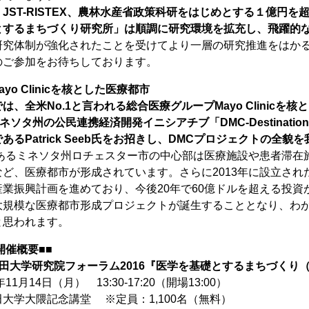
、
JST-RISTEX、農林水産省政策科研をはじめとする１億円
とするまちづくり研究所」は順調に研究環境を拡充し、飛躍的
研究体制が強化されたことを受けてより一層の研究推進をはか
のご参加をお待ちしております。
ayo Clinicを核とした医療都市
は、全米No.1と言われる総合医療グループMayo Clinicを
ミネソタ州の公民連携経済開発イニシアチブ「DMC-Destination 
あるPatrick Seeb氏をお招きし、DMCプロジェクトの全
inicのあるミネソタ州ロチェスター市の中心部は医療施設や患者
ど、医療都市が形成されています。さらに2013年に設立された「D
産業振興計画を進めており、今後20年で60億ドルを超える投
大規模な医療都市形成プロジェクトが誕生することとなり、わ
と思われます。
開催概要■■
田大学研究院フォーラム2016『医学を基礎とするまちづくり（
11月14日（月） 13:30-17:20（開場13:00）
大学大隈記念講堂 ※定員：1,100名（無料）