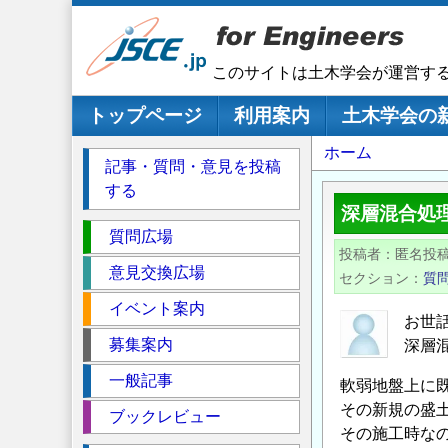
メ
イ
ン
このサイトは土木学会が運営す
コ
ン
メインナビゲーション
トップページ
利用案内
土木学会の
テ
パ
ホーム
ン
記事・質問・意見を投稿
ツ
ン
する
に
く
深層混合処
移
セ
ず
質問広場
動
投稿者
匿名投
ク
意見交換広場
セクション
質
シ
イベント案内
ョ
お世
ン
募集案内
深層
一般記事
軟弱地盤上に
その新規の盛
ブックレビュー
その施工時な