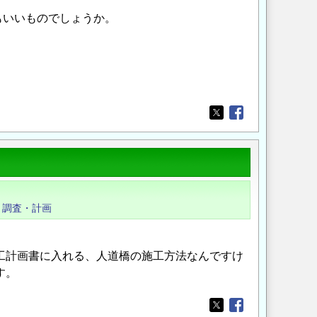
もいいものでしょうか。
Opens in a new wi
Opens in a new
調査・計画
工計画書に入れる、人道橋の施工方法なんですけ
す。
Opens in a new wi
Opens in a new