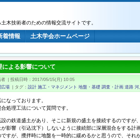
る土木技術者のための情報交流サイトです。
新着情報
土木学会ホームページ
理による影響について
稿者
|
投稿日時
2017/05/15(月) 10:05
問広場
|
タグ
設計
施工・マネジメント
地盤・基礎
調査・計画
道路
河
話になっております。
混合処理工法について質問です。
既設の鉄道盛土があり、そこに新規の盛土を接続するのですが
土が影響（引込沈下）しないように接続部に深層混合をする計
のですが、攪拌時に地盤を一時的に緩めるかと思うので、それ