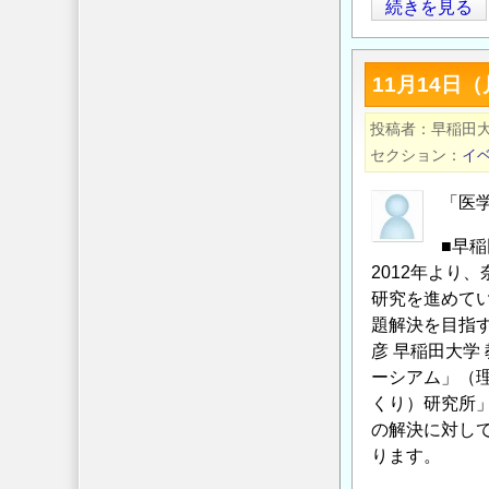
圃
続きを見る
す
場
る
用
ま
11月14日
の
ち
用
づ
投稿者
早稲田
水
く
セクション
イ
た
り
め
（MBT）
「医
池
コ
■早
を
ロ
2012年より、
計
キ
研究を進めて
画
ウ
題解決を目指
す
ム」
彦 早稲田大学
る
開
ーシアム」（理
場
催
くり）研究所
合
の
の解決に対し
に
お
ります。
期
知