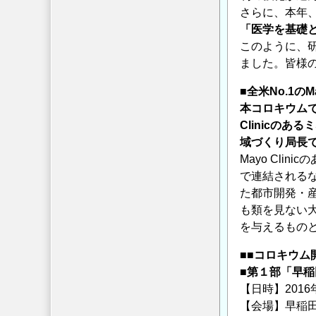
さらに、本年
「医学を基礎
このように、
ました。皆様
■全米No.1のM
本コロキウムで
Clinicのある
域づくり局長で
Mayo Cl
で連結されるな
た都市開発・
も類を見ない
を与えるもの
■■コロキウム
■第１部「早稲
【日時】2016年
【会場】早稲田