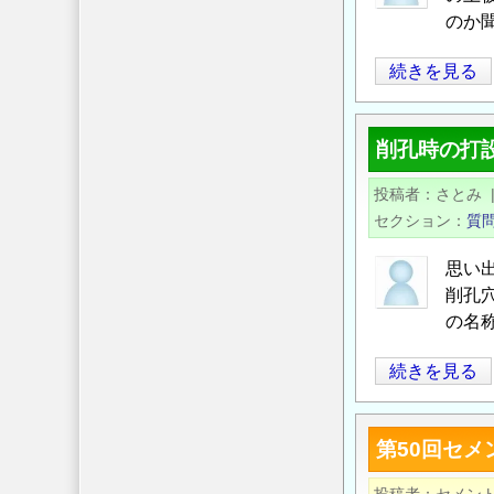
式
規
のか
の
制
軽
続きを見る
人
量
材
盛
育
削孔時の打
土
成
工
事
投稿者
さとみ
の
業
セクション
質
設
の
計
令
思い
歩
和
削孔
掛
の名
６
は
年
削
続きを見る
あ
度
孔
る
公
時
か？
募
第50回セ
の
の
（原
打
子