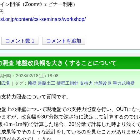
ンライン開催（Zoomウェビナー利用）
円
/csi.or.jp/content/csi-seminars/workshop/
コメント数 1
コメントを追加
力照査 地盤改良幅を大きくすることについて
稿日時
2023/02/18(土) 18:08
問広場
|
タグ
擁壁
道路土工
擁壁工指針
支持力
地盤改良
重力式擁壁
の支持力照査について質問です。
地盤上の擁壁について現地盤での支持力照査を行い、OUTにな
ますが、改良幅を30°分散で深さ毎に決定して計算するのでは
版+1m+1m等)で計算した場合、30°分散で計算した時より浅
度成果等でそのような設計をしているのを見たことがありませ
問題があるのでしょうか