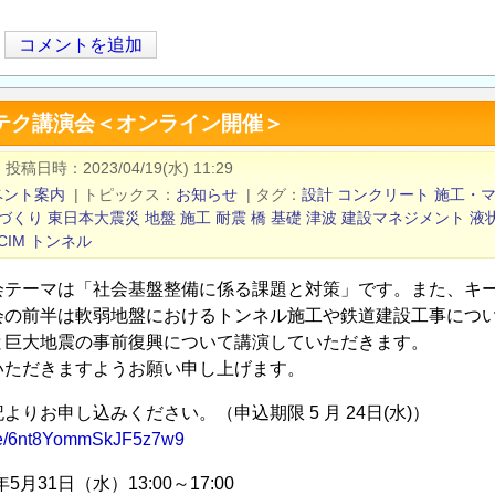
コメントを追加
オテク講演会＜オンライン開催＞
|
投稿日時
2023/04/19(水) 11:29
ベント案内
|
トピックス
お知らせ
|
タグ
設計
コンクリート
施工・
づくり
東日本大震災
地盤
施工
耐震
橋
基礎
津波
建設マネジメント
液
CIM
トンネル
会テーマは「社会基盤整備に係る課題と対策」です。また、キ
会の前半は軟弱地盤におけるトンネル施工や鉄道建設工事につ
と巨大地震の事前復興について講演していただきます。
いただきますようお願い申し上げます。
よりお申し込みください。（申込期限 5 月 24日(水)）
.gle/6nt8YommSkJF5z7w9
年5月31日（水）13:00～17:00