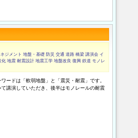
Opens in a new wi
Opens in a new
マネジメント
地盤・基礎
防災
交通
道路
橋梁
講演会
イ
状化
地震
耐震設計
地震工学
地盤改良
復興
鉄道
モノレ
ーワードは「軟弱地盤」と「震災・耐震」です。
いて講演していただき、後半はモノレールの耐震