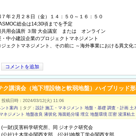
和７年２月２８日（金）１４：５０～１６：５０
C総会は14;30頃までを予定
共用会議所 ３階 大会議室 または オンライン
・中小建設企業のプロジェクトマネジメント
マネジメント、その前に ～海外事業における異文化コ
コメントを追加
オテク講演会（地下埋設物と軟弱地盤）ハイブリッド形
|
投稿日時
2024/03/12(火) 11:06
ベント案内
|
タグ
設計
施工・マネジメント
地盤・基礎
調査・計画
土
マネジメント
地盤改良
液状化
海面処分場
埋立
地盤環境
圧密
浚渫粘土
(一財)災害科学研究所、同 ジオテク研究会
(公社)土木学会関西支部、(公社)地盤工学会関西支部