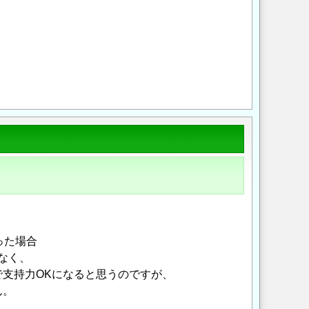
Opens in a new wi
Opens in a new
った場合
なく、
くで支持力OKになると思うのですが、
ん。