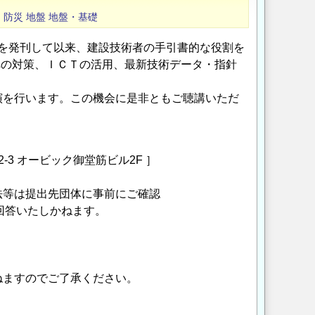
ー
防災
地盤
地盤・基礎
版を発刊して以来、建設技術者の手引書的な役割を
への対策、ＩＣＴの活用、最新技術データ・指針
演を行います。この機会に是非ともご聴講いただ
-3 オービック御堂筋ビル2F ］
は提出先団体に事前にご確認
答いたしかねます。
すのでご了承ください。