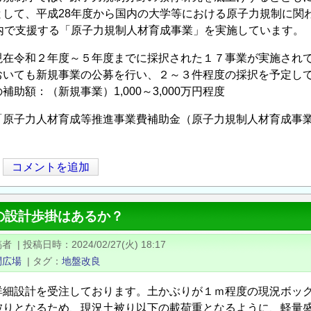
として、平成28年度から国内の大学等における原子力規制に関
以内で支援する「原子力規制人材育成事業」を実施しています。
現在令和２年度～５年度までに採択された１７事業が実施され
おいても新規事業の公募を行い、２～３件程度の採択を予定し
助額：（新規事業）1,000～3,000万円程度
「原子力人材育成等推進事業費補助金（原子力規制人材育成事
コメントを追加
の設計歩掛はあるか？
稿者
|
投稿日時
2024/02/27(火) 18:17
問広場
|
タグ
地盤改良
詳細設計を受注しております。土かぶりが１ｍ程度の現況ボッ
被りとなるため、現況土被り以下の載荷重となるように、軽量