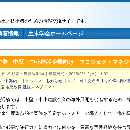
る土木技術者のための情報交流サイトです。
新着情報
土木学会ホームページ
主催 中堅・中小建設企業向け「プロジェクトマネジ
通省_不動産・建設経済局
|
投稿日時
2025/02/19(水) 11:00
ベント案内
|
トピックス
お知らせ
|
タグ
国土交通省
中小企業
海外
道路
地盤改良
建設マネジメント
交通省では、中堅・中小建設企業の海外展開を促進するため、
施します。
は来年度重点的に実施を予定するセミナーの導入として、海外
開に必要な遂行力と防備力とは何かを、豊富な実践経験を持つ