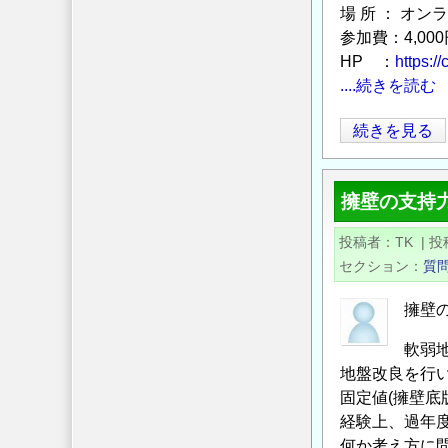
場 所 ： オ
土
参加費：4,000
強
HP ：
https:/
靭
....続きを読む
化
を
第
続きを見る
支
19
え
回
る
擁壁の支持
ジ
地
オ
投稿者
盤
TK
|
投
テ
セクション
質
改
ク
良
講
擁壁
～
演
開
軟弱
会
催
地盤改良を行い
＜
の
固定値(擁壁底
オ
ご
経験上、過年
ン
案
何か考え方に