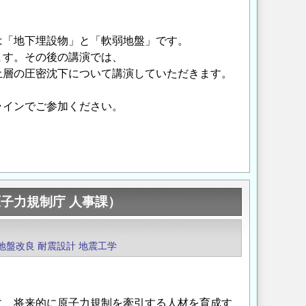
は「地下埋設物」と「軟弱地盤」です。
ます。その後の講演では、
土層の圧密沈下について講演していただきます。
ラインでご参加ください。
Opens in a new wi
Opens in a new
子力規制庁 人事課）
地盤改良
耐震設計
地震工学
に、将来的に原子力規制を牽引する人材を育成す