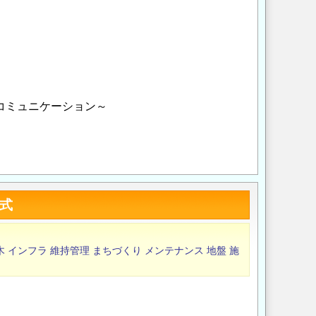
ミュニケーション～
Opens in a new wi
Opens in a new
式
木
インフラ
維持管理
まちづくり
メンテナンス
地盤
施