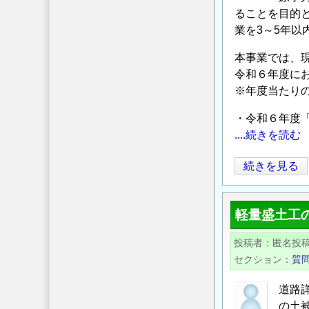
会
ることを目的
ト
（地
業を3～5年
セ
下
ミ
埋
本事業では、
ナ
設
令和６年度に
ー」
物
※年度当たりの補
の
と
・令和６年度
軟
....続きを読む
弱
地
【広
続きを見る
盤）
告
ハ
の
イ
軽量盛土工
お
ブ
願
リ
投稿者
匿名投
い】
セクション
ッ
質
原
ド
子
道路
形
力
の土