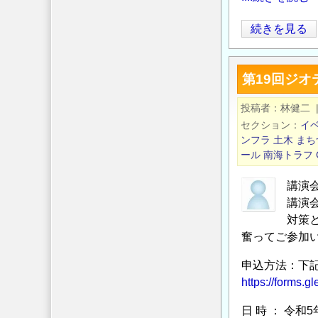
第
続きを見る
50
回
第19回ジ
セ
メ
投稿者
林健二
ン
セクション
イ
ト
ンフラ
土木
まち
系
ール
南海トラフ
固
講演
化
講演
材
対策
セ
奮ってご参加
ミ
ナ
申込方法：下記
ー
https://forms
～
日 時 ： 令和5
国