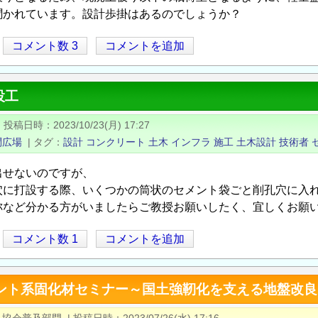
聞かれています。設計歩掛はあるのでしょうか？
コメント数 3
コメントを追加
設工
|
投稿日時
2023/10/23(月) 17:27
問広場
|
タグ
設計
コンクリート
土木
インフラ
施工
土木設計
技術者
出せないのですが、
穴に打設する際、いくつかの筒状のセメント袋ごと削孔穴に入
称など分かる方がいましたらご教授お願いしたく、宜しくお願
コメント数 1
コメントを追加
メント系固化材セミナー～国土強靭化を支える地盤改良