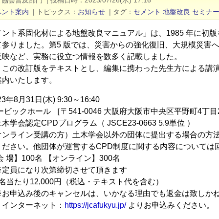
ト協会普及部門
|
投稿日時
2023/07/26(水) 17:16
ベント案内
|
トピックス
お知らせ
|
タグ
セメント
地盤改良
セミナ
メント系固化材による地盤改良マニュアル」は、1985 年に初
て参りました。第5 版では、災害からの強化復旧、大規模災害
反映など、実務に役立つ情報を数多く記載しました。
、この改訂版をテキストとし、編集に携わった先生方による講
案内いたします。
年8月31日(木) 9:30～16:40
ビックホール ［〒541-0046 大阪府大阪市中央区平野町4丁目2
学会認定CPDプログラム（ JSCE23-0663 5.9単位 ）
受講の方）土木学会以外の団体に提出する場合の方法等
他団体が運営するCPD制度に関する内容については回
 場】100名 【オンライン】300名
り次第締切させて頂きます
名当たり12,000円（税込・テキスト代を含む）
後のキャンセルは、いかなる理由でも返金は致しかねま
：インターネット：
https://jcafukyu.jp/
よりお申込みください。