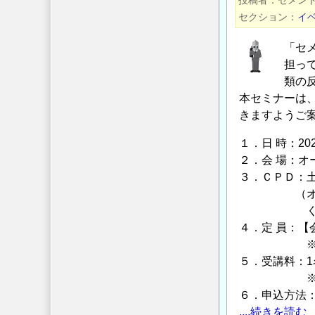
投稿者
セメン
設
力
セクション
イ
工
規
の
「セ
制
担っ
庁
類の
人
本セミナーは
事
きますようご
課）
の
１．日 時：2023
２．会 場：オー
３．ＣＰＤ：土木
（オンライン
ください。
４．定 員：【会
※定員にな
５．受講料：1
※お申込み
６．申込方法
....続きを読む