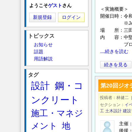
ようこそ
ゲスト
さん
＜実施概要＞
開催日時：令
新規登録
ログイン
※JASMO
場 所：三田
トピックス
内 容：中堅
プロジェクト
お知らせ
....続きを読む
話題
用語解説
国
続きを見る
土
タグ
交
設計
鋼・コ
第20回ジ
通
省
ンクリート
投稿者
林健二
主
セクション
イ
催
施工・マネジ
工
土木設計
建設
中
メント
地
堅・
主催：
後援：
中