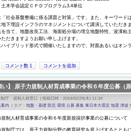
学会認定ＣＰＤプログラム3.4単位
は「社会基盤整備に係る課題と対策」です。また、キーワード
は地下埋設インフラのマネジメントについて講演していただき
点を当て、地盤改良工法、海面処分場の埋立地盤特性、浚渫粘
いただきますようお願い申し上げます。
はハイブリッド形式で開催いたしますので、対面あるいはオン
コメント数 1
コメントを追加
願い】 原子力規制人材育成事業の令和６年度公募（原
規制庁 規制人材窓口
|
投稿日時
2024/02/29(木) 11:34
集案内
|
タグ
地盤・基礎
防災
環境
公募
募集
東日本大震災
地震
津波
力規制人材育成事業の令和６年度新規採択事業の公募について
力規制庁では、原子力規制分野の教育研究を底上げするととも