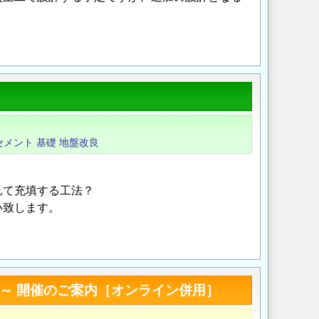
Opens in a new wi
Opens in a new
セメント
基礎
地盤改良
れて充填する工法？
い致します。
Opens in a new wi
Opens in a new
～ 開催のご案内［オンライン併用］