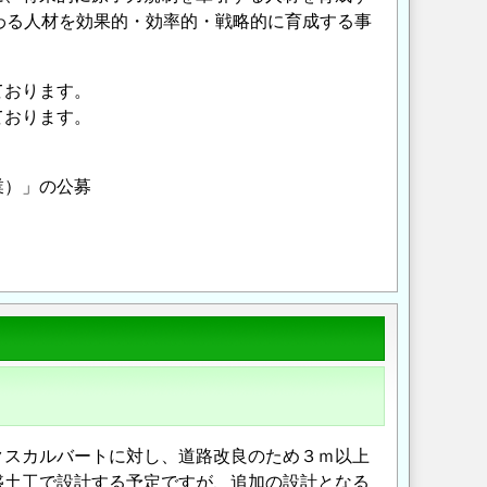
わる人材を効果的・効率的・戦略的に育成する事
ております。
ております。
業）」の公募
Opens in a new wi
Opens in a new
クスカルバートに対し、道路改良のため３ｍ以上
盛土工で設計する予定ですが、追加の設計となる