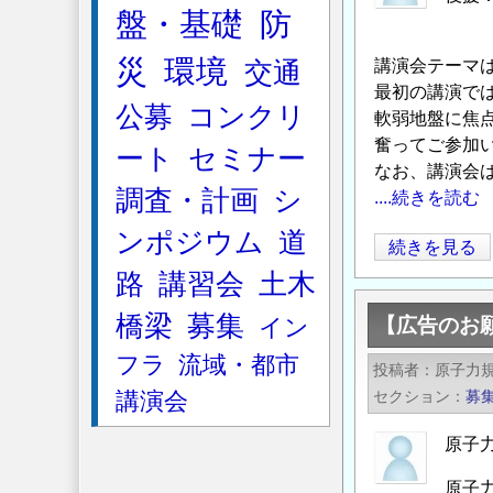
盤・基礎
防
土木
小
建
災
環境
講演会テーマ
交通
設
最初の講演で
企
公募
コンクリ
軟弱地盤に焦
業
奮ってご参加
ート
セミナー
向
なお、講演会
け
調査・計画
シ
....続きを読む
「プ
ンポジウム
道
ロ
第
続きを見る
ジ
20
路
講習会
土木
ェ
回
橋梁
募集
イン
【広告のお
ク
ジ
ト
オ
フラ
流域・都市
投稿者
原子力
マ
テ
講演会
セクション
募
ネ
ク
ジ
講
原子
メ
演
原子
ン