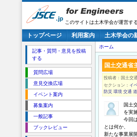
メ
イ
ン
このサイトは土木学会が運営す
コ
ン
メインナビゲーション
トップページ
利用案内
土木学会の
テ
パ
ホーム
ン
記事・質問・意見を投稿
ツ
ン
する
に
く
国土交通省
移
セ
ず
質問広場
動
投稿者
国土交
ク
意見交換広場
セクション
イ
シ
防災
環境
交通
イベント案内
ョ
ン
国土
募集案内
を実
一般記事
今回
とは何か、
ブックレビュー
新たな事業展