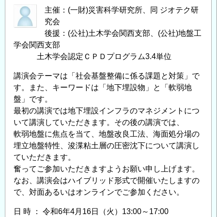
主催：(一財)災害科学研究所、同 ジオテク研
究会
後援：(公社)土木学会関西支部、(公社)地盤工
学会関西支部
土木学会認定ＣＰＤプログラム3.4単位
講演会テーマは「社会基盤整備に係る課題と対策」で
す。また、キーワードは「地下埋設物」と「軟弱地
盤」です。
最初の講演では地下埋設インフラのマネジメントにつ
いて講演していただきます。その後の講演では、
軟弱地盤に焦点を当て、地盤改良工法、海面処分場の
埋立地盤特性、浚渫粘土層の圧密沈下について講演し
ていただきます。
奮ってご参加いただきますようお願い申し上げます。
なお、講演会はハイブリッド形式で開催いたしますの
で、対面あるいはオンラインでご参加ください。
日 時 ： 令和6年4月16日（火）13:00～17:00