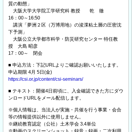
質の動態」
大阪大学大学院工学研究科 教授 乾 徹
16：00～16:50
講演「夢洲２区（万博用地）の浚渫粘土層の圧密沈
下予測」
大阪公立大学都市科学・防災研究センター 特任教
授 大島 昭彦
17：00～ 閉会
■ 申込方法：下記URLよりご確認お願いいたします。
申込期限 4月 5日(金)
https://csi.or.jp/content/csi-seminars/
■ テキスト：開催4日前頃に、入金確認できた方にダウ
ンロードURLをメール配信します。
※個人情報は、当法人が実施・共催を行う事業・会合
等の情報提供以外に使用しません。
※継続教育認定（公社）土木学会 3.4単位
※動画のスクリーンショット・録音・録画・二次利用