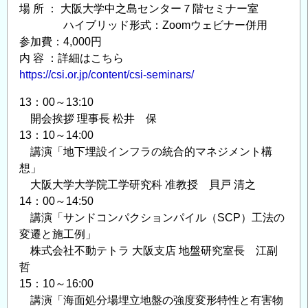
場 所 ： 大阪大学中之島センター７階セミナー室
ハイブリッド形式：Zoomウェビナー併用
参加費：4,000円
内 容 ：詳細はこちら
https://csi.or.jp/content/csi-seminars/
13：00～13:10
開会挨拶 理事長 松井 保
13：10～14:00
講演「地下埋設インフラの統合的マネジメント構
想」
大阪大学大学院工学研究科 准教授 貝戸 清之
14：00～14:50
講演「サンドコンパクションパイル（SCP）工法の
変遷と施工例」
株式会社不動テトラ 大阪支店 地盤研究室長 江副
哲
15：10～16:00
講演「海面処分場埋立地盤の強度変形特性と有害物