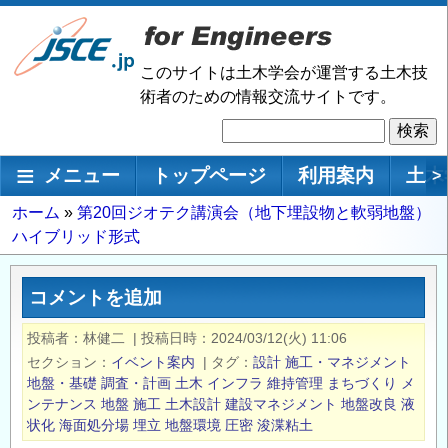
メ
イ
ン
このサイトは土木学会が運営する土木技
コ
術者のための情報交流サイトです。
ン
検
テ
索
ン
メインナビゲーション
メニュー
トップページ
利用案内
土木
>
ツ
に
パ
ホーム
第20回ジオテク講演会（地下埋設物と軟弱地盤）
移
ハイブリッド形式
ン
動
く
ず
コメントを追加
投稿者
林健二
|
投稿日時
2024/03/12(火) 11:06
セクション
イベント案内
|
タグ
設計
施工・マネジメント
地盤・基礎
調査・計画
土木
インフラ
維持管理
まちづくり
メ
ンテナンス
地盤
施工
土木設計
建設マネジメント
地盤改良
液
状化
海面処分場
埋立
地盤環境
圧密
浚渫粘土