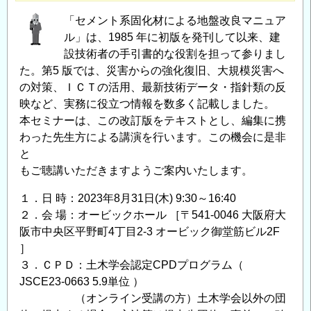
「セメント系固化材による地盤改良マニュア
ル」は、1985 年に初版を発刊して以来、建
設技術者の手引書的な役割を担って参りまし
た。第5 版では、災害からの強化復旧、大規模災害へ
の対策、ＩＣＴの活用、最新技術データ・指針類の反
映など、実務に役立つ情報を数多く記載しました。
本セミナーは、この改訂版をテキストとし、編集に携
わった先生方による講演を行います。この機会に是非
と
もご聴講いただきますようご案内いたします。
１．日 時：2023年8月31日(木) 9:30～16:40
２．会 場：オービックホール ［〒541-0046 大阪府大
阪市中央区平野町4丁目2-3 オービック御堂筋ビル2F
］
３．ＣＰＤ：土木学会認定CPDプログラム（
JSCE23-0663 5.9単位 ）
（オンライン受講の方）土木学会以外の団