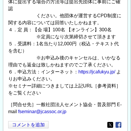
体に提出する場合の方法等は提出先団体に事前にご確
認
ください。他団体が運営するCPD制度に
関する内容については回答いたしかねます。
４．定 員：【会 場】100名 【オンライン】300名
※定員になり次第締切させて頂きます
５．受講料：1名当たり12,000円（税込・テキスト代
を含む）
※お申込み後のキャンセルは、いかなる
理由でも返金は致しかねますのでご了承ください。
６．申込方法：インターネット：
https://jcafukyu.jp/
よ
りお申込みください。
※セミナー詳細につきましては上記URL［参考資料］
をご覧ください
［問合せ先］一般社団法人セメント協会・普及部門 E-
mail
fseminar@jcassoc.or.jp
コメントを追加
Opens in
Opens