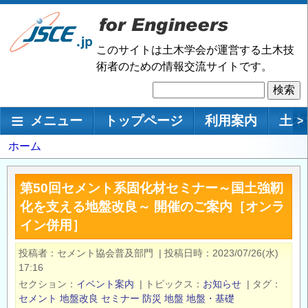
メ
イ
ン
このサイトは土木学会が運営する土木技
コ
術者のための情報交流サイトです。
ン
検
テ
索
ン
メインナビゲーション
メニュー
トップページ
利用案内
土木
>
ツ
に
パ
ホーム
移
ン
動
く
第50回セメント系固化材セミナー～国土強靭
ず
化を支える地盤改良～ 開催のご案内［オンラ
イン併用］
投稿者
セメント協会普及部門
|
投稿日時
2023/07/26(水)
17:16
セクション
イベント案内
|
トピックス
お知らせ
|
タグ
セメント
地盤改良
セミナー
防災
地盤
地盤・基礎