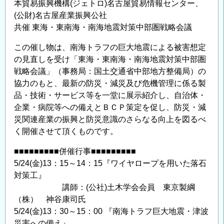
本貿易振興機構(ジェトロ)名古屋貿易情報センター、
向
(公財)名古屋産業振興公社
け
共催 東海・東南海・南海地震対策中部圏戦略会議
た
この催し物は、南海トラフの巨大地震による被害想定
津
の見直しを受け「東海・東南海・南海地震対策中部圏
波
戦略会議」（事務局：国土交通省中部地方整備局）の
へ
協力のもと、最新の防災・減災及び危機管理に係る製
の
品・技術・サービス等を一堂に展示紹介し、自治体・
備
企業・病院等への備えとＢＣＰ策定を促し、防災・減
え
災関連産業の振興と防災意識のさらなる向上を図るべ
と
く開催させて頂くものです。
課
題」
■■■■■■■■■併催行事■■■■■■■■■
の
5/24(金)13：15～14：15『ワイヤロープを用いた落石
ご
対策工』
案
講師：(公社)土木学会会員 東京製綱
内
（株） 神谷康司氏
の
5/24(金)13：30～15：00 『南海トラフ巨大地震・津波
災害への備え』