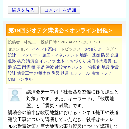
第
続きを見る
コメントを追加
Opens in
Opens
25
回
第19回ジオテク講演会＜オンライン開催＞
地
震
投稿者
林健二
|
投稿日時
2023/04/19(水) 11:29
災
セクション
イベント案内
|
トピックス
お知らせ
|
タグ
害
設計
コンクリート
施工・マネジメント
地盤・基礎
防災
交通
マ
道路
橋梁
講演会
インフラ
土木
まちづくり
東日本大震災
地
盤
施工
耐震
橋
基礎
津波
建設マネジメント
液状化
地震
耐震
ネ
設計
地震工学
地盤改良
復興
鉄道
モノレール
南海トラフ
ジ
CIM
トンネル
メ
ン
講演会テーマは「社会基盤整備に係る課題と
ト
対策」です。また、キーワードは「軟弱地
セ
盤」と「震災・耐震」です。
ミ
講演会の前半は軟弱地盤におけるトンネル施工や鉄道
ナ
建設工事について講演していただき、後半はモノレー
ー
ルの耐震対策と巨大地震の事前復興について講演して