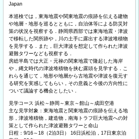
Japan
ラ
フ
本巡検では，東海地震や関東地震の痕跡を伝える建物
巨
や地層・地形を巡るとともに，自治体等による防災対
大
策の状況を視察する．静岡県西部では東海地震・津波
地
で移転した関所跡や，川の土手に露出する津波堆積物
震
を見学する．また，巨大津波を想定して作られた津波
の
避難タワーなども視察する．
広
房総半島では大正・元禄の関東地震で隆起した海岸
域
や，縄文時代の津波堆積物を挟む露頭を見学する．こ
被
れらを通じて，地形や地層から古地震や津波を復元す
災
る研究を実感してもらい，その意義と今後の方向性に
に
ついて議論する機会としたい．
備
見学コース 浜松～静岡～東京～館山～成田空港
え
主な見学対象：東海地震と関東地震の痕跡を伝える地
る
形，津波堆積物，建造物，南海トラフ巨大地震への対
減
策として作られた津波避難タワーと命山
災
日程：9/16～18（2泊3日） 16日浜松泊，17日東京泊
活