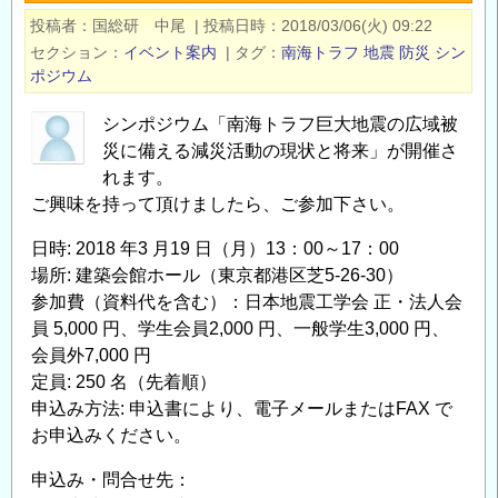
ク
災・
投稿者
国総研 中尾
|
投稿日時
2018/03/06(火) 09:22
講
減
セクション
イベント案内
|
タグ
南海トラフ
地震
防災
シン
演
災」
ポジウム
会
の
＜
シンポジウム「南海トラフ巨大地震の広域被
ご
オ
災に備える減災活動の現状と将来」が開催さ
案
ン
れます。
内
ご興味を持って頂けましたら、ご参加下さい。
ラ
の
イ
日時: 2018 年3 月19 日（月）13：00～17：00
ン
場所: 建築会館ホール（東京都港区芝5-26-30）
開
参加費（資料代を含む）：日本地震工学会 正・法人会
催
員 5,000 円、学生会員2,000 円、一般学生3,000 円、
＞
会員外7,000 円
の
定員: 250 名（先着順）
申込み方法: 申込書により、電子メールまたはFAX で
お申込みください。
申込み・問合せ先：