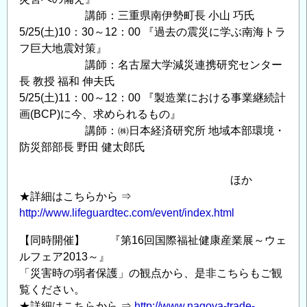
講師：三重県南伊勢町長 小山 巧氏
5/25(土)10：30～12：00 『過去の震災に学ぶ南海トラ
フ巨大地震対策』
講師：名古屋大学減災連携研究センター
長 教授 福和 伸夫氏
5/25(土)11：00～12：00 『製造業における事業継続計
画(BCP)に今、求められるもの』
講師：㈱日本経済研究所 地域本部環境・
防災部部長 野田 健太郎氏
ほか
★詳細はこちらから ⇒
http://www.lifeguardtec.com/event/index.html
【同時開催】 『第16回国際福祉健康産業展～ウェ
ルフェア2013～』
「災害時の弱者保護」の観点から、是非こちらもご観
覧ください。
★詳細はこちらから ⇒
http://www.nagoya-trade-