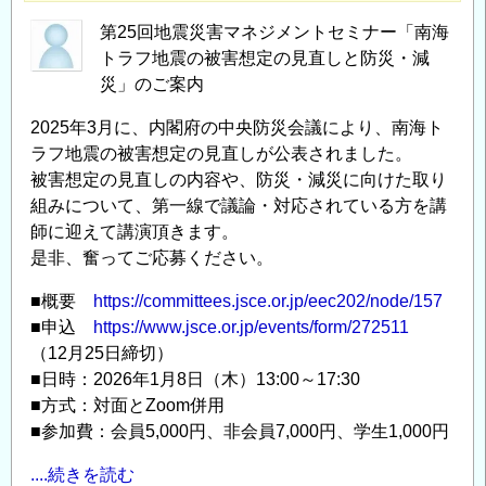
第25回地震災害マネジメントセミナー「南海
トラフ地震の被害想定の見直しと防災・減
災」のご案内
2025年3月に、内閣府の中央防災会議により、南海ト
ラフ地震の被害想定の見直しが公表されました。
被害想定の見直しの内容や、防災・減災に向けた取り
組みについて、第一線で議論・対応されている方を講
師に迎えて講演頂きます。
是非、奮ってご応募ください。
■概要
https://committees.jsce.or.jp/eec202/node/157
■申込
https://www.jsce.or.jp/events/form/272511
（12月25日締切）
■日時：2026年1月8日（木）13:00～17:30
■方式：対面とZoom併用
■参加費：会員5,000円、非会員7,000円、学生1,000円
....続きを読む