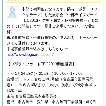
メ
中部で初開催となります、防災・減災・ＢＣ
ン
Ｐをテーマにした展示会『中部ライフガード
ト
TEC2013～防災・減災・危機管理展～』を次
セ
のように開催します。是非ご来場ください。(入場無
ミ
料)
ナ
来場事前登録・併催行事等のお申込みを、ホームペー
ー
ジより受付しております。
「南
来場事前登録申込みはこちらから ⇒
海
http://www.lifeguardtec.com/
ト
ラ
【中部ライフガードTEC2013開催概要】
フ
会期 5月24日(金)～25日(土) 10：00～17：00
の
会場 ポートメッセなごや2号館（名古屋市国際展示
巨
場） ※名古屋駅より「あおなみ線」で24分 金城ふ
大
頭駅下車
地
主催 名古屋国際見本市委員会
震
構成：名古屋市・愛知県・名古屋商工会議所・(独)日
に