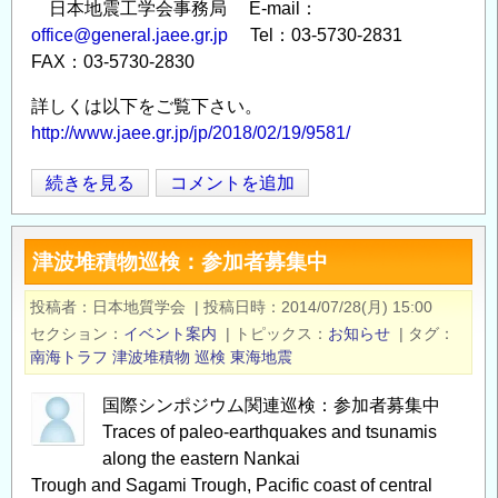
日本地震工学会事務局 E-mail：
office@general.jaee.gr.jp
Tel：03-5730-2831
FAX：03-5730-2830
詳しくは以下をご覧下さい。
http://www.jaee.gr.jp/jp/2018/02/19/9581/
シ
続きを見る
コメントを追加
Opens in
Opens
ン
ポ
津波堆積物巡検：参加者募集中
ジ
ウ
投稿者
日本地質学会
|
投稿日時
2014/07/28(月) 15:00
ム
セクション
イベント案内
|
トピックス
お知らせ
|
タグ
ご
南海トラフ
津波堆積物
巡検
東海地震
案
内
国際シンポジウム関連巡検：参加者募集中
Traces of paleo-earthquakes and tsunamis
「南
along the eastern Nankai
海
Trough and Sagami Trough, Pacific coast of central
ト