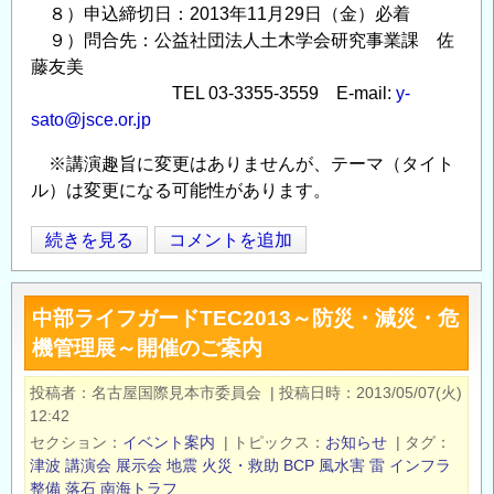
８）申込締切日：2013年11月29日（金）必着
９）問合先：公益社団法人土木学会研究事業課 佐
藤友美
TEL 03-3355-3559 E-mail:
y-
sato@jsce.or.jp
※講演趣旨に変更はありませんが、テーマ（タイト
ル）は変更になる可能性があります。
第
続きを見る
コメントを追加
Opens in
Opens
13
回
中部ライフガードTEC2013～防災・減災・危
地
機管理展～開催のご案内
震
災
投稿者
名古屋国際見本市委員会
|
投稿日時
2013/05/07(火)
害
12:42
マ
セクション
イベント案内
|
トピックス
お知らせ
|
タグ
ネ
津波
講演会
展示会
地震
火災・救助
BCP
風水害
雷
インフラ
ジ
整備
落石
南海トラフ