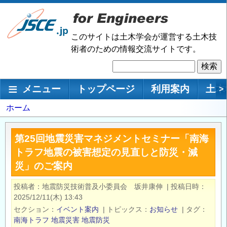
メ
イ
ン
このサイトは土木学会が運営する土木技
コ
術者のための情報交流サイトです。
ン
検
テ
索
ン
メインナビゲーション
メニュー
トップページ
利用案内
土木
>
ツ
に
パ
ホーム
移
ン
動
く
第25回地震災害マネジメントセミナー「南海
ず
トラフ地震の被害想定の見直しと防災・減
災」のご案内
投稿者
地震防災技術普及小委員会 坂井康伸
|
投稿日時
2025/12/11(木) 13:43
セクション
イベント案内
|
トピックス
お知らせ
|
タグ
南海トラフ
地震災害
地震防災