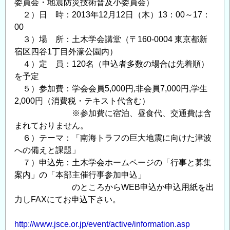
委員会・地震防災技術普及小委員会）
２）日 時：2013年12月12日（木）13：00～17：
00
３）場 所：土木学会講堂（〒160-0004 東京都新
宿区四谷1丁目外濠公園内）
４）定 員：120名（申込者多数の場合は先着順）
を予定
５）参加費：学会会員5,000円,非会員7,000円,学生
2,000円（消費税・テキスト代含む）
※参加費に宿泊、昼食代、交通費は含
まれておりません。
６）テーマ：「南海トラフの巨大地震に向けた津波
への備えと課題」
７）申込先：土木学会ホームページの「行事と募集
案内」の「本部主催行事参加申込」
のところからWEB申込か申込用紙を出
力しFAXにてお申込下さい。
http://www.jsce.or.jp/event/active/information.asp