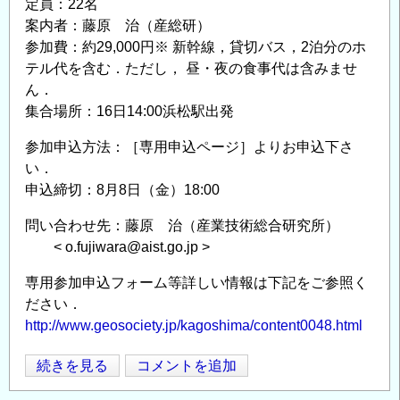
定員：22名
動
案内者：藤原 治（産総研）
の
参加費：約29,000円※ 新幹線，貸切バス，2泊分のホ
現
テル代を含む．ただし， 昼・夜の食事代は含みませ
状
ん．
と
集合場所：16日14:00浜松駅出発
将
参加申込方法：［専用申込ページ］よりお申込下さ
来」
い．
の
申込締切：8月8日（金）18:00
問い合わせ先：藤原 治（産業技術総合研究所）
< o.fujiwara@aist.go.jp >
専用参加申込フォーム等詳しい情報は下記をご参照く
ださい．
http://www.geosociety.jp/kagoshima/content0048.html
津
続きを見る
コメントを追加
Opens in
Opens
波