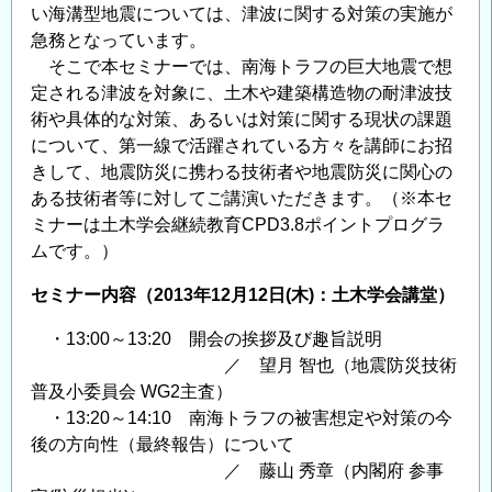
い海溝型地震については、津波に関する対策の実施が
急務となっています。
そこで本セミナーでは、南海トラフの巨大地震で想
定される津波を対象に、土木や建築構造物の耐津波技
術や具体的な対策、あるいは対策に関する現状の課題
について、第一線で活躍されている方々を講師にお招
きして、地震防災に携わる技術者や地震防災に関心の
ある技術者等に対してご講演いただきます。（※本セ
ミナーは土木学会継続教育CPD3.8ポイントプログラ
ムです。）
セミナー内容（2013年12月12日(木)：土木学会講堂）
・13:00～13:20 開会の挨拶及び趣旨説明
／ 望月 智也（地震防災技術
普及小委員会 WG2主査）
・13:20～14:10 南海トラフの被害想定や対策の今
後の方向性（最終報告）について
／ 藤山 秀章（内閣府 参事