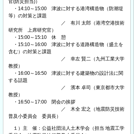
官(防災担当)）
・14:10～15:00 津波に対する港湾構造物（防潮堤
等）の対策と課題
／ 有川 太郎（港湾空港技術
研究所 上席研究官）
・15:00～15:10 休 憩
・15:10～16:00 津波に対する道路構造物（盛土を
含む）の対策と課題
／ 幸左 賢二（九州工業大学
教授）
・16:00～16:50 津波に対する建築物の設計法に関
する話題
／ 濱本 卓司（東京都市大学
教授）
・16:50～17:00 閉会の挨拶
／ 木全 宏之（地震防災技術
普及小委員会 委員長）
１）主 催：公益社団法人土木学会（担当 地震工学