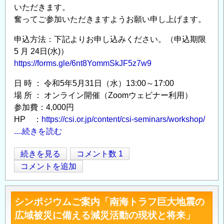
「南
いただきます。
海
奮ってご参加いただきますようお願い申し上げます。
ト
申込方法：下記よりお申し込みください。（申込期限
ラ
5 月 24日(水)）
フ
https://forms.gle/6nt8YommSkJF5z7w9
地
震
日 時 ： 令和5年5月31日（水）13:00～17:00
の
場 所 ： オンライン開催（Zoomウェビナー利用）
被
参加費：4,000円
害
HP ：
https://csi.or.jp/content/csi-seminars/workshop/
想
....続きを読む
定
第
続きを見る
コメント数 1
の
Opens in
Opens
19
コメントを追加
見
回
直
ジ
し
シンポジウムご案内「南海トラフ巨大地震の
オ
と
広域被災に備える減災活動の現状と将来」
テ
防