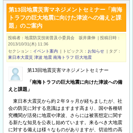
堆
第13回地震災害マネジメントセミナー「南海
積
トラフの巨大地震に向けた津波への備えと課
物
題」のご案内
巡
検：
投稿者
地震防災技術普及小委員会 坂井康伸
|
投稿日時
参
2013/10/31(木) 11:36
加
セクション
イベント案内
|
トピックス
お知らせ
|
タグ
者
東日本大震災
津波
地震
南海トラフ
巨大地震
募
集
第13回地震災害マネジメントセミナー
中
「南海トラフの巨大地震に向けた津波への備
の
えと課題」
東日本大震災から約２年９ヶ月が経ちましたが、社
会の防災に対する意識はますます高まり、国や各種研
究機関が活発に地震や津波、さらには被害想定に関す
る新たな知見を公表し始めています。来るべき大地震
に対する備えは様々なものがありますが、切迫性の高