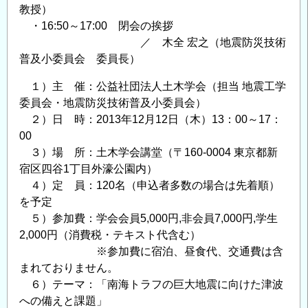
研
教授）
・16:50～17:00 閉会の挨拶
究
／ 木全 宏之（地震防災技術
員
普及小委員会 委員長）
公
募
１）主 催：公益社団法人土木学会（担当 地震工学
情
委員会・地震防災技術普及小委員会）
報
２）日 時：2013年12月12日（木）13：00～17：
の
00
３）場 所：土木学会講堂（〒160-0004 東京都新
宿区四谷1丁目外濠公園内）
４）定 員：120名（申込者多数の場合は先着順）
を予定
５）参加費：学会会員5,000円,非会員7,000円,学生
2,000円（消費税・テキスト代含む）
※参加費に宿泊、昼食代、交通費は含
まれておりません。
６）テーマ：「南海トラフの巨大地震に向けた津波
への備えと課題」