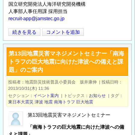
国立研究開発法人海洋研究開発機構
人事部人事任用課 採用担当
recruit-app@jamstec.go.jp
国
続きを見る
コメントを追加
Opens in
Opens
立
研
第13回地震災害マネジメントセミナー「南海
究
トラフの巨大地震に向けた津波への備えと課
開
題」のご案内
発
法
投稿者
地震防災技術普及小委員会 坂井康伸
|
投稿日時
人
2013/10/31(木) 11:36
海
セクション
イベント案内
|
トピックス
お知らせ
|
タグ
洋
東日本大震災
津波
地震
南海トラフ
巨大地震
研
究
第13回地震災害マネジメントセミナー
開
「南海トラフの巨大地震に向けた津波への備
発
えと課題」