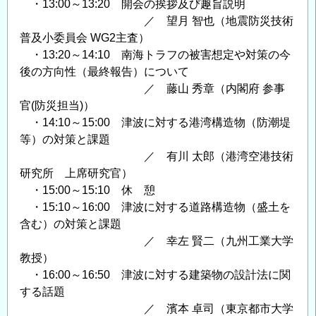
・13:00～13:20 開会の挨拶及び趣旨説明
物
／ 望月 智也（地震防災技術
質
普及小委員会 WG2主査）
科
・13:20～14:10 南海トラフの被害想定や対策の今
学
後の方向性（最終報告）について
研
／ 藤山 秀章（内閣府 参事
究
官(防災担当)）
グ
・14:10～15:00 津波に対する港湾構造物（防潮堤
ル
等）の対策と課題
ー
／ 有川 太郎（港湾空港技術
プ
研究所 上席研究官）
ポ
・15:00～15:10 休 憩
ス
・15:10～16:00 津波に対する道路構造物（盛土を
ト
含む）の対策と課題
ド
／ 幸左 賢二（九州工業大学
ク
教授）
ト
・16:00～16:50 津波に対する建築物の設計法に関
ラ
する話題
ル
／ 濱本 卓司（東京都市大学