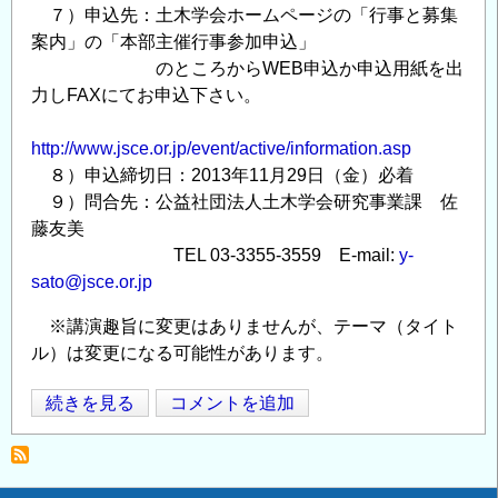
７）申込先：土木学会ホームページの「行事と募集
案内」の「本部主催行事参加申込」
のところからWEB申込か申込用紙を出
力しFAXにてお申込下さい。
http://www.jsce.or.jp/event/active/information.asp
８）申込締切日：2013年11月29日（金）必着
９）問合先：公益社団法人土木学会研究事業課 佐
藤友美
TEL 03-3355-3559 E-mail:
y-
sato@jsce.or.jp
※講演趣旨に変更はありませんが、テーマ（タイト
ル）は変更になる可能性があります。
第
続きを見る
コメントを追加
Opens in
Opens
13
回
地