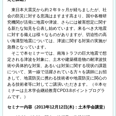
機
構
東日本大震災から約２年９ヶ月が経ちましたが、社
超
会の防災に対する意識はますます高まり、国や各種研
先
究機関が活発に地震や津波、さらには被害想定に関す
鋭
る新たな知見を公表し始めています。来るべき大地震
に対する備えは様々なものがありますが、切迫性の高
研
い海溝型地震については、津波に関する対策の実施が
究
急務となっています。
開
そこで本セミナーでは、南海トラフの巨大地震で想
発
定される津波を対象に、土木や建築構造物の耐津波技
部
術や具体的な対策、あるいは対策に関する現状の課題
門
について、第一線で活躍されている方々を講師にお招
高
きして、地震防災に携わる技術者や地震防災に関心の
知
ある技術者等に対してご講演いただきます。（※本セ
コ
ミナーは土木学会継続教育CPD3.8ポイントプログラ
ア
ムです。）
研
究
セミナー内容（2013年12月12日(木)：土木学会講堂）
所