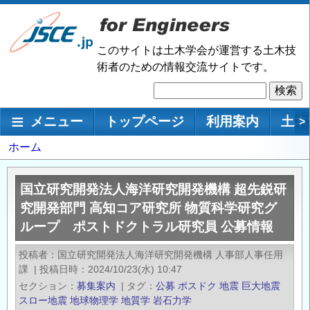
メ
イ
ン
このサイトは土木学会が運営する土木技
コ
術者のための情報交流サイトです。
ン
検
テ
索
ン
メインナビゲーション
メニュー
トップページ
利用案内
土木
>
ツ
に
パ
ホーム
移
ン
動
く
国立研究開発法人海洋研究開発機構 超先鋭研
ず
究開発部門 高知コア研究所 物質科学研究グ
ループ ポストドクトラル研究員 公募情報
投稿者
国立研究開発法人海洋研究開発機構 人事部人事任用
課
|
投稿日時
2024/10/23(水) 10:47
セクション
募集案内
|
タグ
公募
ポスドク
地震
巨大地震
スロー地震
地球物理学
地質学
岩石力学