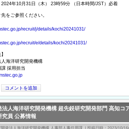
024年10月31日（木） 23時59分 （日本時間/JST）必着
ク先をご参照ください。
stec.go.jp/recruit/j/details/kochi20241031/
stec.go.jp/recruit/e/details/kochi20241031/
先】
法人海洋研究開発機構
課 採用担当
mstec.go.jp
コメントを追加
発法人海洋研究開発機構 超先鋭研究開発部門 高知コ
研究員 公募情報
究開発法人海洋研究開発機構 人事部人事任用課
|
投稿日時
2023/10/16