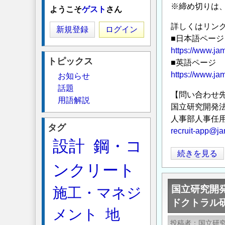
※締め切りは、2
ようこそ
ゲスト
さん
詳しくはリン
新規登録
ログイン
■日本語ページ
https://www.jam
トピックス
■英語ページ
https://www.jam
お知らせ
話題
【問い合わせ
用語解説
国立研究開発
人事部人事任用
タグ
recruit-app@ja
設計
鋼・コ
国
続きを見る
ンクリート
立
研
国立研究開
施工・マネジ
究
ドクトラル
開
メント
地
発
投稿者
国立研