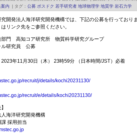
集案内
|
タグ
公募
ポスドク
若手研究者
地球物理学
地質学
岩石力学
研究開発法人海洋研究開発機構では、下記の公募を行っており
くはリンク先をご参照ください。
発部門 高知コア研究所 物質科学研究グループ
ラル研究員 公募
023年11月30日（木） 23時59分 （日本時間/JST）必着
stec.go.jp/recruit/j/details/kochi20231130/
stec.go.jp/recruit/e/details/kochi20231130/
先】
法人海洋研究開発機構
課 採用担当
mstec.go.jp