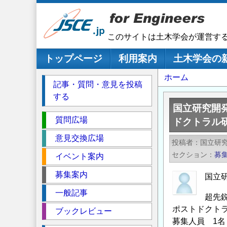
メ
イ
ン
このサイトは土木学会が運営す
コ
ン
メインナビゲーション
トップページ
利用案内
土木学会の
テ
パ
ホーム
ン
記事・質問・意見を投稿
ツ
ン
する
に
く
国立研究開
移
セ
ず
質問広場
ドクトラル
動
ク
意見交換広場
投稿者
国立研
シ
セクション
募
イベント案内
ョ
ン
募集案内
国立
一般記事
超先
ポストドクト
ブックレビュー
募集人員 1名