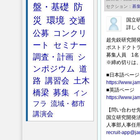
法
盤・基礎
防
セクション
募
人
災
環境
海
交通
国立
洋
詳し
公募
コンクリ
研
超先鋭研究開
究
ート
セミナー
ポストドクト
開
募集人員 1名
調査・計画
シ
発
※締め切りは、2
機
ンポジウム
道
構
■日本語ページ
路
講習会
土木
超
https://www.jam
先
■英語ページ
橋梁
募集
イン
鋭
https://www.jam
フラ
流域・都市
研
【問い合わせ
究
講演会
国立研究開発
開
人事部人事任用
発
recruit-app@ja
部