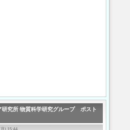
Opens in a new wi
Opens in a new
ア研究所 物質科学研究グループ ポスト
(月) 15:44