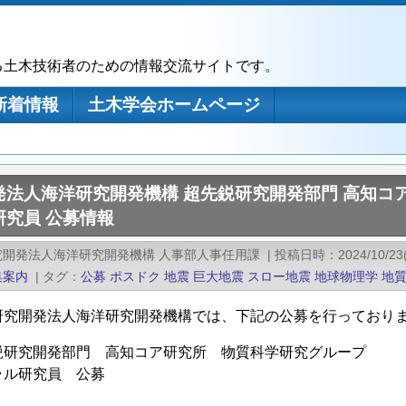
る土木技術者のための情報交流サイトです。
新着情報
土木学会ホームページ
発法人海洋研究開発機構 超先鋭研究開発部門 高知コ
研究員 公募情報
究開発法人海洋研究開発機構 人事部人事任用課
|
投稿日時
2024/10/23
集案内
|
タグ
公募
ポスドク
地震
巨大地震
スロー地震
地球物理学
地
研究開発法人海洋研究開発機構では、下記の公募を行っており
鋭研究開発部門 高知コア研究所 物質科学研究グループ
ラル研究員 公募