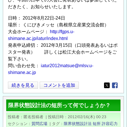
だきたく、お知らせいたします。
日時： 2012年8月22日-24日
場所： くにびきメッセ（島根県立産業交流会館）
大会ホームページ：
http://fgps.u-
shimane.ac.jp/iatur/index.html
発表申込締切： 2012年3月15日（口頭発表あるいはポ
スター発表） 詳しくは松江大会ホームページをご
覧下さい。
問い合わせ先：
iatur2012matsue@mlsv.u-
shimane.ac.jp
国
続きを見る
コメントを追加
Opens in
Opens
際
生
限界状態設計法の短所って何でしょうか？
活
時
投稿者
匿名投稿者
|
投稿日時
2012/02/16(木) 00:23
間
セクション
質問広場
|
タグ
限界状態設計法
短所
許容応力