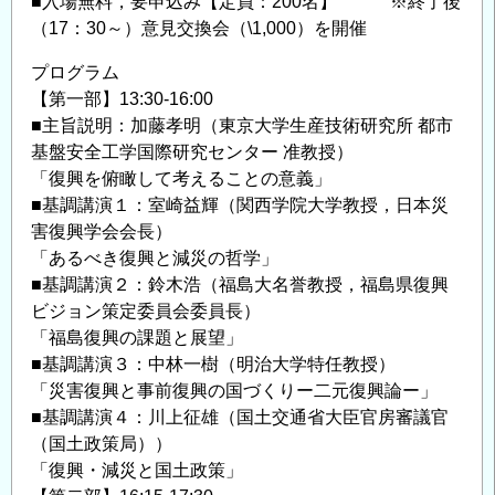
■入場無料，要申込み【定員：200名】 ※終了後
（17：30～）意見交換会（\1,000）を開催
プログラム
【第一部】13:30-16:00
■主旨説明：加藤孝明（東京大学生産技術研究所 都市
基盤安全工学国際研究センター 准教授）
「復興を俯瞰して考えることの意義」
■基調講演１：室崎益輝（関西学院大学教授，日本災
害復興学会会長）
「あるべき復興と減災の哲学」
■基調講演２：鈴木浩（福島大名誉教授，福島県復興
ビジョン策定委員会委員長）
「福島復興の課題と展望」
■基調講演３：中林一樹（明治大学特任教授）
「災害復興と事前復興の国づくりー二元復興論ー」
■基調講演４：川上征雄（国土交通省大臣官房審議官
（国土政策局））
「復興・減災と国土政策」