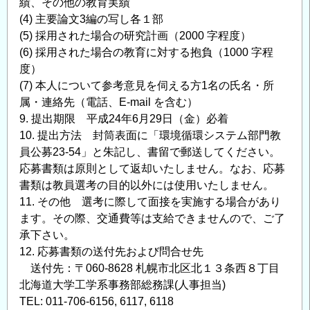
績、その他の教育実績
(4) 主要論文3編の写し各１部
(5) 採用された場合の研究計画（2000 字程度）
(6) 採用された場合の教育に対する抱負（1000 字程
度）
(7) 本人について参考意見を伺える方1名の氏名・所
属・連絡先（電話、E-mail を含む）
9. 提出期限 平成24年6月29日（金）必着
10. 提出方法 封筒表面に「環境循環システム部門教
員公募23-54」と朱記し、書留で郵送してください。
応募書類は原則として返却いたしません。なお、応募
書類は教員選考の目的以外には使用いたしません。
11. その他 選考に際して面接を実施する場合があり
ます。その際、交通費等は支給できませんので、ご了
承下さい。
12. 応募書類の送付先および問合せ先
送付先：〒060-8628 札幌市北区北１３条西８丁目
北海道大学工学系事務部総務課(人事担当)
TEL: 011-706-6156, 6117, 6118