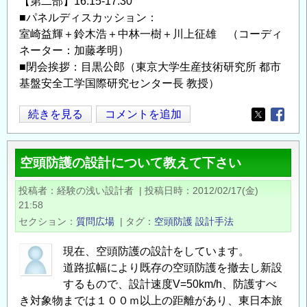
【第二部】16:15-17:30
■パネルディスカッション：
室崎益輝＋鈴木浩＋中林一樹＋川上征雄 （コーディ
ネーター：加藤孝明）
■閉会挨拶：目黒公郎（東京大学生産技術研究所 都市
基盤安全工学国際研究センター長 教授）
「復
続きを見る
コメントを追加
Opens in
Opens
興
を
空頭防護の設計について教えて下さい
俯
瞰
投稿者
経験の浅い設計者
|
投稿日時
2012/02/17(金)
し
21:58
て
セクション
質問広場
|
タグ
空頭防護
設計手法
考
え
現在、空頭防護の設計をしています。
道路拡幅により既存の空頭防護を撤去し新設
る」
するもので、設計速度V=50km/h、防護すべ
第
き対象物までは１００ｍ以上の距離があり、東日本旅
22