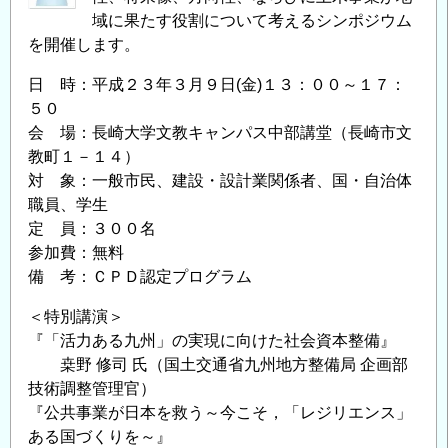
に
域に果たす役割について考えるシンポジウム
を開催します。
つ
い
日 時：平成２３年３月９日(金)１３：００～１７：
て
５０
の
会 場：長崎大学文教キャンパス中部講堂（長崎市文
教町１－１４）
対 象：一般市民、建設・設計業関係者、国・自治体
職員、学生
定 員：３００名
参加費：無料
備 考：ＣＰＤ認定プログラム
＜特別講演＞
『「活力ある九州」の実現に向けた社会資本整備』
桒野 修司 氏（国土交通省九州地方整備局 企画部
技術調整管理官）
『公共事業が日本を救う～今こそ，「レジリエンス」
ある国づくりを～』