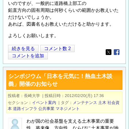
いのですが、一般的に道路橋上部工の
明
鉛直方向の固有周期は何秒くらいの範囲かお教えいた
会
だけないでしょうか。
の
あれば、図書名もお教えいただけると助かります。
公
開
よろしくお願いします。
に
道
続きを見る
コメント数 2
つ
Opens in
Opens
路
コメントを追加
い
橋
て
の
の
シンポジウム「日本を元気に！熱血土木談
上
義」開催のお知らせ
部
工
投稿者
長崎大学
|
投稿日時
2012/02/20(月) 17:36
振
セクション
イベント案内
|
タグ
メンテナンス
土木
社会資
動
本
道路インフラ
公共事業
マネジメント
の
周
わが国の社会基盤を支える土木事業の重要
期
性、将来像、方向性、ならびに土木事業が地