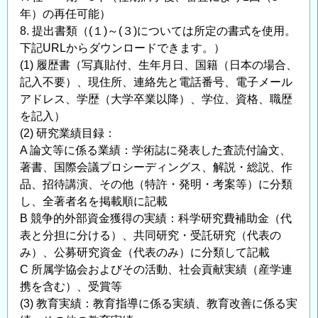
年）の再任可能）
8. 提出書類（(１)～(３)については所定の書式を使用。
下記URLからダウンロードできます。）
(1) 履歴書（写真貼付、生年月日、国籍（日本の場合、
記入不要）、現住所、連絡先と電話番号、電子メール
アドレス、学歴（大学卒業以降）、学位、資格、職歴
を記入）
(2) 研究業績目録：
A 論文等に係る業績：学術誌に発表した査読付論文、
著書、国際会議プロシーディングス、解説・総説、作
品、招待講演、その他（特許・発明・考案等）に分類
し、全著者名を掲載順に記載
B 競争的外部資金獲得の実績：科学研究費補助金（代
表と分担に分ける）、共同研究・受託研究（代表の
み）、公募研究資金（代表のみ）に分類して記載
C 所属学協会およびその活動、社会貢献実績（産学連
携を含む）、受賞等
(3) 教育実績：教育指導に係る実績、教育改善に係る実