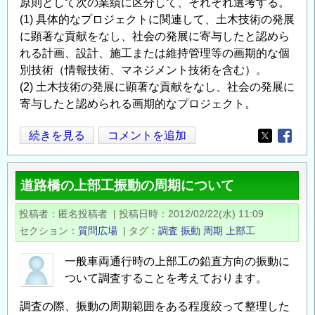
原則として次の業績に区分して、それぞれ選考する。
(1) 具体的なプロジェクトに関連して、土木技術の発展
に顕著な貢献をなし、社会の発展に寄与したと認めら
れる計画、設計、施工または維持管理等の画期的な個
別技術（情報技術、マネジメント技術を含む）。
(2) 土木技術の発展に顕著な貢献をなし、社会の発展に
寄与したと認められる画期的なプロジェクト。
平
続きを見る
コメントを追加
Opens in
Opens
成
23
道路橋の上部工振動の周期について
年
度
投稿者
匿名投稿者
|
投稿日時
2012/02/22(水) 11:09
技
セクション
質問広場
|
タグ
調査
振動
周期
上部工
術
賞
一般車両通行時の上部工の鉛直方向の振動に
内
ついて調査することを考えております。
容
調査の際、振動の周期範囲をある程度絞って整理した
説