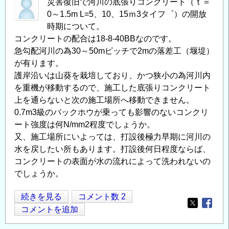
災害復旧で河川の底張りコンクリート（ｔ＝
学
0～1.5m L=5、10、15ｍ3タイフ゜）の開放
大
時期について。
学
コンクリートの配合は18-8-40BBなのです。
急勾配河川の為30～50mピッチで2mの落差工（堰堤）
院
が有ります。
工
護岸沿いは山葵を栽培しており、かつ狭小の為河川内
学
を重機が移動するので、施工した底張りコンクリート
研
上を通らないと次の施工場所へ移動できません。
究
0.7m3級のバックホウが乗っても影響のないコンクリ
院
ート強度は何N/mm2程度でしょうか。
環
又、施工場所にいよっては、打設後極力早期に河川の
境
水を戻したい所もあります。打設後何日程度ならば、
循
コンクリートの表面が水の流れによって洗われないの
環
でしょうか。
シ
ス
河
続きを見る
コメント数 2
テ
Opens in
Opens
床
コメントを追加
ム
底