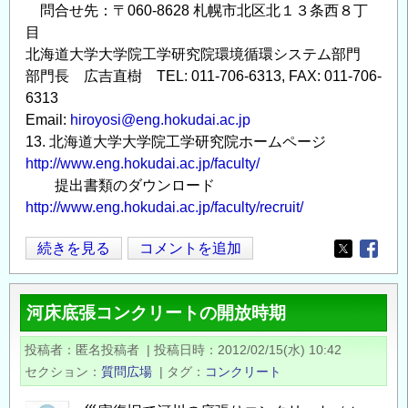
問合せ先：〒060-8628 札幌市北区北１３条西８丁
目
北海道大学大学院工学研究院環境循環システム部門
部門長 広吉直樹 TEL: 011-706-6313, FAX: 011-706-
6313
Email:
hiroyosi@eng.hokudai.ac.jp
13. 北海道大学大学院工学研究院ホームページ
http://www.eng.hokudai.ac.jp/faculty/
提出書類のダウンロード
http://www.eng.hokudai.ac.jp/faculty/recruit/
助
続きを見る
コメントを追加
Opens in
Opens
教
公
河床底張コンクリートの開放時期
募
北
投稿者
匿名投稿者
|
投稿日時
2012/02/15(水) 10:42
海
セクション
質問広場
|
タグ
コンクリート
道
大