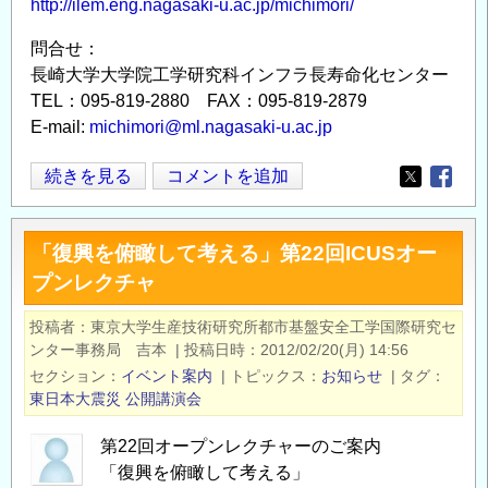
http://ilem.eng.nagasaki-u.ac.jp/michimori/
問合せ：
長崎大学大学院工学研究科インフラ長寿命化センター
TEL：095-819-2880 FAX：095-819-2879
E-mail:
michimori@ml.nagasaki-u.ac.jp
シ
続きを見る
コメントを追加
Opens in
Opens
ン
ポ
「復興を俯瞰して考える」第22回ICUSオー
ジ
プンレクチャ
ウ
ム
投稿者
東京大学生産技術研究所都市基盤安全工学国際研究セ
「日
ンター事務局 吉本
|
投稿日時
2012/02/20(月) 14:56
本
セクション
イベント案内
|
トピックス
お知らせ
|
タグ
を
東日本大震災
公開講演会
元
第22回オープンレクチャーのご案内
気
「復興を俯瞰して考える」
に！