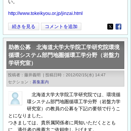
い。
http://www.tokeikyou.or.jp/jinzai.html
「復
続きを見る
コメントを追加
Opens in
Opens
興
ま
助教公募 北海道大学大学院工学研究院環境
ち
循環システム部門地圏循環工学分野（岩盤力
づ
学研究室）
く
り
投稿者
藤井義明
|
投稿日時
2012/02/15(水) 14:47
人
セクション
募集案内
材
バ
北海道大学大学院工学研究院では、環境循
ン
環システム部門地圏循環工学分野（岩盤力学
ク」
研究室）の教員の公募を下記の要領で行うこ
へ
とになりました。
の、
つきましては、貴所属関係者に周知いただくととも
ま
に、適任者の推薦方ご依頼申し上げます。