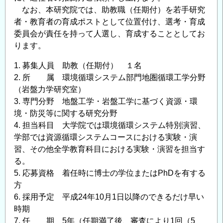
ち
なお、本研究院では、助教職（任期付）を若手研究
づ
者・教育者の育成ポストとして位置付け、選考・育成
委員会が責任を持って人選し、育成することとしてお
く
ります。
り
専
1. 募集人員 助教（任期付） １名
門
2. 所 属 環境循環システム部門地圏循環工学分野
家
（岩盤力学研究室）
の
3. 専門分野 地盤工学・岩盤工学に基づく資源・環
情
境・防災等に関する研究分野
報
4. 担当科目 大学院では環境循環システム特別演習、
登
学部では資源循環システムコースにおける実験・演
録
習、その他全学教育科目における実験・演習を担当す
の
る。
ご
5. 応募資格 着任時に博士の学位またはPhDを有する
案
方
内
6. 採用予定 平成24年10月1日以降のできるだけ早い
の
時期
7. 任 期 5年（任期満了後、審査により1回（5