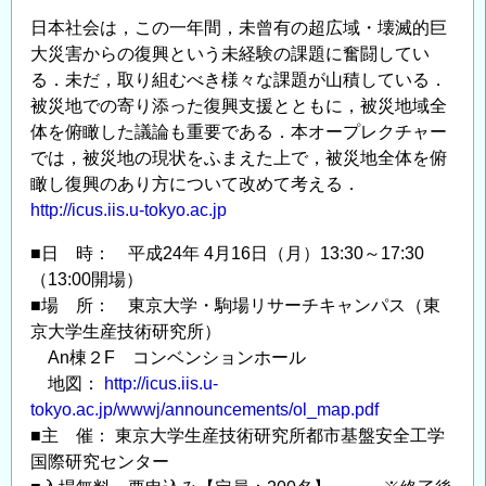
熱
日本社会は，この一年間，未曾有の超広域・壊滅的巨
血
大災害からの復興という未経験の課題に奮闘してい
土
る．未だ，取り組むべき様々な課題が山積している．
木
被災地での寄り添った復興支援とともに，被災地域全
談
体を俯瞰した議論も重要である．本オープレクチャー
義」
では，被災地の現状をふまえた上で，被災地全体を俯
開
瞰し復興のあり方について改めて考える．
催
http://icus.iis.u-tokyo.ac.jp
の
■日 時： 平成24年 4月16日（月）13:30～17:30
お
（13:00開場）
知
■場 所： 東京大学・駒場リサーチキャンパス（東
ら
京大学生産技術研究所）
せ
An棟２F コンベンションホール
の
地図：
http://icus.iis.u-
tokyo.ac.jp/wwwj/announcements/ol_map.pdf
■主 催： 東京大学生産技術研究所都市基盤安全工学
国際研究センター