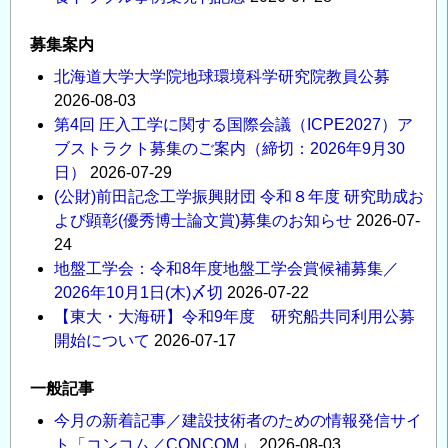
募集案内
北海道大学大学院地球環境科学研究院教員公募
2026-08-03
第4回 圧入工学に関する国際会議（ICPE2027）ア
ブストラクト募集のご案内（締切：2026年9月30
日）
2026-07-29
(公財)前田記念工学振興財団 令和８年度 研究助成お
よび顕彰(優秀博士論文賞)募集のお知らせ
2026-07-
24
地盤工学会：令和8年度地盤工学会賞候補募集／
2026年10月1日(木)〆切
2026-07-22
【東大・大海研】令和9年度 研究船共同利用公募
開始について
2026-07-17
一般記事
今月の新着記事／建設技術者のための情報発信サイ
ト「コンコム／CONCOM」
2026-08-03