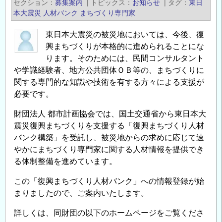
セクション
募集案内
|
トピックス
お知らせ
|
タグ
東日
短
本大震災
人材バンク
まちづくり専門家
所
っ
東日本大震災の被災地においては、今後、復
て
興まちづくりが本格的に進められることにな
何
ります。そのためには、民間コンサルタント
や学識経験者、地方公共団体ＯＢ等の、まちづくりに
で
関する専門的な知識や技術を有する方々による支援が
し
必要です。
ょ
う
財団法人 都市計画協会では、国土交通省から東日本大
か？
震災復興まちづくりを支援する「復興まちづくり人材
の
バンク構築」を受託し、被災地からの求めに応じて速
やかにまちづくり専門家に関する人材情報を提供でき
る体制整備を進めています。
この「復興まちづくり人材バンク」への情報登録が始
まりましたので、ご案内いたします。
詳しくは、同財団の以下のホームページをご覧くださ