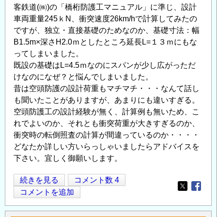
客鉄道(㈱)の「橋桁防護工マニュアル」に準じ、設計
回
車両重量245ｋN、衝突速度26km/hで計算してみたの
ICUS
ですが、独立・直接基礎のためなのか、基礎寸法：幅
オ
B1.5m×深さH2.0ｍとしたところ延長L=１３ｍにもな
ー
ってしまいました。
プ
既設の基礎はL=4.5ｍなのにスパンが少し広がっただ
ン
けなのになぜ？と悩んでしまいました。
レ
昔は空頭防護の設計荷重もマチマチ・・・なんて話し
ク
も聞いたことがありますが、あまりにも違いすぎる。
チ
空頭防護工の設計経験が無く、計算例も無いため、こ
ャ
れでよいのか、それとも衝突荷重が大きすぎるのか、
の
衝突時の転倒照査の計算が間違っているのか・・・・
どなたか詳しい方いらっしゃいましたらアドバイスを
下さい。宜しく御願いします。
空
続きを見る
コメント数 4
Opens in
Opens
頭
コメントを追加
防
護