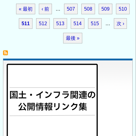
部
張
ペ
門
先
« 最初
前
‹ 前
…
ペ
507
ペ
508
ペ
509
ペ
510
コ
ー
地
ン
ジ
頭
ペ
ー
ー
ー
ー
圏
カ
511
ペ
512
ペ
513
ペ
514
ペ
515
…
次
次 ›
ク
送
循
ペ
ー
ジ
ジ
ジ
ジ
リ
り
レ
ー
ー
ー
ー
ペ
最
最後 »
環
ー
ー
ジ
工
ン
ジ
ジ
ジ
ジ
ー
ト
終
学
の
ジ
ト
ジ
分
ペ
開
野
放
ペ
ー
（岩
時
盤
ー
ジ
期
力
の
ジ
学
研
究
室）
の