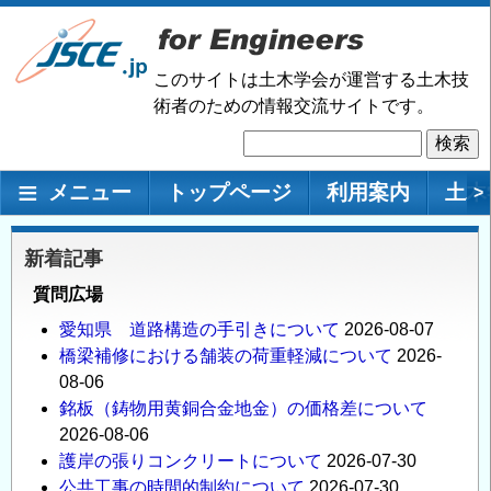
メ
イ
ン
このサイトは土木学会が運営する土木技
コ
術者のための情報交流サイトです。
ン
検
テ
索
ン
メインナビゲーション
メニュー
トップページ
利用案内
土木
>
ツ
に
移
新着記事
動
質問広場
愛知県 道路構造の手引きについて
2026-08-07
橋梁補修における舗装の荷重軽減について
2026-
08-06
銘板（鋳物用黄銅合金地金）の価格差について
2026-08-06
護岸の張りコンクリートについて
2026-07-30
公共工事の時間的制約について
2026-07-30