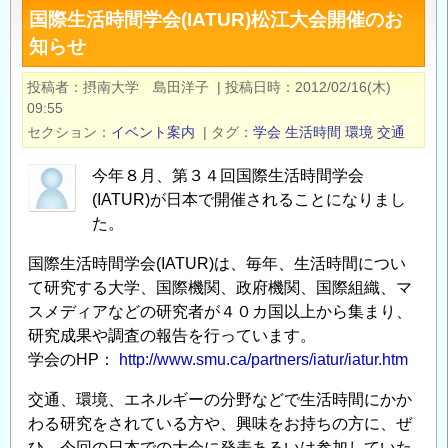
国際生活時間学会(IATUR)松江大会開催のお
の
知らせ
設
計
投稿者
摂南大学 島田洋子
|
投稿日時
2012/02/16(木)
に
09:55
つ
セクション
イベント案内
|
タグ
学会
生活時間
環境
交通
い
て
今年８月、第３４回国際生活時間学会
教
(IATUR)が日本で開催されることになりまし
え
た。
て
国際生活時間学会(IATUR)は、毎年、生活時間につい
下
て研究する大学、国際機関、政府機関、国際組織、マ
さ
スメディアなどの研究者が４０カ国以上から集まり、
い
研究成果や調査の報告を行っています。
の
学会のHP：
http://www.smu.ca/partners/iatur/iatur.htm
交通、環境、エネルギーの分野などで生活時間にかか
わる研究をされている方や、興味をお持ちの方に、ぜ
ひ、今回の日本での大会に発表あるいは参加していた