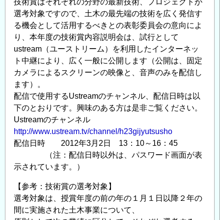
技術賞はそれぞれの分野の最新技術、プロジェクトが
選考対象ですので、土木の最先端の技術を広く発信す
る機会として活用するべきとの表彰委員会の意向によ
り、本年度の技術賞内容説明会は、試行として
ustream（ユーストリーム）を利用したインターネッ
ト中継により、広く一般に公開します（公開は、固定
カメラによるスクリーンの映像と、音声のみを配信し
ます）。
配信で使用するUstreamのチャンネル、配信日時は以
下のとおりです。興味のある方は是非ご覧ください。
Ustreamのチャンネル
http://www.ustream.tv/channel/h23gijyutsusho
配信日時 2012年3月2日 13：10～16：45
（注：配信日時以外は、パスワード画面が表
示されています。）
【参考：技術賞の選考対象】
選考対象は、授賞年度の前の年の１月１日以降２年の
間に実施された土木事業について、