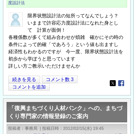
学
度設計法
会
(IATUR)
限界状態設計法の短所ってなんでしょう？
いままで許容応力度設計法になれた身とし
松
て 計算が面倒！
江
各種係数が多くて組み合わせが煩雑 確かにその時の
大
条件によって的確「であろう」という値も出ますし
会
経済性もわかるのですが 今一度、限界状態設計法を
開
初歩から学ぼうと思っています
催
詳しい方ご教示いただけませんか
の
お
限
続きを見る
コメント数 3
知
Opens in
Opens
界
コメントを追加
ら
状
せ
態
の
「復興まちづくり人材バンク」への、まちづ
設
くり専門家の情報登録のご案内
計
法
投稿者
事務局
|
投稿日時
2012/02/15(水) 19:45
の