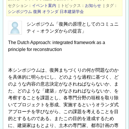
ケ
セクション
イベント案内
|
トピックス
お知らせ
|
タグ
記
シンポジウム
復興
オランダ
日本建築学会
念
シ
シンポジウム「復興の原理としてのコミュニ
ン
ティ－オランダからの提言」
ポ
The Dutch Approach: integrated framework as a
ジ
principle for reconstruction
ム
「持
続
本シンポジウムは、復興まちづくりの何が問題なのか
可
を具体的に明らかにし、どのような過程に基づく、ど
能
のような内容の意志決定がなされねばならないか、ま
な
た、どのような「建築」がなさねればならないか、を
イ
考察することを課題とし、各専門分野の垣根を取り除
ン
いてプロジェクトを形成、実施するというオランダ式
フ
アプローチを学びながら、この課題を考えることを目
ラ
的とするものである。またこの目的を達成するため
ス
に、建築家はもとより、土木の専門家、都市計画の専