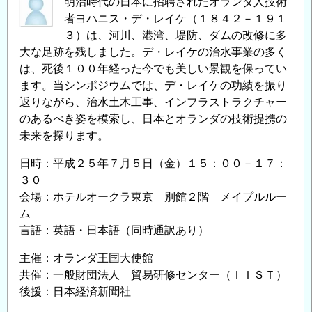
明治時代の日本に招聘されたオランダ人技術
者ヨハニス・デ・レイケ（１８４２－１９１
３）は、河川、港湾、堤防、ダムの改修に多
大な足跡を残しました。デ・レイケの治水事業の多く
は、死後１００年経った今でも美しい景観を保ってい
ます。当シンポジウムでは、デ・レイケの功績を振り
返りながら、治水土木工事、インフラストラクチャー
のあるべき姿を模索し、日本とオランダの技術提携の
未来を探ります。
日時：平成２５年７月５日（金）１５：００－１７：
３０
会場：ホテルオークラ東京 別館２階 メイプルルー
ム
言語：英語・日本語（同時通訳あり）
主催：オランダ王国大使館
共催：一般財団法人 貿易研修センター（ＩＩＳＴ）
後援：日本経済新聞社