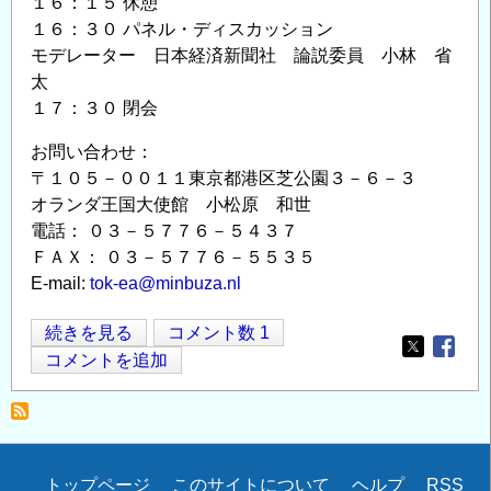
１６：１５ 休憩
１６：３０ パネル・ディスカッション
モデレーター 日本経済新聞社 論説委員 小林 省
太
１７：３０ 閉会
お問い合わせ：
〒１０５－００１１東京都港区芝公園３－６－３
オランダ王国大使館 小松原 和世
電話： ０３－５７７６－５４３７
ＦＡＸ： ０３－５７７６－５５３５
E-mail:
tok-ea@minbuza.nl
ヨ
続きを見る
コメント数 1
Opens in
Opens
ハ
コメントを追加
ニ
ス・
デ・
レ
Secondary
トップページ
このサイトについて
ヘルプ
RSS