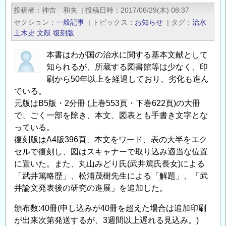
ミ
投稿者
神吉 和夫
|
投稿日時
2017/06/29(木) 08:37
ナ
セクション
一般記事
|
トピックス
お知らせ
|
タグ
治水
ー
土木史
文献
復刻版
in
千
本書はわが国の治水に関する基本文献として
葉
知られるが、所蔵する図書館等は少なく、印
開
刷から50年以上を経過しており、劣化も進ん
でいる。
催
元版はB5版・2分冊 (上巻553頁・下巻622頁)の大冊
の
で、ごく一部を除き、本文、図表とも手書き文字とな
ご
っている。
案
復刻版はA4版396頁、本文をワード、表の大半をエク
内
セルで復刻し、図はスキャナーで取り込み適当な位置
の
に置いた。また、丸山みどり氏(武井篤氏長女)による
「武井篤略歴」、松浦茂樹先生による「解題」、「武
井論文発表後の研究の進展」を追加した。
頒布数:40冊(申し込みが40冊を超えた場合は追加印刷
が出来次第発送するが、3週間以上遅れる見込み。)