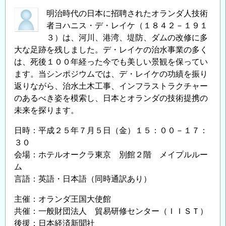
る
明治時代の日本に招聘されたオランダ人技術
治
者ヨハニス・デ・レイケ（１８４２－１９１
水
３）は、河川、港湾、堤防、ダムの改修に多
の
大な足跡を残しました。デ・レイケの治水事業の多く
技
は、死後１００年経った今でも美しい景観を保ってい
術
ます。当シンポジウムでは、デ・レイケの功績を振り
と
返りながら、治水土木工事、インフラストラクチャー
制
のあるべき姿を模索し、日本とオランダの技術提携の
度
未来を探ります。
の
関
日時：平成２５年７月５日（金）１５：００－１７：
連
３０
に
会場：ホテルオークラ東京 別館２階 メイプルルー
関
ム
す
言語：英語・日本語（同時通訳あり）
る
主催：オランダ王国大使館
研
共催：一般財団法人 貿易研修センター（ＩＩＳＴ）
究
後援：日本経済新聞社