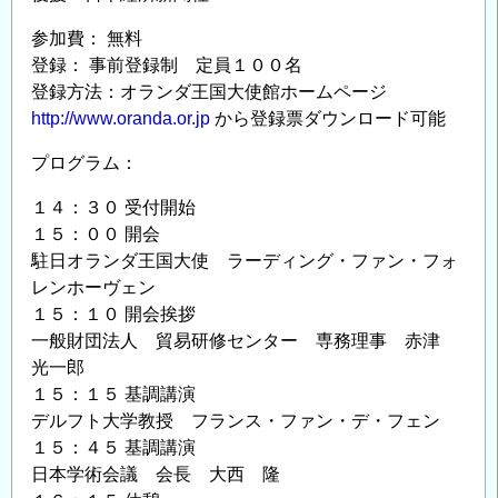
(復
刻
参加費： 無料
版)
登録： 事前登録制 定員１００名
の
登録方法：オランダ王国大使館ホームページ
頒
http://www.oranda.or.jp
から登録票ダウンロード可能
布
プログラム：
の
１４：３０ 受付開始
１５：００ 開会
駐日オランダ王国大使 ラーディング・ファン・フォ
レンホーヴェン
１５：１０ 開会挨拶
一般財団法人 貿易研修センター 専務理事 赤津
光一郎
１５：１５ 基調講演
デルフト大学教授 フランス・ファン・デ・フェン
１５：４５ 基調講演
日本学術会議 会長 大西 隆