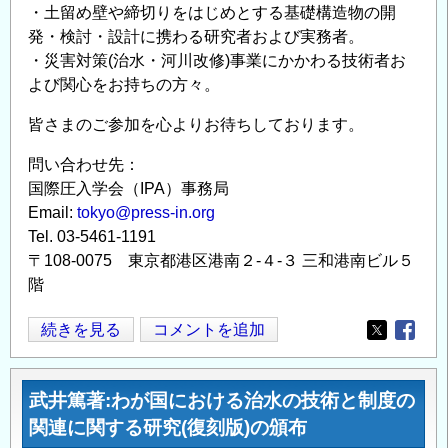
・土留め壁や締切りをはじめとする基礎構造物の開
発・検討・設計に携わる研究者および実務者。
・災害対策(治水・河川改修)事業にかかわる技術者お
よび関心をお持ちの方々。
皆さまのご参加を心よりお待ちしております。
問い合わせ先：
国際圧入学会（IPA）事務局
Email:
tokyo@press-in.org
Tel. 03-5461-1191
〒108-0075 東京都港区港南２-４-３ 三和港南ビル５
階
圧
続きを見る
コメントを追加
Opens in
Opens
入
工
武井篤著:わが国における治水の技術と制度の
学
関連に関する研究(復刻版)の頒布
セ