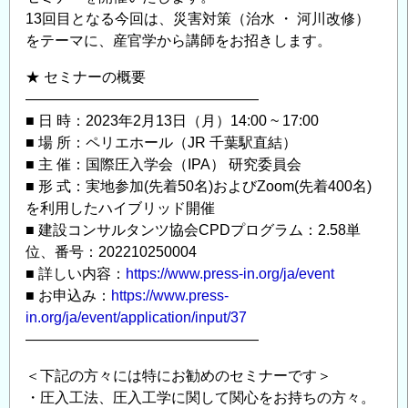
（2
13回目となる今回は、災害対策（治水 ・ 河川改修）
月
をテーマに、産官学から講師をお招きします。
13
★ セミナーの概要
日
————————————————
開
■ 日 時：2023年2月13日（月）14:00 ~ 17:00
催）
■ 場 所：ペリエホール（JR 千葉駅直結）
の
■ 主 催：国際圧入学会（IPA） 研究委員会
■ 形 式：実地参加(先着50名)およびZoom(先着400名)
を利用したハイブリッド開催
■ 建設コンサルタンツ協会CPDプログラム：2.58単
位、番号：202210250004
■ 詳しい内容：
https://www.press-in.org/ja/event
■ お申込み：
https://www.press-
in.org/ja/event/application/input/37
————————————————
＜下記の方々には特にお勧めのセミナーです＞
・圧入工法、圧入工学に関して関心をお持ちの方々。