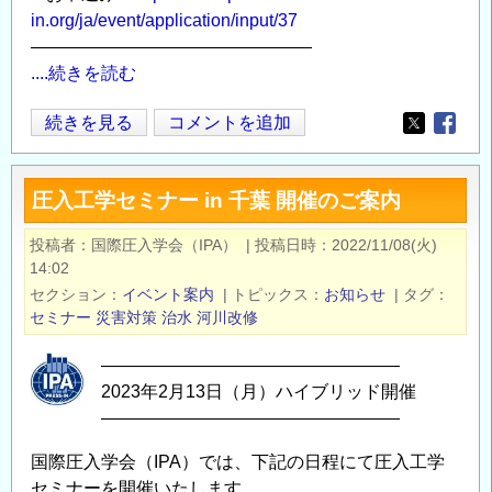
in.org/ja/event/application/input/37
————————————————
....続きを読む
再
続きを見る
コメントを追加
Opens in
Opens
案
内：
圧入工学セミナー in 千葉 開催のご案内
圧
入
投稿者
国際圧入学会（IPA）
|
投稿日時
2022/11/08(火)
工
14:02
学
セクション
イベント案内
|
トピックス
お知らせ
|
タグ
セ
セミナー
災害対策
治水
河川改修
ミ
―――――――――――――――――
ナ
2023年2月13日（月）ハイブリッド開催
ー
―――――――――――――――――
in
千
国際圧入学会（IPA）では、下記の日程にて圧入工学
葉
セミナーを開催いたします。