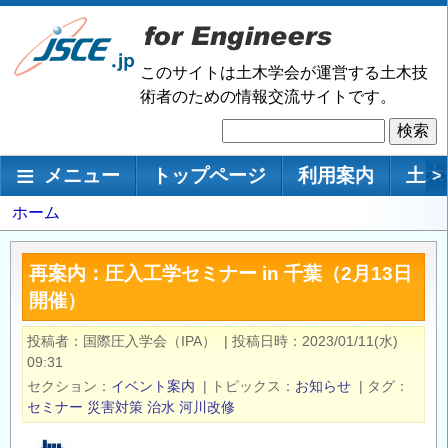
メ
イ
ン
このサイトは土木学会が運営する土木技
コ
術者のための情報交流サイトです。
ン
検
テ
索
ン
メインナビゲーション
メニュー
トップページ
利用案内
土木
>
ツ
に
パ
ホーム
移
ン
動
く
再案内：圧入工学セミナー in 千葉（2月13日
ず
開催）
投稿者
国際圧入学会（IPA）
|
投稿日時
2023/01/11(水)
09:31
セクション
イベント案内
|
トピックス
お知らせ
|
タグ
セミナー
災害対策
治水
河川改修