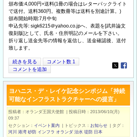
頒布価:4,000円+送料(1冊の場合はレターパックライト
で送付。送料360円。複数冊等は送料を別途計算。)
頒布開始時期:7月中旬
申込先等: sigk6215＠yahoo.co.jpへ、表題を[武井論文
復刻版]として、氏名・住所明記のメールを下さい。
折り返し送金先等の情報を返信し、送金確認後、送付
致します。
武
続きを見る
コメント数 1
Opens in
Opens
井
コメントを追加
篤
著:
ヨハニス・デ・レイケ記念シンポジム「持続
わ
可能なインフラストラクチャーへの提言」
が
国
投稿者
オランダ王国大使館
|
投稿日時
2013/06/10(月)
に
09:37
お
セクション
イベント案内
|
トピックス
お知らせ
|
タグ
け
河川
港湾
砂防
インフラ
オランダ
治水
堤防
日本