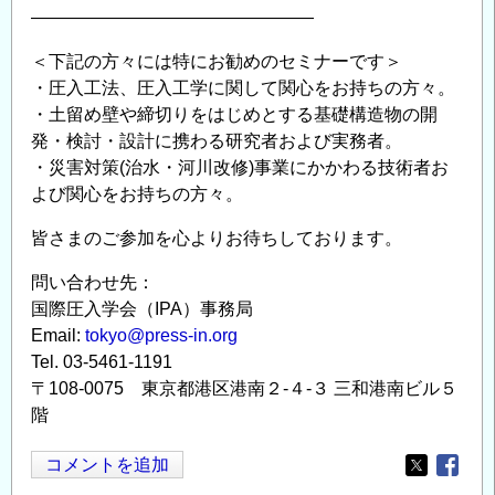
————————————————
＜下記の方々には特にお勧めのセミナーです＞
・圧入工法、圧入工学に関して関心をお持ちの方々。
・土留め壁や締切りをはじめとする基礎構造物の開
発・検討・設計に携わる研究者および実務者。
・災害対策(治水・河川改修)事業にかかわる技術者お
よび関心をお持ちの方々。
皆さまのご参加を心よりお待ちしております。
問い合わせ先：
国際圧入学会（IPA）事務局
Email:
tokyo@press-in.org
Tel. 03-5461-1191
〒108-0075 東京都港区港南２-４-３ 三和港南ビル５
階
コメントを追加
Opens in
Opens