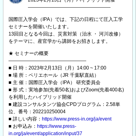
―――――――――――――――――
国際圧入学会（IPA）では、下記の日程にて圧入工学
セミナーを開催いたします。
13回目となる今回は、災害対策（治水 ・ 河川改修）
をテーマに、産官学から講師をお招きします。
★ セミナーの概要
————————————————
■ 日 時：2023年2月13日（月）14:00 ~ 17:00
■ 場 所：ペリエホール（JR 千葉駅直結）
■ 主 催：国際圧入学会（IPA） 研究委員会
■ 形 式：実地参加(先着50名)およびZoom(先着400名)
を利用したハイブリッド開催
■ 建設コンサルタンツ協会CPDプログラム：2.58単
位、番号：202210250004
■ 詳しい内容：
https://www.press-in.org/ja/event
■ お申込み：
https://www.press-
in.org/ja/event/application/input/37