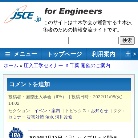
メ
イ
ン
このサイトは土木学会が運営する土木技
コ
術者のための情報交流サイトです。
ン
検
テ
索
ン
メインナビゲーション
メニュー
トップページ
利用案内
土木
>
ツ
に
パ
ホーム
圧入工学セミナー in 千葉 開催のご案内
移
ン
動
く
コメントを追加
ず
投稿者
国際圧入学会（IPA）
|
投稿日時
2022/11/08(火)
14:02
セクション
イベント案内
|
トピックス
お知らせ
|
タグ
セミナー
災害対策
治水
河川改修
―――――――――――――――――
2023年2月13日（月）ハイブリッド開催