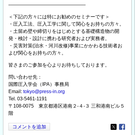
————————————————
＜下記の方々には特にお勧めのセミナーです＞
・圧入工法、圧入工学に関して関心をお持ちの方々。
・土留め壁や締切りをはじめとする基礎構造物の開
発・検討・設計に携わる研究者および実務者。
・災害対策(治水・河川改修)事業にかかわる技術者お
よび関心をお持ちの方々。
皆さまのご参加を心よりお待ちしております。
問い合わせ先：
国際圧入学会（IPA）事務局
Email:
tokyo@press-in.org
Tel. 03-5461-1191
〒108-0075 東京都港区港南２-４-３ 三和港南ビル５
階
コメントを追加
Opens in
Opens