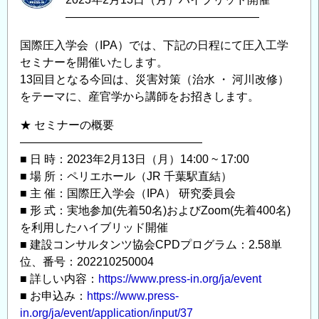
―――――――――――――――――
国際圧入学会（IPA）では、下記の日程にて圧入工学
セミナーを開催いたします。
13回目となる今回は、災害対策（治水 ・ 河川改修）
をテーマに、産官学から講師をお招きします。
★ セミナーの概要
————————————————
■ 日 時：2023年2月13日（月）14:00 ~ 17:00
■ 場 所：ペリエホール（JR 千葉駅直結）
■ 主 催：国際圧入学会（IPA） 研究委員会
■ 形 式：実地参加(先着50名)およびZoom(先着400名)
を利用したハイブリッド開催
■ 建設コンサルタンツ協会CPDプログラム：2.58単
位、番号：202210250004
■ 詳しい内容：
https://www.press-in.org/ja/event
■ お申込み：
https://www.press-
in.org/ja/event/application/input/37