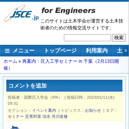
メ
イ
ン
このサイトは土木学会が運営する土木技
コ
術者のための情報交流サイトです。
ン
検
テ
索
ン
メインナビゲーション
メニュー
トップページ
利用案内
土木
>
ツ
に
パ
ホーム
再案内：圧入工学セミナー in 千葉（2月13日開
移
催）
ン
動
く
ず
コメントを追加
投稿者
国際圧入学会（IPA）
|
投稿日時
2023/01/11(水)
09:31
セクション
イベント案内
|
トピックス
お知らせ
|
タグ
セミナー
災害対策
治水
河川改修
―――――――――――――――――