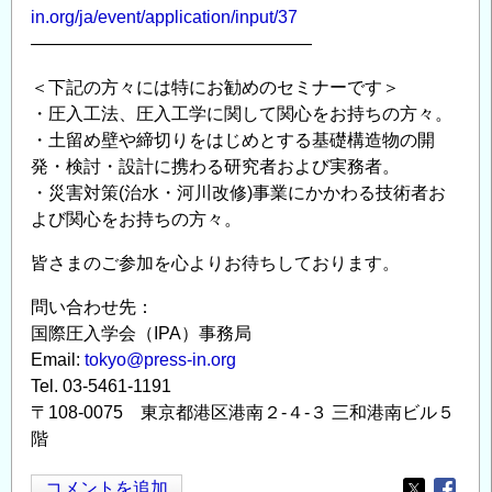
in.org/ja/event/application/input/37
————————————————
＜下記の方々には特にお勧めのセミナーです＞
・圧入工法、圧入工学に関して関心をお持ちの方々。
・土留め壁や締切りをはじめとする基礎構造物の開
発・検討・設計に携わる研究者および実務者。
・災害対策(治水・河川改修)事業にかかわる技術者お
よび関心をお持ちの方々。
皆さまのご参加を心よりお待ちしております。
問い合わせ先：
国際圧入学会（IPA）事務局
Email:
tokyo@press-in.org
Tel. 03-5461-1191
〒108-0075 東京都港区港南２-４-３ 三和港南ビル５
階
コメントを追加