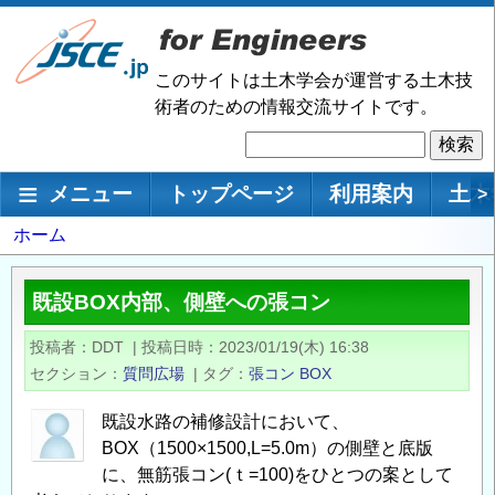
メ
イ
ン
このサイトは土木学会が運営する土木技
コ
術者のための情報交流サイトです。
ン
検
テ
索
ン
メインナビゲーション
メニュー
トップページ
利用案内
土木
>
ツ
に
パ
ホーム
移
ン
動
く
既設BOX内部、側壁への張コン
ず
投稿者
DDT
|
投稿日時
2023/01/19(木) 16:38
セクション
質問広場
|
タグ
張コン
BOX
既設水路の補修設計において、
BOX（1500×1500,L=5.0m）の側壁と底版
に、無筋張コン(ｔ=100)をひとつの案として