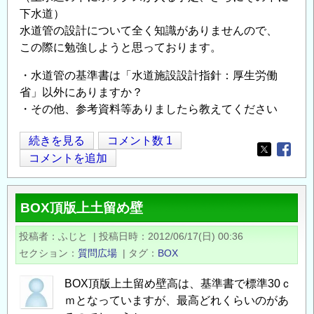
下水道）
水道管の設計について全く知識がありませんので、
この際に勉強しようと思っております。
・水道管の基準書は「水道施設設計指針：厚生労働
省」以外にありますか？
・その他、参考資料等ありましたら教えてください
水
続きを見る
コメント数 1
Opens in
Opens
道
コメントを追加
管
の
BOX頂版上土留め壁
基
準
投稿者
ふじと
|
投稿日時
2012/06/17(日) 00:36
書
セクション
質問広場
|
タグ
BOX
に
つ
BOX頂版上土留め壁高は、基準書で標準30ｃ
い
ｍとなっていますが、最高どれくらいのがあ