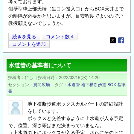
考えております。
側壁型枠上部天端（生コン投入口）からBOX天井まで
の離隔が必要かと思いますが、目安程度でよいのでご
教授願えないでしょうか。
既
続きを見る
コメント数 4
Opens in
Opens
設
コメントを追加
BOX
内
水道管の基準書について
部、
側
投稿者
にし
|
投稿日時
2022/02/16(水) 14:20
壁
セクション
質問広場
|
タグ
水道管
地下横断歩道
BOX
基準
へ
書
の
張
地下横断歩道ボックスカルバートの詳細設計
をしています。
コ
ボックスと交差するように上水道が入る予定
ン
で、位置、深さ等はまだ決まっていません。
の
（上水道の下にボックスが入る予定、さらにその下に