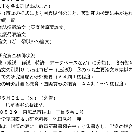
以下を各１部提出のこと）
市販の様式により写真貼付のこと、英語能力検定結果があれ
績一覧
掲載論文（審査付原著論文）
議発表論文
文（①，②以外の論文）
究資金獲得状況
総説，解説，特許，データベースなど）に分類し、各分類毎
の別刷りまたはコピー（上記①～③のうち主要論文５編以
の研究経歴と研究概要（Ａ４判１枚程度）
研究計画と教育・国際貢献の抱負（Ａ４判１〜２枚程度）
月３１日（火）（必着）
先・応募書類の提出先
５２９ 東広島市鏡山一丁目５番１号
院国際協力研究科長 池田秀雄 宛
、封筒の表に「教員応募書類在中」と朱書きし、郵送の場合