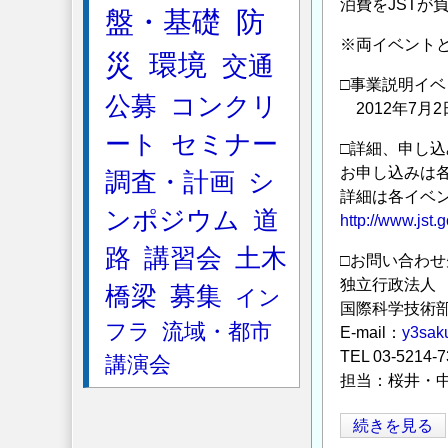
泊費をJSTが
盤・基礎
防
※両イベント
災
環境
交通
□事業説明イ
公募
コンクリ
2012年7月
ート
セミナー
□詳細、申し込
お申し込みは
調査・計画
シ
詳細は各イベ
ンポジウム
道
http://www.jst.
路
講習会
土木
□お問い合わせ
独立行政法人 
橋梁
募集
イン
国際科学技術
フラ
流域・都市
E-mail：
y3saku
TEL 03-5214-7
講演会
担当：桜井・
CONCERT-
続きを見る