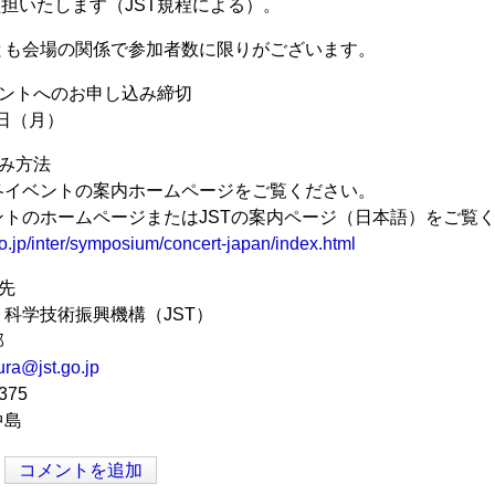
負担いたします（JST規程による）。
とも会場の関係で参加者数に限りがございます。
ベントへのお申し込み締切
2日（月）
み方法
各イベントの案内ホームページをご覧ください。
ントのホームページまたはJSTの案内ページ（日本語）をご覧
go.jp/inter/symposium/concert-japan/index.html
先
科学技術振興機構（JST）
部
ra@jst.go.jp
375
中島
コメントを追加