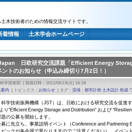
る土木技術者のための情報交流サイトです。
新着情報
土木学会ホームページ
Japan 日欧研究交流課題「Efficient Energy Stor
ベントのお知らせ（申込み締切り7月2日！）
際科学技術部
|
投稿日時
2012/06/19(火) 16:28
集案内
|
トピックス
お知らせ
|
タグ
流域・都市計画
土木設計
助成
科学技術振興機構（JST）は、日欧における研究交流を促進する活
“Efficient Energy Storage and Distribution” および “Re
課題の公募を開始します。
に先立ち、事業説明イベント（Conference and Partner
トピックが各会場で異なりますのでご注意ください）。イベン