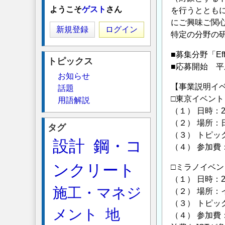
ようこそ
ゲスト
さん
を行うととも
にご興味ご関
新規登録
ログイン
特定の分野の
■募集分野「Efficie
トピックス
■応募開始 
お知らせ
【事業説明イ
話題
□東京イベン
用語解説
（１） 日時：2
（２） 場所：
タグ
（３） トピック：“Re
設計
鋼・コ
（４） 参加
ンクリート
□ミラノイベ
（１） 日時：2
施工・マネジ
（２） 場所
（３） トピック：“Eff
メント
地
（４） 参加