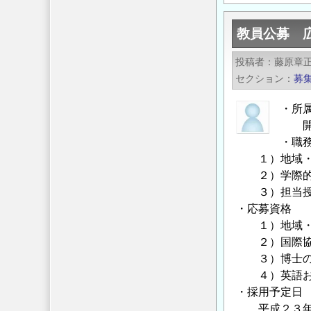
Japan
日
教員公募 
欧
研
投稿者
藤原章
究
セクション
募
交
流
・所
課
開発
題
・職
「Efficient
１）地域・都
２）学際的な
Energy
３）担当授業
Storage
・応募資格
and
１）地域・都
Distribution
２）国際協
の
３）博士の
募
４）英語およ
集
・採用予定日
お
平成２３年