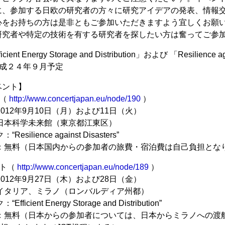
に、参加する日欧の研究者の方々に研究アイデアの発表、情報
心をお持ちの方は是非ともご参加いただきますよう宜しくお願
研究者や特定の技術を有する研究者を探したい方は奮ってご参
nt Energy Storage and Distribution」および 「Resilience aga
平成２４年９月予定
ベント】
ト（
http://www.concertjapan.eu/node/190
）
012年9月10日（月）および11日（火）
日本科学未来館（東京都江東区）
silience against Disasters”
費：無料（日本国内からの参加者の旅費・宿泊費は自己負担とな
ント（
http://www.concertjapan.eu/node/189
）
012年9月27日（木）および28日（金）
：イタリア、ミラノ（ロンバルディア州都）
icient Energy Storage and Distribution”
費：無料（日本からの参加者については、日本からミラノへの渡