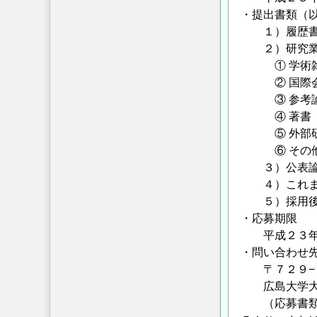
よ
・提出書類（
び
１）履歴書（
事
２）研究業
業
① 学術雑誌
説
② 国際会
明
③ 参考論
イ
④ 著書
ベ
⑤ 外部研
ン
⑥ その他（
ト
３）公表論文
の
４）これまで
お
５）採用後の
知
・応募期限
ら
平成２３年５
せ
・問い合わせ
（申
〒７２９−８
広島大学大学
込
（応募書類は
み