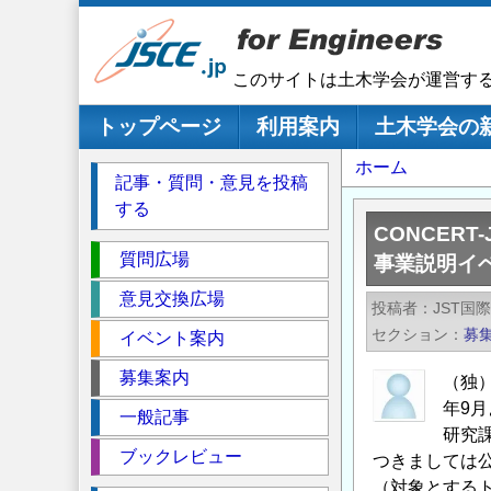
メ
イ
ン
このサイトは土木学会が運営す
コ
ン
メインナビゲーション
トップページ
利用案内
土木学会の
テ
パ
ホーム
ン
記事・質問・意見を投稿
ツ
ン
する
に
く
CONCERT-
移
セ
ず
質問広場
事業説明イ
動
ク
意見交換広場
投稿者
JST国
シ
セクション
募
イベント案内
ョ
ン
募集案内
（独）
年9月より
一般記事
研究
ブックレビュー
つきましては公募
（対象とする