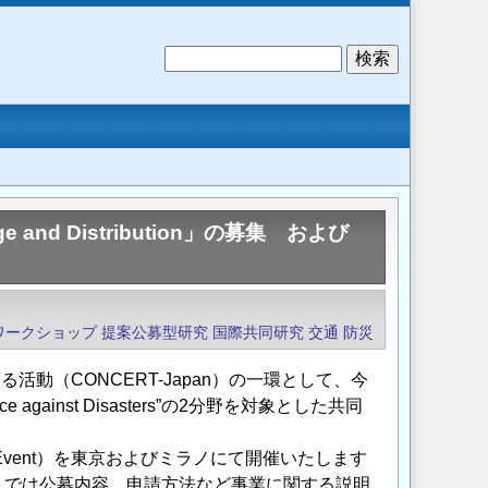
検
索
age and Distribution」の募集 および
ワークショップ
提案公募型研究
国際共同研究
交通
防災
動（CONCERT-Japan）の一環として、今
silience against Disasters”の2分野を対象とした共同
ing Event）を東京およびミラノにて開催いたします
トでは公募内容、申請方法など事業に関する説明