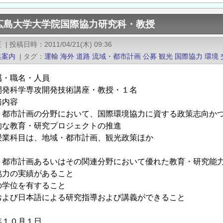
広島大学大学院国際協力研究科・教授
正
|
投稿日時
2011/04/21(木) 09:36
集案内
|
タグ
運輸
海外
道路
流域・都市計画
公募
観光
国際協力
環境
属・職名・人員
科学専攻開発技術講座・教授・１名
務内容
市計画の分野において、国際環境協力に資する政策志向かつ
教育・研究プロジェクトの推進
科目は、地域・都市計画、観光政策ほか
市計画あるいはその関連分野において優れた教育・研究能力
」
力の実績があること
学位を有すること
び日本語による研究指導および講義ができること
１０月１日