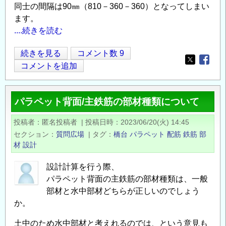
同士の間隔は90㎜（810－360－360）となってしまい
ます。
....続きを読む
【配
続きを見る
コメント数 9
Opens in
Opens
筋】
コメントを追加
継
手
パラペット背面/主鉄筋の部材種類について
同
士
投稿者
匿名投稿者
|
投稿日時
2023/06/20(火) 14:45
の
セクション
質問広場
|
タグ
橋台
パラペット
配筋
鉄筋
部
間
材
設計
隔
に
設計計算を行う際、
パラペット背面の主鉄筋の部材種類は、一般
つ
部材と水中部材どちらが正しいのでしょう
い
か。
て
の
土中のため水中部材と考えれるのでは、という意見も