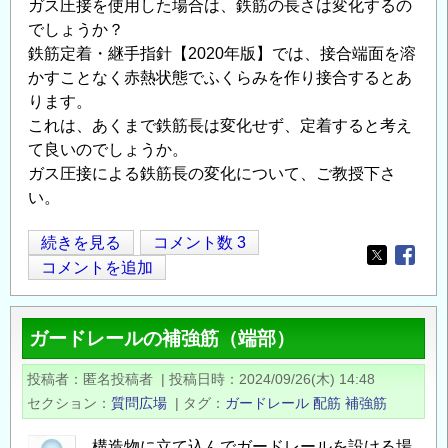
ガス圧接を使用した場合は、鉄筋の長さは変化するの
でしょうか？
鉄筋定着・継手指針【2020年版】では、接合端面を溶
かすことなく赤熱状態でふくらみを作り接合するとあ
ります。
これは、あくまで鉄筋長は変化せず、定着すると考え
て良いのでしょうか。
ガス圧接による鉄筋長の変化について、ご教授下さ
い。
鉄
続きを見る
コメント数 3
Opens in
Opens
筋
コメントを追加
の
ガ
ガードレールの補強筋（端部）
ス
圧
投稿者
匿名投稿者
|
投稿日時
2024/09/26(木) 14:48
接
セクション
質問広場
|
タグ
ガードレール
配筋
補強筋
継
手
構造物に立て込んでガードレールを設ける場