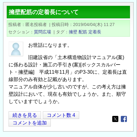
グ
擁壁配筋の定着長について
補
強
投稿者
匿名投稿者
|
投稿日時
2019/04/04(木) 11:27
筋
セクション
質問広場
|
タグ
擁壁
配筋
定着長
に
つ
お世話になります。
い
旧建設省の「土木構造物設計マニュアル(案)
て
に係わる設計・施工の手引き(案)[ボックスカルバー
の
ト・擁壁編] 平成11年11月」のP3-30に、定着長は直
線部分のみ有効と記載があります。
マニュアル自体が少し古いのですが、この考え方は擁
壁設計において、現在も有効でしょうか。また、順守
していますでしょうか。
擁
続きを見る
コメント数 4
Opens in
Opens
壁
コメントを追加
配