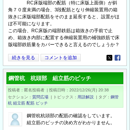
RC床版端部の配筋（特に床版上面側）が斜
筋
角７０度未満の場合、3段配筋となり伸縮装置用の箱
の
抜きに床版端部配筋をそのまま延長すると、設置がほ
干
ぼ不可能になります。
渉
この場合、RC床版の端部鉄筋は箱抜きの手前で止
の
め、箱抜き内部に配置する伸縮装置用の補強鉄筋で床
版端部鉄筋量をカバーできると言えるのでしょうか？
伸
続きを見る
コメントを追加
Opens in
Opens
縮
装
鋼管杭 杭頭部 組立筋のピッチ
置
の
投稿者
匿名投稿者
|
投稿日時
2022/12/26(月) 20:38
箱
セクション
質問広場
|
トピックス
用語解説
|
タグ
鋼管
抜
杭
組立筋
配筋
ピッチ
と
床
鋼管杭杭頭部の配筋の確認をしています。
組立筋のピッチの決め方がわかりません。
版