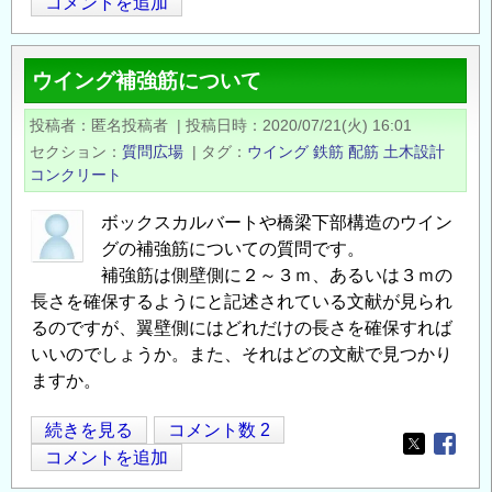
Opens in
Opens
筋
コメントを追加
要
領
ウイング補強筋について
図，
配
投稿者
匿名投稿者
|
投稿日時
2020/07/21(火) 16:01
筋
セクション
質問広場
|
タグ
ウイング
鉄筋
配筋
土木設計
図
コンクリート
の
ボックスカルバートや橋梁下部構造のウイン
グの補強筋についての質問です。
補強筋は側壁側に２～３ｍ、あるいは３ｍの
長さを確保するようにと記述されている文献が見られ
るのですが、翼壁側にはどれだけの長さを確保すれば
いいのでしょうか。また、それはどの文献で見つかり
ますか。
ウ
続きを見る
コメント数 2
Opens in
Opens
イ
コメントを追加
ン