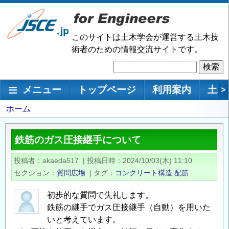
メ
イ
ン
このサイトは土木学会が運営する土木技
コ
術者のための情報交流サイトです。
ン
検
テ
索
ン
メインナビゲーション
メニュー
トップページ
利用案内
土木
>
ツ
に
パ
ホーム
移
ン
動
く
鉄筋のガス圧接継手について
ず
投稿者
akaeda517
|
投稿日時
2024/10/03(木) 11:10
セクション
質問広場
|
タグ
コンクリート構造
配筋
初歩的な質問で失礼します。
鉄筋の継手でガス圧接継手（自動）を用いた
いと考えています。