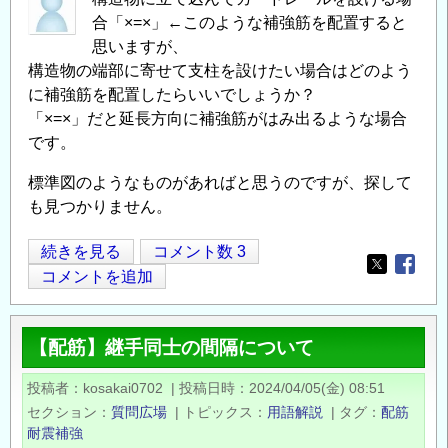
に
合「×=×」←このような補強筋を配置すると
つ
思いますが、
い
構造物の端部に寄せて支柱を設けたい場合はどのよう
に補強筋を配置したらいいでしょうか？
て
「×=×」だと延長方向に補強筋がはみ出るような場合
の
です。
標準図のようなものがあればと思うのですが、探して
も見つかりません。
ガ
続きを見る
コメント数 3
Opens in
Opens
ー
コメントを追加
ド
レ
【配筋】継手同士の間隔について
ー
ル
投稿者
kosakai0702
|
投稿日時
2024/04/05(金) 08:51
の
セクション
質問広場
|
トピックス
用語解説
|
タグ
配筋
補
耐震補強