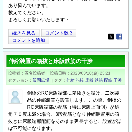
あり悩んでいます。
教えてください。
よろしくお願いいたします・
パ
続きを見る
コメント数 3
Opens in
Opens
ラ
コメントを追加
ペ
ッ
伸縮装置の箱抜と床版鉄筋の干渉
ト
背
投稿者
匿名投稿者
|
投稿日時
2023/03/10(金) 23:21
面/
セクション
質問広場
|
タグ
伸縮
箱抜
床板
鉄筋
配筋
干渉
主
鉄
鋼橋のRC床版端部に箱抜きを設け、二次製
筋
品の伸縮装置を設置します。この際、鋼橋の
の
RC床版端部の配筋（特に床版上面側）が斜
部
角７０度未満の場合、3段配筋となり伸縮装置用の箱
抜きに床版端部配筋をそのまま延長すると、設置がほ
材
ぼ不可能になります。
種