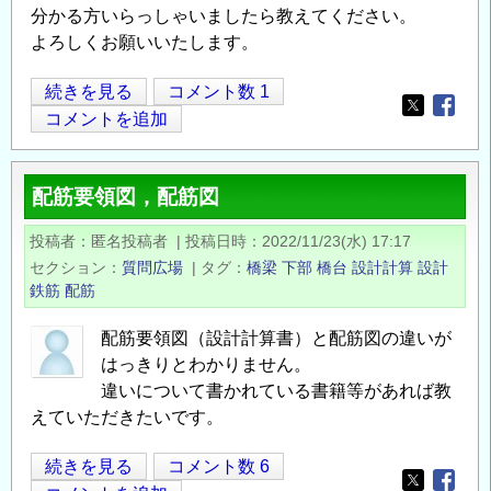
鉄
分かる方いらっしゃいましたら教えてください。
筋
よろしくお願いいたします。
の
干
鋼
続きを見る
コメント数 1
渉
Opens in
Opens
管
コメントを追加
の
杭
杭
配筋要領図，配筋図
頭
部
投稿者
匿名投稿者
|
投稿日時
2022/11/23(水) 17:17
組
セクション
質問広場
|
タグ
橋梁
下部
橋台
設計計算
設計
立
鉄筋
配筋
筋
の
配筋要領図（設計計算書）と配筋図の違いが
はっきりとわかりません。
ピ
違いについて書かれている書籍等があれば教
ッ
えていただきたいです。
チ
の
配
続きを見る
コメント数 6