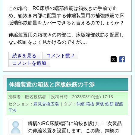
類
この場合、RC床版の端部鉄筋は箱抜きの手前で止
に
め、箱抜き内部に配置する伸縮装置用の補強鉄筋で床
つ
版端部鉄筋量をカバーできると言えるのでしょうか？
い
て
伸縮装置用の箱抜きの内部に、床版端部鉄筋を配置し
の
ない図面をよく見かけるのですが…。
伸
続きを見る
コメント数 2
Opens in
Opens
縮
コメントを追加
装
置
伸縮装置の箱抜と床版鉄筋の干渉
の
箱
投稿者
匿名投稿者
|
投稿日時
2023/03/10(金) 17:15
抜
セクション
意見交換広場
|
タグ
伸縮
箱抜
床板
鉄筋
配筋
と
干渉
床
版
鋼橋のRC床版端部に箱抜き設け、二次製品
の伸縮装置を設置します。この際、鋼橋の
鉄