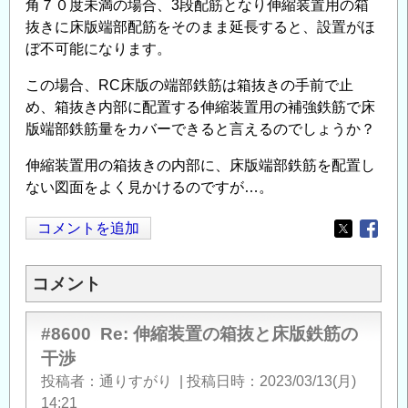
角７０度未満の場合、3段配筋となり伸縮装置用の箱
抜きに床版端部配筋をそのまま延長すると、設置がほ
ぼ不可能になります。
この場合、RC床版の端部鉄筋は箱抜きの手前で止
め、箱抜き内部に配置する伸縮装置用の補強鉄筋で床
版端部鉄筋量をカバーできると言えるのでしょうか？
伸縮装置用の箱抜きの内部に、床版端部鉄筋を配置し
ない図面をよく見かけるのですが…。
コメントを追加
Opens in
Opens
コメント
#8600
Re: 伸縮装置の箱抜と床版鉄筋の
干渉
投稿者
通りすがり
|
投稿日時
2023/03/13(月)
14:21