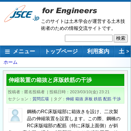
メ
イ
ン
このサイトは土木学会が運営する土木技
コ
術者のための情報交流サイトです。
ン
検
テ
索
ン
メインナビゲーション
メニュー
トップページ
利用案内
土木
>
ツ
に
パ
ホーム
移
ン
動
く
伸縮装置の箱抜と床版鉄筋の干渉
ず
投稿者
匿名投稿者
|
投稿日時
2023/03/10(金) 23:21
セクション
質問広場
|
タグ
伸縮
箱抜
床板
鉄筋
配筋
干渉
鋼橋のRC床版端部に箱抜きを設け、二次製
品の伸縮装置を設置します。この際、鋼橋の
RC床版端部の配筋（特に床版上面側）が斜