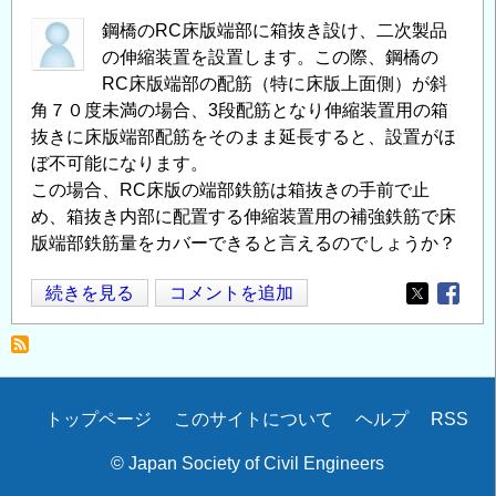
床
版
鋼橋のRC床版端部に箱抜き設け、二次製品
の伸縮装置を設置します。この際、鋼橋の
鉄
RC床版端部の配筋（特に床版上面側）が斜
筋
角７０度未満の場合、3段配筋となり伸縮装置用の箱
の
抜きに床版端部配筋をそのまま延長すると、設置がほ
干
ぼ不可能になります。
渉
この場合、RC床版の端部鉄筋は箱抜きの手前で止
の
め、箱抜き内部に配置する伸縮装置用の補強鉄筋で床
版端部鉄筋量をカバーできると言えるのでしょうか？
伸
続きを見る
コメントを追加
Opens in
Opens
縮
装
置
の
Secondary
トップページ
このサイトについて
ヘルプ
RSS
箱
menu
抜
© Japan Society of Civil Engineers
と