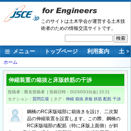
メ
イ
ン
このサイトは土木学会が運営する土木技
コ
術者のための情報交流サイトです。
ン
検
テ
索
ン
メインナビゲーション
メニュー
トップページ
利用案内
土木
>
ツ
に
パ
ホーム
移
ン
動
く
伸縮装置の箱抜と床版鉄筋の干渉
ず
投稿者
匿名投稿者
|
投稿日時
2023/03/10(金) 23:21
セクション
質問広場
|
タグ
伸縮
箱抜
床板
鉄筋
配筋
干渉
鋼橋のRC床版端部に箱抜きを設け、二次製
品の伸縮装置を設置します。この際、鋼橋の
RC床版端部の配筋（特に床版上面側）が斜