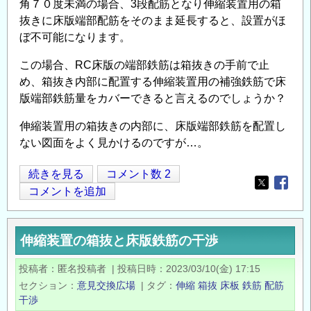
角７０度未満の場合、3段配筋となり伸縮装置用の箱
抜きに床版端部配筋をそのまま延長すると、設置がほ
ぼ不可能になります。
この場合、RC床版の端部鉄筋は箱抜きの手前で止
め、箱抜き内部に配置する伸縮装置用の補強鉄筋で床
版端部鉄筋量をカバーできると言えるのでしょうか？
伸縮装置用の箱抜きの内部に、床版端部鉄筋を配置し
ない図面をよく見かけるのですが…。
伸
続きを見る
コメント数 2
Opens in
Opens
縮
コメントを追加
装
置
伸縮装置の箱抜と床版鉄筋の干渉
の
箱
投稿者
匿名投稿者
|
投稿日時
2023/03/10(金) 17:15
抜
セクション
意見交換広場
|
タグ
伸縮
箱抜
床板
鉄筋
配筋
と
干渉