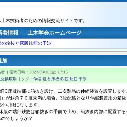
る土木技術者のための情報交流サイトです。
新着情報
土木学会ホームページ
置の箱抜と床版鉄筋の干渉
追加
稿者
|
投稿日時
2023/03/10(金) 17:15
見交換広場
|
タグ
伸縮
箱抜
床板
鉄筋
配筋
干渉
のRC床版端部に箱抜き設け、二次製品の伸縮装置を設置します
側）が斜角７０度未満の場合、3段配筋となり伸縮装置用の箱抜
ぼ不可能になります。
C床版の端部鉄筋は箱抜きの手前で止め、箱抜き内部に配置する
るのでしょうか？