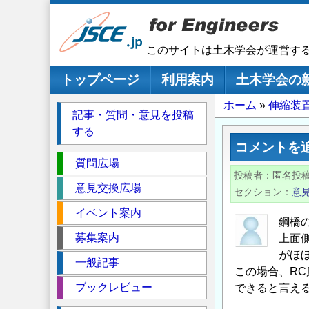
メ
イ
ン
このサイトは土木学会が運営す
コ
ン
メインナビゲーション
トップページ
利用案内
土木学会の
テ
パ
ホーム
伸縮装
ン
記事・質問・意見を投稿
ツ
ン
する
に
く
コメントを
移
セ
ず
質問広場
動
投稿者
匿名投
ク
意見交換広場
セクション
意
シ
イベント案内
ョ
鋼橋
ン
募集案内
上面
がほ
一般記事
この場合、R
ブックレビュー
できると言え