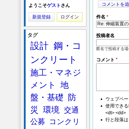
コメントを
ようこそ
ゲスト
さん
新規登録
ログイン
件名
タグ
投稿者名
設計
鋼・コ
匿名で投稿する場
ンクリート
コメント
施工・マネジ
メント
地
盤・基礎
防
ウェブペー
使用できるHTMLタ
災
環境
交通
<dt> <dd>
行と段落は
公募
コンクリ