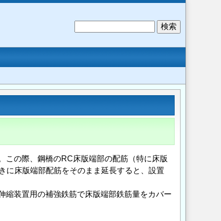
検
索
。この際、鋼橋のRC床版端部の配筋（特に床版
きに床版端部配筋をそのまま延長すると、設置
伸縮装置用の補強鉄筋で床版端部鉄筋量をカバー