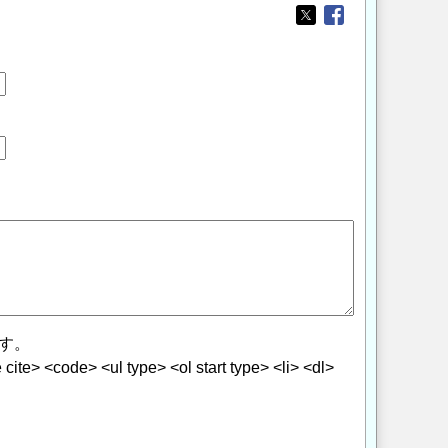
Opens in a new wi
Opens in a new
す。
> <code> <ul type> <ol start type> <li> <dl>