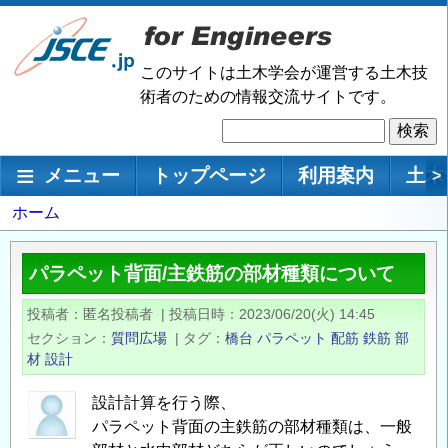
メ
イ
ン
このサイトは土木学会が運営する土木技
コ
術者のための情報交流サイトです。
ン
検
テ
索
ン
メインナビゲーション
メニュー
トップページ
利用案内
土木
>
ツ
に
パ
ホーム
移
ン
動
く
パラペット背面/主鉄筋の部材種類について
ず
投稿者
匿名投稿者
|
投稿日時
2023/06/20(火) 14:45
セクション
質問広場
|
タグ
橋台
パラペット
配筋
鉄筋
部
材
設計
設計計算を行う際、
パラペット背面の主鉄筋の部材種類は、一般