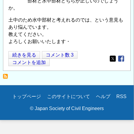
部材と水中部材どちらが正しいのでしょう
か。
土中のため水中部材と考えれるのでは、という意見も
あり悩んでいます。
教えてください。
よろしくお願いいたします・
パ
続きを見る
コメント数 3
Opens in
Opens
ラ
コメントを追加
ペ
ッ
ト
背
Secondary
トップページ
このサイトについて
ヘルプ
RSS
面/
menu
主
© Japan Society of Civil Engineers
鉄
筋
の