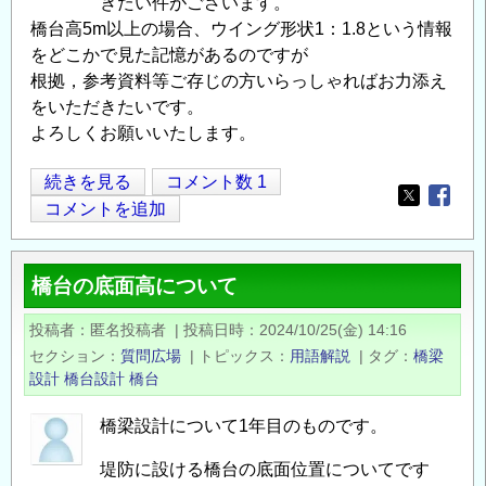
きたい件がございます。
橋台高5m以上の場合、ウイング形状1：1.8という情報
をどこかで見た記憶があるのですが
根拠，参考資料等ご存じの方いらっしゃればお力添え
をいただきたいです。
よろしくお願いいたします。
逆
続きを見る
コメント数 1
Opens in
Opens
T
コメントを追加
式
橋
橋台の底面高について
台
の
投稿者
匿名投稿者
|
投稿日時
2024/10/25(金) 14:16
ウ
セクション
質問広場
|
トピックス
用語解説
|
タグ
橋梁
イ
設計
橋台設計
橋台
ン
グ
橋梁設計について1年目のものです。
の
堤防に設ける橋台の底面位置についてです