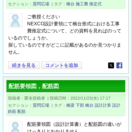
面/
セクション
質問広場
|
タグ
橋台
施工費
推定式
主
鉄
ご教授ください
筋
NEXCO設計要領にて橋台形式における工事
の
費推定式について、どの資料を見ればのって
部
いるのでしょうか。
探しているのですがどこに記載があるのか見つかりま
材
せん。
種
類
橋
続きを見る
コメントを追加
に
Opens in
Opens
台
つ
工
い
配筋要領図，配筋図
事
て
費
の
投稿者
匿名投稿者
|
投稿日時
2022/11/23(水) 17:17
推
セクション
質問広場
|
タグ
橋梁
下部
橋台
設計計算
設計
定
鉄筋
配筋
式
の
配筋要領図（設計計算書）と配筋図の違いが
はっきりとわかりません。