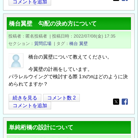
Opens in
Opens
壁
コメントを追加
背
面
橋台翼壁 勾配の決め方について
shutekkin
最
投稿者
匿名投稿者
|
投稿日時
2022/07/08(金) 17:35
小
セクション
質問広場
|
タグ
橋台
翼壁
鉄
筋
橋台の翼壁について教えてください。
量
今翼壁の計画をしています。
に
パラレルウイングで検討する際 1:nのnはどのように決
つ
められてますか？
い
て
橋
続きを見る
コメント数 2
の
Opens in
Opens
台
コメントを追加
翼
壁
単純桁橋の設計について
勾
配