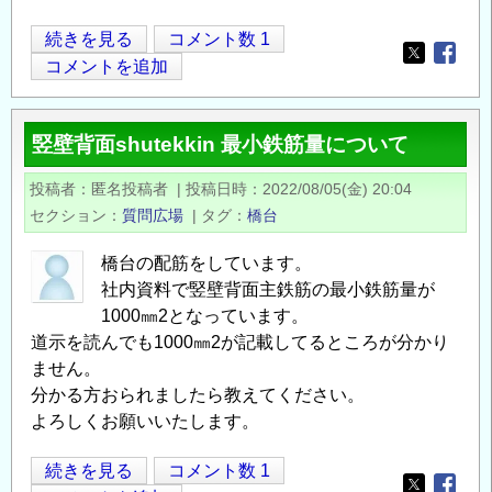
斜
続きを見る
コメント数 1
Opens in
Opens
面
コメントを追加
上
の
竪壁背面shutekkin 最小鉄筋量について
橋
台
投稿者
匿名投稿者
|
投稿日時
2022/08/05(金) 20:04
底
セクション
質問広場
|
タグ
橋台
版
位
橋台の配筋をしています。
置
社内資料で竪壁背面主鉄筋の最小鉄筋量が
に
1000㎜2となっています。
つ
道示を読んでも1000㎜2が記載してるところが分かり
ません。
い
分かる方おられましたら教えてください。
て
よろしくお願いいたします。
の
竪
続きを見る
コメント数 1