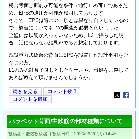
橋台背面は掘削が可能な条件（通行止め可）であるた
め、EPSの適用が可能か検討しております。
そこで、EPSは通常の土砂とは異なり自立しているの
で、橋台についてもL2の照査が必要と伺いました。
竪壁には鉄筋が入っていないため、L2で揺らした場
合、話にならない結果がでると想定しております。
既設重力式橋台の背面にEPSを設置した設計事例をご
存じの方、
L1のみの計算で良しとしたケースや、根拠をご存じで
あれば教えて頂けませんでしょうか。
既
続きを見る
コメント数 2
Opens in
Opens
設
コメントを追加
橋
台
パラペット背面/主鉄筋の部材種類について
背
面
投稿者
匿名投稿者
|
投稿日時
2023/06/20(火) 14:45
ア