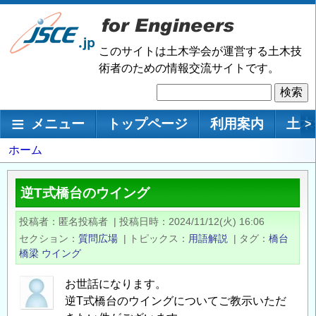
メ
イ
ン
このサイトは土木学会が運営する土木技
コ
術者のための情報交流サイトです。
ン
検
テ
索
ン
メインナビゲーション
メニュー
トップページ
利用案内
土木
>
ツ
に
パ
ホーム
移
ン
動
く
逆T式橋台のウイング
ず
投稿者
匿名投稿者
|
投稿日時
2024/11/12(火) 16:06
セクション
質問広場
|
トピックス
用語解説
|
タグ
橋台
橋梁
ウイング
お世話になります。
逆T式橋台のウイングについてご教示いただ