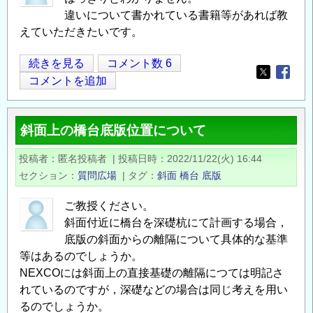
違いについて書かれている書籍等があれば教
えていただきたいです。
配
続きを見る
コメント数 6
Opens in
Opens
筋
コメントを追加
要
領
斜面上の橋台底版位置について
図，
配
投稿者
匿名投稿者
|
投稿日時
2022/11/22(火) 16:44
筋
セクション
質問広場
|
タグ
斜面
橋台
底版
図
の
ご教授ください。
斜面付近に橋台を深礎杭にて計画する場合，
底版の斜面からの離隔について具体的な基準
等はあるのでしょうか。
NEXCOには斜面上の直接基礎の離隔につては明記さ
れているのですが，深礎などの場合は同じ考えを用い
るのでしょうか。