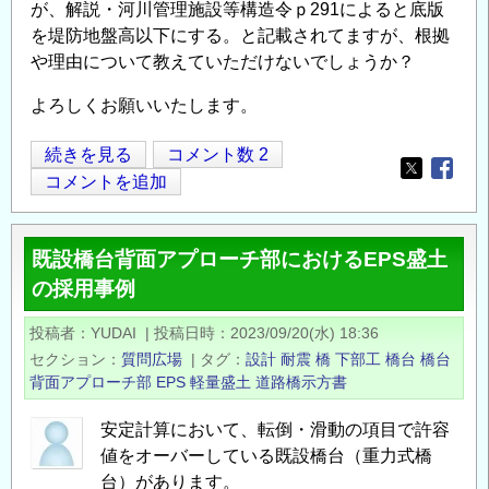
が、解説・河川管理施設等構造令ｐ291によると底版
を堤防地盤高以下にする。と記載されてますが、根拠
や理由について教えていただけないでしょうか？
よろしくお願いいたします。
橋
続きを見る
コメント数 2
Opens in
Opens
台
コメントを追加
の
底
既設橋台背面アプローチ部におけるEPS盛土
面
の採用事例
高
に
投稿者
YUDAI
|
投稿日時
2023/09/20(水) 18:36
つ
セクション
質問広場
|
タグ
設計
耐震
橋
下部工
橋台
橋台
い
背面アプローチ部
EPS
軽量盛土
道路橋示方書
て
の
安定計算において、転倒・滑動の項目で許容
値をオーバーしている既設橋台（重力式橋
台）があります。