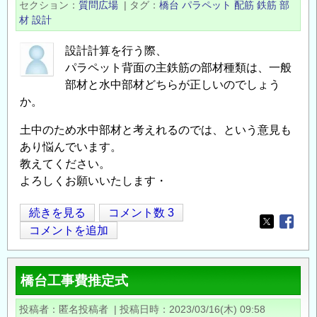
セクション
質問広場
|
タグ
橋台
パラペット
配筋
鉄筋
部
プ
材
設計
ロ
ー
設計計算を行う際、
パラペット背面の主鉄筋の部材種類は、一般
チ
部材と水中部材どちらが正しいのでしょう
部
か。
に
お
土中のため水中部材と考えれるのでは、という意見も
け
あり悩んでいます。
る
教えてください。
EPS
よろしくお願いいたします・
盛
土
パ
続きを見る
コメント数 3
の
Opens in
Opens
ラ
コメントを追加
採
ペ
用
ッ
橋台工事費推定式
事
ト
例
背
投稿者
匿名投稿者
|
投稿日時
2023/03/16(木) 09:58
の