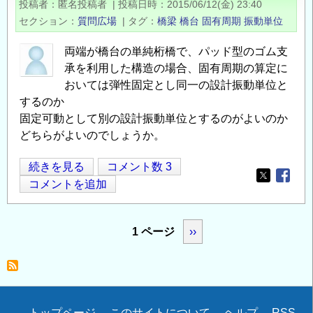
投稿者
匿名投稿者
|
投稿日時
2015/06/12(金) 23:40
の
セクション
質問広場
|
タグ
橋梁
橋台
固有周期
振動単位
決
め
両端が橋台の単純桁橋で、パッド型のゴム支
方
承を利用した構造の場合、固有周期の算定に
に
おいては弾性固定とし同一の設計振動単位と
つ
するのか
固定可動として別の設計振動単位とするのがよいのか
い
どちらがよいのでしょうか。
て
の
単
続きを見る
コメント数 3
Opens in
Opens
純
コメントを追加
桁
橋
ペ
1 ページ
次
››
の
ー
設
ジ
ペ
計
送
ー
に
り
つ
トップページ
このサイトについて
ヘルプ
RSS