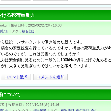
おける死荷重反力
boku
|
投稿日時
2025/02/27(木) 16:03
問広場
|
タグ
橋台設計
から建設コンサルタントで働き始めた新人です。
橋台の安定照査を行っているのですが、橋台の死荷重反力が49.
ているのですが、これは妥当なのでしょうか？
力は安全側に見るために一般的に100kNの切り上げで丸めるという
すがに大きく見過ぎなのではないかと考えています。
コメント数 9
コメントを追加
高について
稿者
|
投稿日時
2024/10/25(金) 14:16
問広場
|
トピックス
用語解説
|
タグ
橋梁設計
橋台設計
橋台