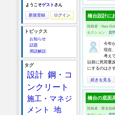
動
ようこそ
ゲスト
さん
支
新規登録
ログイン
橋台設計に
承
の
投稿者
Nao-Do
場
トピックス
セクション
質
合
お知らせ
の
今年
話題
静
現在、
用語解説
摩
考え
擦
以前に死荷重反
タグ
にするのはさ
係
設計
鋼・コ
数
橋
続きを見る
に
ンクリート
台
つ
設
い
施工・マネジ
橋台の底面
計
て
に
の
メント
地
投稿者
匿名投
お
セクション
質