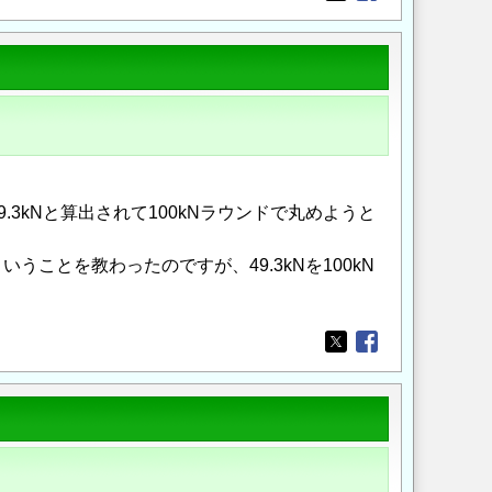
Opens in a new wi
Opens in a new
3kNと算出されて100kNラウンドで丸めようと
ことを教わったのですが、49.3kNを100kN
Opens in a new wi
Opens in a new