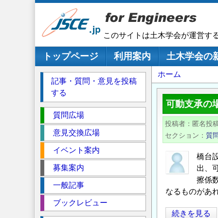
メ
イ
ン
このサイトは土木学会が運営す
コ
ン
メインナビゲーション
トップページ
利用案内
土木学会の
テ
パ
ホーム
ン
記事・質問・意見を投稿
ツ
ン
する
に
く
可動支承の
移
セ
ず
質問広場
動
投稿者
匿名投
ク
意見交換広場
セクション
質
シ
イベント案内
ョ
橋台
ン
募集案内
出、
擦係数
一般記事
なるものがあ
ブックレビュー
可
続きを見る