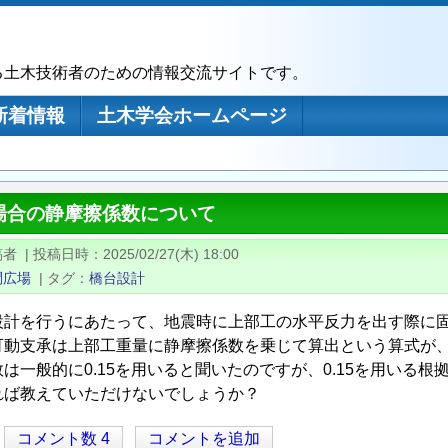
る土木技術者のための情報交流サイトです。
新着情報
土木学会ホームページ
場合の静摩擦係数について
稿者
|
投稿日時
2025/02/27(木) 18:00
問広場
|
タグ
橋台設計
設計を行うにあたって、地震時に上部工の水平反力を出す際に
可動支承は上部工重量に静摩擦係数を乗じて算出という算式が
は一般的に0.15を用いると聞いたのですが、0.15を用いる
れば教えていただけないでしょうか？
コメント数 4
コメントを追加