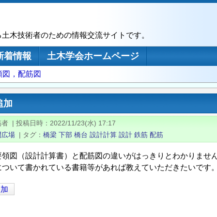
る土木技術者のための情報交流サイトです。
新着情報
土木学会ホームページ
領図，配筋図
追加
稿者
|
投稿日時
2022/11/23(水) 17:17
問広場
|
タグ
橋梁
下部
橋台
設計計算
設計
鉄筋
配筋
要領図（設計計算書）と配筋図の違いがはっきりとわかりませ
について書かれている書籍等があれば教えていただきたいです
追加