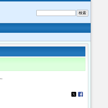
検
索
ん。
。
Opens in a new wi
Opens in a new