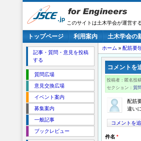
メ
イ
ン
このサイトは土木学会が運営す
コ
ン
メインナビゲーション
トップページ
利用案内
土木学会の
テ
パ
ホーム
配筋要
ン
記事・質問・意見を投稿
ツ
ン
する
に
く
コメントを
移
セ
ず
質問広場
動
投稿者
匿名投
ク
意見交換広場
セクション
質
シ
イベント案内
ョ
配筋
ン
募集案内
違い
一般記事
コメントを
ブックレビュー
件名