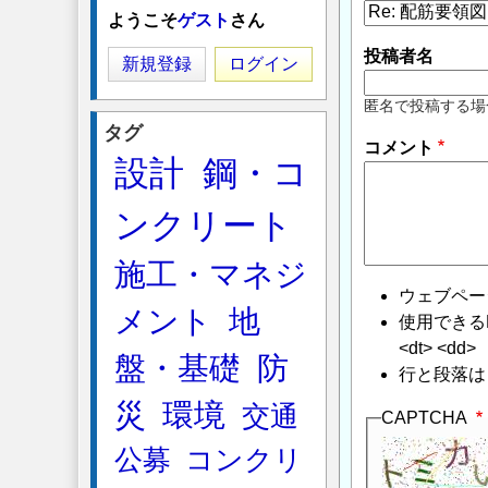
ようこそ
ゲスト
さん
投稿者名
新規登録
ログイン
匿名で投稿する場
タグ
コメント
設計
鋼・コ
ンクリート
施工・マネジ
ウェブペー
メント
地
使用できるHTMLタ
<dt> <dd>
盤・基礎
防
行と段落は
災
環境
交通
CAPTCHA
公募
コンクリ