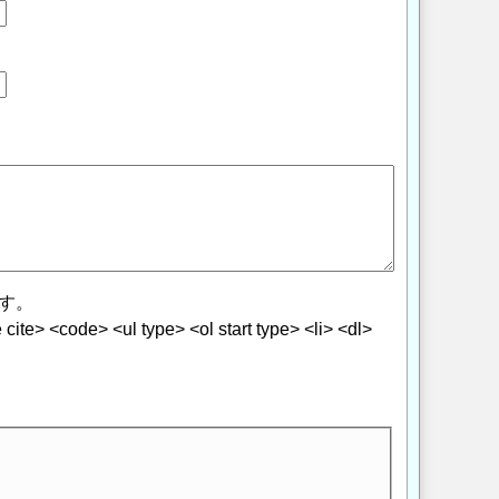
す。
> <code> <ul type> <ol start type> <li> <dl>