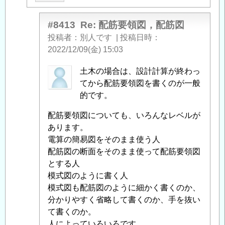
筋
要
#8413
Re: 配筋要領図，配筋図
領
投稿者
別人です
|
投稿日時
図，
2022/12/09(金) 15:03
配
匿
土木の場合は、設計計算が終わっ
筋
名
てから配筋要領図を書くのが一般
図
」
投
的です。
へ
稿
の
配筋要領図についても、いろんなレベルが
者
返
あります。
に
信
電算の簡易図をそのまま使う人
よ
配筋図の断面をそのまま使って配筋要領図
る
とする人
「
Re:
模式図のように書く人
配
模式図も配筋図のように細かく書くのか、
筋
分かりやすく省略して書くのか、手を抜い
要
て書くのか。
領
人によっていろいろです。