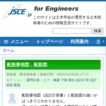
メ
イ
ン
このサイトは土木学会が運営する土木技
コ
術者のための情報交流サイトです。
ン
検
テ
索
ン
メインナビゲーション
メニュー
トップページ
利用案内
土木
>
ツ
に
パ
ホーム
移
ン
動
く
配筋要領図，配筋図
ず
投稿者
匿名投稿者
|
投稿日時
2022/11/23(水) 17:17
セクション
質問広場
|
タグ
橋梁
下部
橋台
設計計算
設計
鉄筋
配筋
配筋要領図（設計計算書）と配筋図の違いが
はっきりとわかりません。