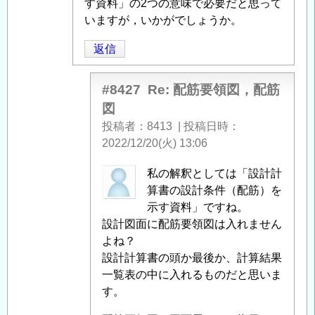
要
す資料」の2つの意味で必要だと思って
領
いますが，いかがでしょうか。
図，
返信
配
筋
図
」
#8427
Re: 配筋要領図，配筋
へ
図
の
投稿者
8413
|
投稿日時
返
2022/12/20(火) 13:06
信
匿
私の解釈としては「設計計
名
算書の設計条件（配筋）を
投
示す資料」ですね。
稿
設計図面に配筋要領図は入れません
者
よね？
に
設計計算書の頭か最後か、計算結果
よ
一覧表の中に入れるものだと思いま
る
す。
「
Re: