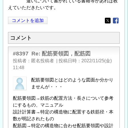
違いについて書かれている書籍等があれば教
えていただきたいです。
コメントを追加
Opens in
Opens
コメント
#8397
Re: 配筋要領図，配筋図
投稿者
匿名投稿者
|
投稿日時
2022/11/25(金)
11:48
配筋要領図とはどのような図面か分かり
ませんが・・・
配筋要領図→鉄筋の配置方法・長さについて参考
にするもの、マニュアル
設計計算書→特定の構造物に配置する鉄筋径・本
数が明記されたもの
配筋図→特定の構造物に合わせ配筋要領図や設計