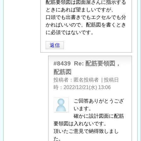
配筋要領図は図面屋さんに指示する
配
ときにあれば望ましいですが、
筋
口頭でも出書きでもエクセルでも分
要
かればいいので、配筋図を書くとき
領
に必須ではないです。
図，
配
返信
筋
図
」
#8439
Re: 配筋要領図，
へ
配筋図
の
投稿者
匿名投稿者
|
投稿日
返
時
2022/12/21(水) 13:06
信
匿
ご回答ありがとうござ
名
います。
投
確かに設計図面に配筋
稿
要領図は入れないです。
者
頂いたご意見で納得致しまし
に
た。