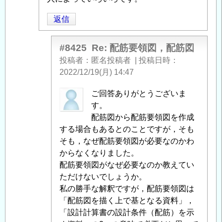
図，
配
返信
筋
図
」
#8425
Re: 配筋要領図，配筋図
へ
投稿者
匿名投稿者
|
投稿日時
の
2022/12/19(月) 14:47
返
信
匿
ご回答ありがとうございま
名
す。
投
配筋図から配筋要領図を作成
稿
する場合もあるとのことですが，そも
者
そも，なぜ配筋要領図が必要なのかわ
に
からなくなりました。
よ
配筋要領図がなぜ必要なのか教えてい
る
ただけないでしょうか。
「
私の勝手な解釈ですが，配筋要領図は
Re:
配
「配筋図を描く上で基となる資料」，
筋
「設計計算書の設計条件（配筋）を示