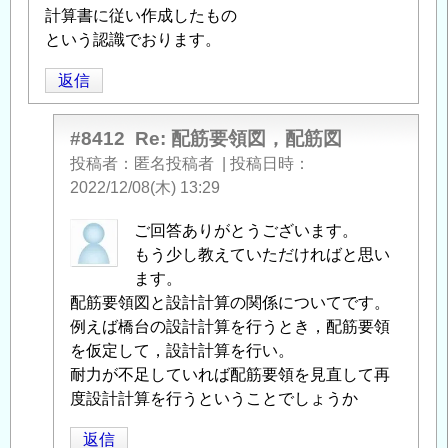
計算書に従い作成したもの
という認識でおります。
返信
#8412
Re: 配筋要領図，配筋図
投稿者
匿名投稿者
|
投稿日時
2022/12/08(木) 13:29
匿
ご回答ありがとうございます。
名
もう少し教えていただければと思い
投
ます。
稿
配筋要領図と設計計算の関係についてです。
者
例えば橋台の設計計算を行うとき，配筋要領
に
を仮定して，設計計算を行い。
よ
耐力が不足していれば配筋要領を見直して再
る
度設計計算を行うということでしょうか
「
Re:
返信
配