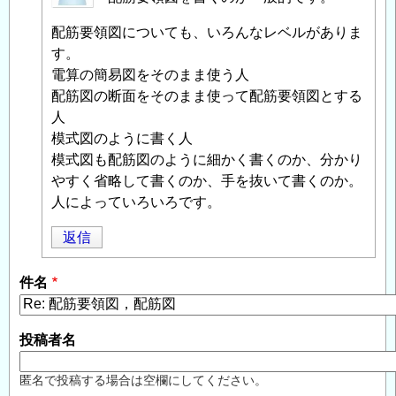
投
配筋要領図についても、いろんなレベルがありま
稿
す。
者
電算の簡易図をそのまま使う人
に
配筋図の断面をそのまま使って配筋要領図とする
よ
人
る
模式図のように書く人
「
Re:
模式図も配筋図のように細かく書くのか、分かり
配
やすく省略して書くのか、手を抜いて書くのか。
筋
人によっていろいろです。
要
領
返信
図，
配
件名
筋
図
」
へ
投稿者名
の
返
匿名で投稿する場合は空欄にしてください。