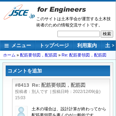
メ
イ
ン
このサイトは土木学会が運営する土木技
コ
術者のための情報交流サイトです。
ン
検
テ
索
ン
メインナビゲーション
メニュー
トップページ
利用案内
土木
>
ツ
に
パ
ホーム
配筋要領図，配筋図
Re: 配筋要領図，配筋図
移
ン
動
く
コメントを追加
ず
#8413
Re: 配筋要領図，配筋図
投稿者
別人です
|
投稿日時
2022/12/09(金)
15:03
匿
土木の場合は、設計計算が終わってから
名
配筋要領図を書くのが一般的です。