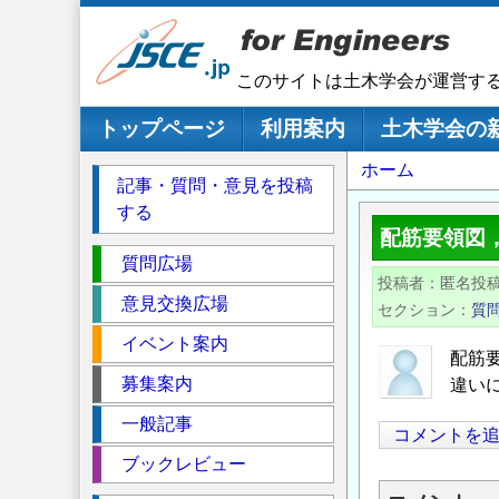
メ
イ
ン
このサイトは土木学会が運営す
コ
ン
メインナビゲーション
トップページ
利用案内
土木学会の
テ
パ
ホーム
ン
記事・質問・意見を投稿
ツ
ン
する
に
く
配筋要領図
移
セ
ず
質問広場
動
投稿者
匿名投
ク
意見交換広場
セクション
質
シ
イベント案内
ョ
配筋
ン
募集案内
違い
一般記事
コメントを
ブックレビュー