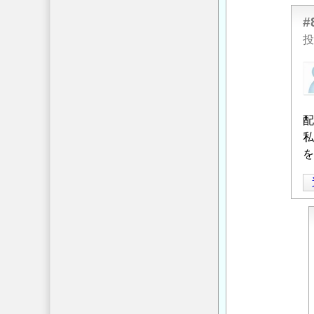
筋
#
要
投
領
図，
匿
配
名
筋
投
図
」
稿
配
へ
者
私
の
に
を
返
よ
信
る
「
配
筋
要
領
図
配