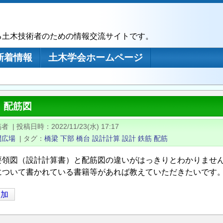
る土木技術者のための情報交流サイトです。
新着情報
土木学会ホームページ
，配筋図
稿者
|
投稿日時
2022/11/23(水) 17:17
問広場
|
タグ
橋梁
下部
橋台
設計計算
設計
鉄筋
配筋
要領図（設計計算書）と配筋図の違いがはっきりとわかりませ
について書かれている書籍等があれば教えていただきたいです
追加