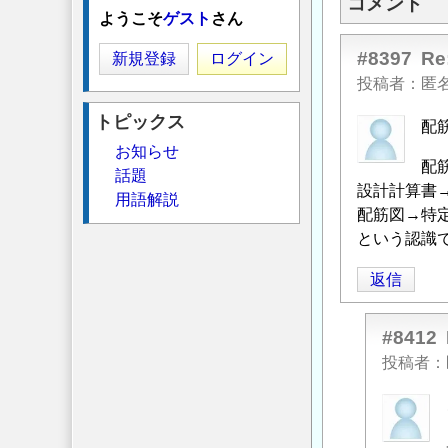
コメント
ようこそ
ゲスト
さん
#8397
R
新規登録
ログイン
投稿者
匿
トピックス
配
お知らせ
配
話題
設計計算書
用語解説
配筋図→特
という認識
返信
#8412
投稿者
匿
名