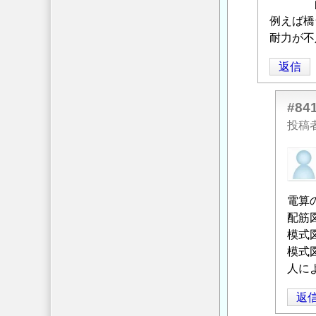
投
稿
例えば橋
者
耐力が不
に
返信
よ
る
「
Re:
#84
配
投稿
筋
匿
要
名
領
投
図，
電算
稿
配
配筋
者
筋
模式
に
図
」
模式
よ
へ
人に
る
の
「
Re:
返
返
配
信