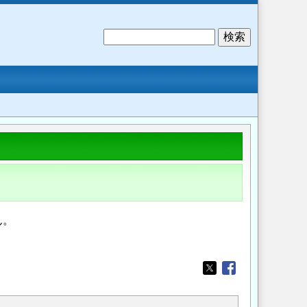
検
索
ん。
。
Opens in a new wi
Opens in a new