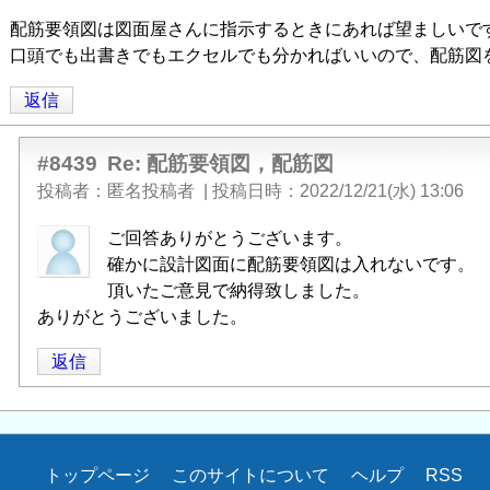
稿
配筋要領図は図面屋さんに指示するときにあれば望ましいで
者
」
口頭でも出書きでもエクセルでも分かればいいので、配筋図
に
よ
返信
る
「
Re:
#8439
Re: 配筋要領図，配筋図
配
投稿者
匿名投稿者
|
投稿日時
2022/12/21(水) 13:06
筋
要
匿
ご回答ありがとうございます。
領
名
確かに設計図面に配筋要領図は入れないです。
図，
投
頂いたご意見で納得致しました。
配
稿
ありがとうございました。
筋
者
図
」
返信
に
へ
よ
の
る
返
「
Re:
信
配
トップページ
このサイトについて
ヘルプ
RSS