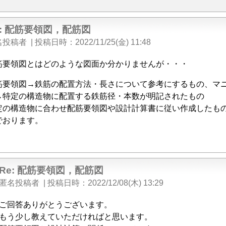
e: 配筋要領図，配筋図
名投稿者
|
投稿日時
2022/11/25(金) 11:48
筋要領図とはどのような図面か分かりませんが・・・
筋要領図→鉄筋の配置方法・長さについて参考にするもの、マ
→特定の構造物に配置する鉄筋径・本数が明記されたもの
定の構造物に合わせ配筋要領図や設計計算書に従い作成したも
でおります。
Re: 配筋要領図，配筋図
匿名投稿者
|
投稿日時
2022/12/08(木) 13:29
ご回答ありがとうございます。
もう少し教えていただければと思います。