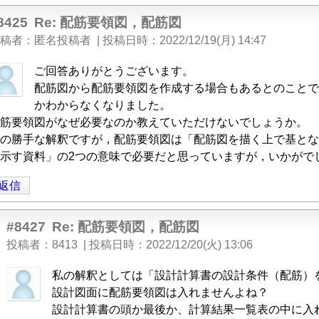
8425
Re: 配筋要領図，配筋図
稿者
匿名投稿者
|
投稿日時
2022/12/19(月) 14:47
ご回答ありがとうございます。
配筋図から配筋要領図を作成する場合もあるとのことで
かわからなくなりました。
筋要領図がなぜ必要なのか教えていただけないでしょうか。
の勝手な解釈ですが，配筋要領図は「配筋図を描く上で基とな
示す資料」の2つの意味で必要だと思っていますが，いかがで
返信
Re:
#8427
Re: 配筋要領図，配筋図
投稿者
8413
|
投稿日時
2022/12/20(火) 13:06
匿
私の解釈としては「設計計算書の設計条件（配筋）
名
設計図面に配筋要領図は入れませんよね？
，
投
設計計算書の頭か最後か、計算結果一覧表の中に入