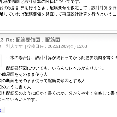
配筋要領図と設計計算の関係についてです。
台の設計計算を行うとき，配筋要領を仮定して，設計計算を行
足していれば配筋要領を見直して再度設計計算を行うというこ
13
Re: 配筋要領図，配筋図
者
別人です
|
投稿日時
2022/12/09(金) 15:03
土木の場合は、設計計算が終わってから配筋要領図を書く
配筋要領図についても、いろんなレベルがあります。
の簡易図をそのまま使う人
図の断面をそのまま使って配筋要領図とする人
図のように書く人
図も配筋図のように細かく書くのか、分かりやすく省略して書
よっていろいろです。
信