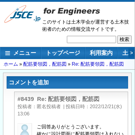
メ
イ
ン
このサイトは土木学会が運営する土木技
コ
術者のための情報交流サイトです。
ン
検
テ
索
ン
メインナビゲーション
メニュー
トップページ
利用案内
土木
>
ツ
に
パ
ホーム
配筋要領図，配筋図
Re: 配筋要領図，配筋図
移
ン
動
く
コメントを追加
ず
#8439
Re: 配筋要領図，配筋図
投稿者
匿名投稿者
|
投稿日時
2022/12/21(水)
13:06
匿
ご回答ありがとうございます。
名
確かに設計図面に配筋要領図は入れない