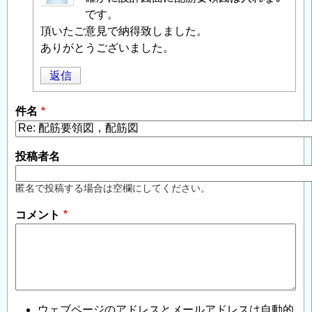
投
です。
稿
頂いたご意見で納得致しました。
者
ありがとうございました。
に
返信
よ
る
件名
「
Re:
配
筋
投稿者名
要
領
匿名で投稿する場合は空欄にしてください。
図，
コメント
配
筋
図
」
へ
の
返
ウェブページのアドレスとメールアドレスは自動的