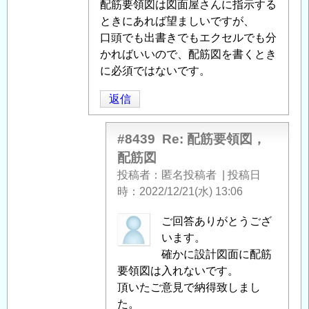
配筋要領図は図面屋さんに指示する
配
ときにあれば望ましいですが、
筋
口頭でも出書きでもエクセルでも分
要
かればいいので、配筋図を書くとき
領
に必須ではないです。
図，
配
返信
筋
図
」
#8439
Re: 配筋要領図，
へ
配筋図
の
投稿者
匿名投稿者
|
投稿日
返
時
2022/12/21(水) 13:06
信
匿
ご回答ありがとうござ
名
います。
投
確かに設計図面に配筋
稿
要領図は入れないです。
者
頂いたご意見で納得致しまし
に
た。