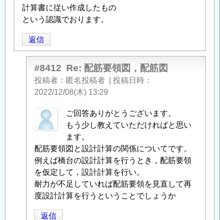
計算書に従い作成したもの
という認識でおります。
返信
#8412
Re: 配筋要領図，配筋図
投稿者
匿名投稿者
|
投稿日時
2022/12/08(木) 13:29
匿
ご回答ありがとうございます。
名
もう少し教えていただければと思い
投
ます。
稿
配筋要領図と設計計算の関係についてです。
者
例えば橋台の設計計算を行うとき，配筋要領
に
を仮定して，設計計算を行い。
よ
耐力が不足していれば配筋要領を見直して再
る
度設計計算を行うということでしょうか
「
Re:
返信
配