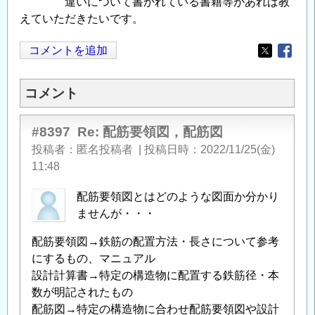
違いについて書かれている書籍等があれば教
えていただきたいです。
コメントを追加
Opens in
Opens
コメント
#8397
Re: 配筋要領図，配筋図
投稿者
匿名投稿者
|
投稿日時
2022/11/25(金)
11:48
配筋要領図とはどのような図面か分かり
ませんが・・・
配筋要領図→鉄筋の配置方法・長さについて参考
にするもの、マニュアル
設計計算書→特定の構造物に配置する鉄筋径・本
数が明記されたもの
配筋図→特定の構造物に合わせ配筋要領図や設計