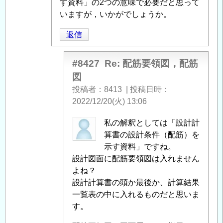
要
す資料」の2つの意味で必要だと思って
領
いますが，いかがでしょうか。
図，
返信
配
筋
図
」
#8427
Re: 配筋要領図，配筋
へ
図
の
投稿者
8413
|
投稿日時
返
2022/12/20(火) 13:06
信
匿
私の解釈としては「設計計
名
算書の設計条件（配筋）を
投
示す資料」ですね。
稿
設計図面に配筋要領図は入れません
者
よね？
に
設計計算書の頭か最後か、計算結果
よ
一覧表の中に入れるものだと思いま
る
す。
「
Re: