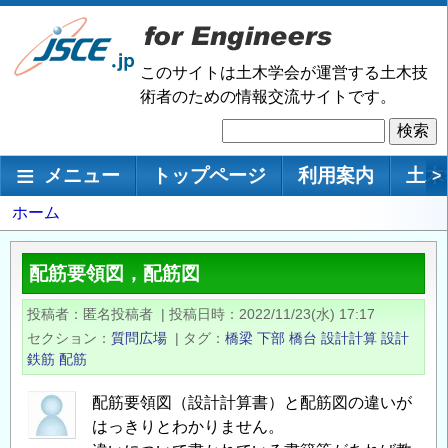
メ
イ
ン
このサイトは土木学会が運営する土木技
コ
術者のための情報交流サイトです。
ン
検
テ
索
ン
メインナビゲーション
メニュー
トップページ
利用案内
土木
>
ツ
に
パ
ホーム
移
ン
動
く
配筋要領図，配筋図
ず
投稿者
匿名投稿者
|
投稿日時
2022/11/23(水) 17:17
セクション
質問広場
|
タグ
橋梁
下部
橋台
設計計算
設計
鉄筋
配筋
配筋要領図（設計計算書）と配筋図の違いが
はっきりとわかりません。