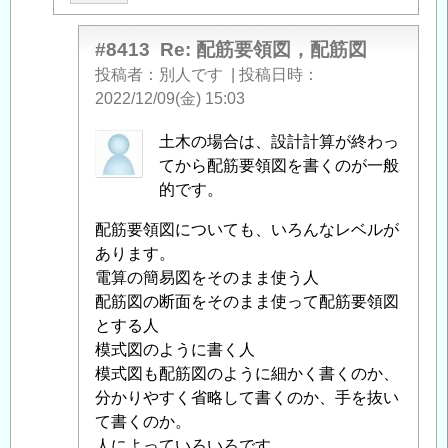
筋
要
#8413
Re: 配筋要領図，配筋図
領
投稿者
別人です
|
投稿日時
図，
2022/12/09(金) 15:03
配
匿
土木の場合は、設計計算が終わっ
筋
名
てから配筋要領図を書くのが一般
図
」
投
的です。
へ
稿
の
配筋要領図についても、いろんなレベルが
者
返
あります。
に
信
電算の簡易図をそのまま使う人
よ
配筋図の断面をそのまま使って配筋要領図
る
とする人
「
Re:
模式図のように書く人
配
模式図も配筋図のように細かく書くのか、
筋
分かりやすく省略して書くのか、手を抜い
要
て書くのか。
領
人によっていろいろです。