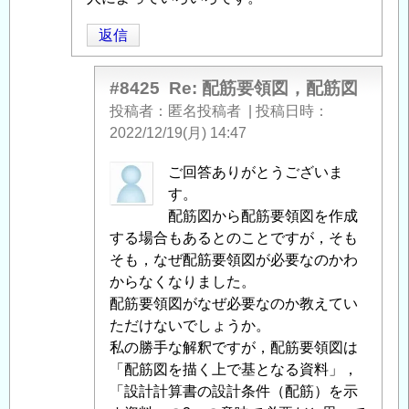
図，
配
返信
筋
図
」
#8425
Re: 配筋要領図，配筋図
へ
投稿者
匿名投稿者
|
投稿日時
の
2022/12/19(月) 14:47
返
信
匿
ご回答ありがとうございま
名
す。
投
配筋図から配筋要領図を作成
稿
する場合もあるとのことですが，そも
者
そも，なぜ配筋要領図が必要なのかわ
に
からなくなりました。
よ
配筋要領図がなぜ必要なのか教えてい
る
ただけないでしょうか。
「
私の勝手な解釈ですが，配筋要領図は
Re:
配
「配筋図を描く上で基となる資料」，
筋
「設計計算書の設計条件（配筋）を示