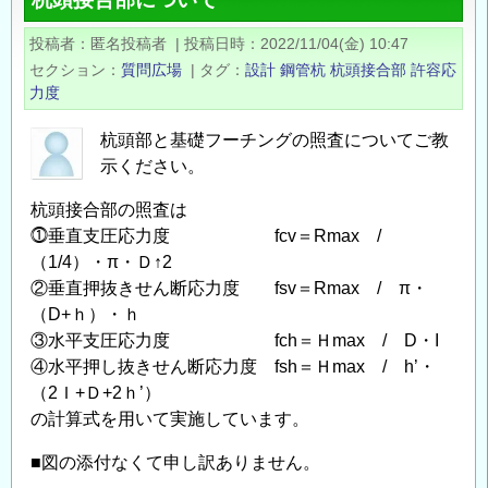
ー
付
投稿者
匿名投稿者
|
投稿日時
2022/11/04(金) 10:47
き
セクション
質問広場
|
タグ
設計
鋼管杭
杭頭接合部
許容応
山
力度
留
め
杭頭部と基礎フーチングの照査についてご教
示ください。
式
擁
杭頭接合部の照査は
壁
⓵垂直支圧応力度 fcv＝Rmax /
L2
（1/4）・π・Ｄ↑2
地
②垂直押抜きせん断応力度 fsv＝Rmax / π・
震
（D+ｈ）・ｈ
へ
③水平支圧応力度 fch＝Ｈmax / D・I
の
④水平押し抜きせん断応力度 fsh＝Ｈmax / h’・
対
（2Ｉ+Ｄ+2ｈ’）
応
の計算式を用いて実施しています。
実
■図の添付なくて申し訳ありません。
績