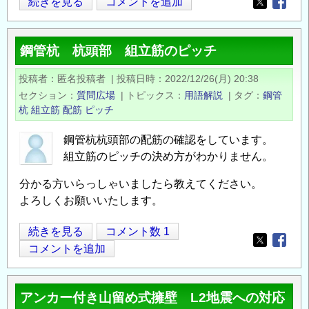
鋼
続きを見る
コメントを追加
Opens in
Opens
管
杭
鋼管杭 杭頭部 組立筋のピッチ
の
国
投稿者
匿名投稿者
|
投稿日時
2022/12/26(月) 20:38
内
セクション
質問広場
|
トピックス
用語解説
|
タグ
鋼管
メ
杭
組立筋
配筋
ピッチ
ー
カ
鋼管杭杭頭部の配筋の確認をしています。
組立筋のピッチの決め方がわかりません。
ー
の
分かる方いらっしゃいましたら教えてください。
よろしくお願いいたします。
鋼
続きを見る
コメント数 1
Opens in
Opens
管
コメントを追加
杭
杭
アンカー付き山留め式擁壁 L2地震への対応
頭