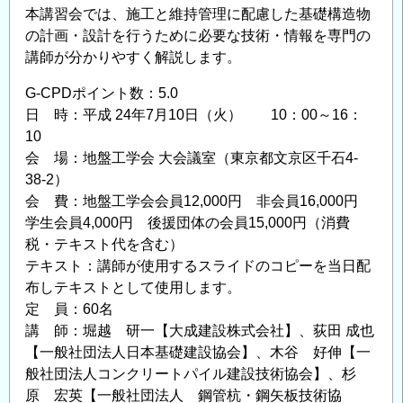
本講習会では、施工と維持管理に配慮した基礎構造物
催・
の計画・設計を行うために必要な技術・情報を専門の
ラ
講師が分かりやすく解説します。
イ
ブ
G-CPDポイント数：5.0
配
日 時：平成 24年7月10日（火） 10：00～16：
信）
10
の
会 場：地盤工学会 大会議室（東京都文京区千石4-
ご
38-2）
案
会 費：地盤工学会会員12,000円 非会員16,000円
内
学生会員4,000円 後援団体の会員15,000円（消費
の
税・テキスト代を含む）
テキスト：講師が使用するスライドのコピーを当日配
布しテキストとして使用します。
定 員：60名
講 師：堀越 研一【大成建設株式会社】、荻田 成也
【一般社団法人日本基礎建設協会】、木谷 好伸【一
般社団法人コンクリートパイル建設技術協会】、杉
原 宏英【一般社団法人 鋼管杭・鋼矢板技術協