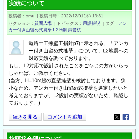
実績について
部
組
投稿者
omu
|
投稿日時
2022/12/01(木) 13:31
立
セクション
質問広場
|
トピックス
用語解説
|
タグ
アン
筋
カー付き山留め式擁壁
L2
H鋼
鋼管杭
の
ピ
道路土工擁壁工指針p7に示される、「アンカ
ッ
ー付き山留め式擁壁」について、L2地震への
チ
対応実績を調べております。
もし、L2対応で設計されたことをご存じの方がいらっ
の
しゃれば、ご教示ください。
(当方、H=10m超の直壁擁壁を検討しております。狭
小なため、アンカー付き山留め式擁壁を選定したいと
考えておりますが、L2設計の実績がないため、確認し
ております。)
ア
続きを見る
コメントを追加
Opens in
Opens
ン
カ
杭頭接合部について