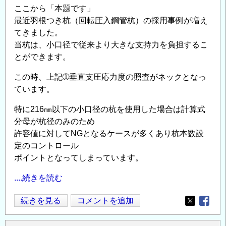
に
ここから「本題です」
つ
最近羽根つき杭（回転圧入鋼管杭）の採用事例が増え
い
てきました。
て
当杭は、小口径で従来より大きな支持力を負担するこ
の
とができます。
この時、上記➀垂直支圧応力度の照査がネックとなっ
ています。
特に216㎜以下の小口径の杭を使用した場合は計算式
分母が杭径のみのため
許容値に対してNGとなるケースが多くあり杭本数設
定のコントロール
ポイントとなってしまっています。
....続きを読む
杭
続きを見る
コメントを追加
Opens in
Opens
頭
接