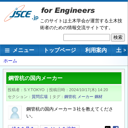
メ
イ
ン
このサイトは土木学会が運営する土木技
コ
術者のための情報交流サイトです。
ン
検
テ
索
ン
メインナビゲーション
メニュー
トップページ
利用案内
土木
>
ツ
に
パ
ホーム
移
ン
動
く
鋼管杭の国内メーカー
ず
投稿者
S.Y.TOKYO
|
投稿日時
2024/10/17(木) 14:20
セクション
質問広場
|
タグ
鋼管杭
メーカー
鋼材
鋼管杭の国内メーカー３社を教えてくださ
い。