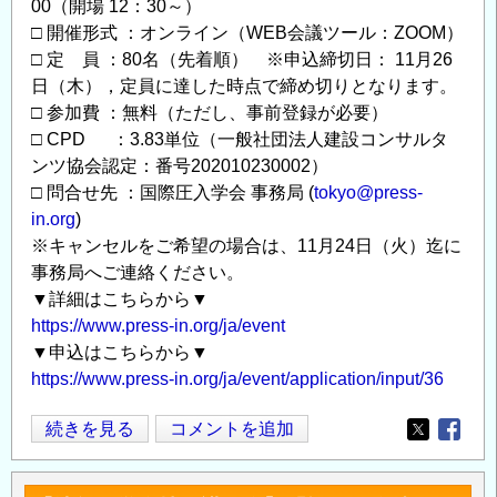
00（開場 12：30～）
□ 開催形式 ：オンライン（WEB会議ツール：ZOOM）
□ 定 員 ：80名（先着順） ※申込締切日： 11月26
日（木），定員に達した時点で締め切りとなります。
□ 参加費 ：無料（ただし、事前登録が必要）
□ CPD ：3.83単位（一般社団法人建設コンサルタ
ンツ協会認定：番号202010230002）
□ 問合せ先 ：国際圧入学会 事務局 (
tokyo@press-
in.org
)
※キャンセルをご希望の場合は、11月24日（火）迄に
事務局へご連絡ください。
▼詳細はこちらから▼
https://www.press-in.org/ja/event
▼申込はこちらから▼
https://www.press-in.org/ja/event/application/input/36
第
続きを見る
コメントを追加
Opens in
Opens
12
回