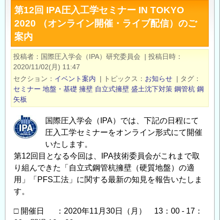
第12回 IPA圧入工学セミナー IN TOKYO
合
2020 （オンライン開催・ライブ配信）のご
部
案内
に
つ
投稿者
国際圧入学会（IPA）研究委員会
|
投稿日時
い
2020/11/02(月) 11:47
て
セクション
イベント案内
|
トピックス
お知らせ
|
タグ
の
セミナー
地盤・基礎
擁壁
自立式擁壁
盛土沈下対策
鋼管杭
鋼
矢板
国際圧入学会（IPA）では、下記の日程にて
圧入工学セミナーをオンライン形式にて開催
いたします。
第12回目となる今回は、IPA技術委員会がこれまで取
り組んできた「自立式鋼管杭擁壁（硬質地盤）の適
用」「PFS工法」に関する最新の知見を報告いたしま
す。
□ 開催日 ：2020年11月30日（月） 13：00 - 17：