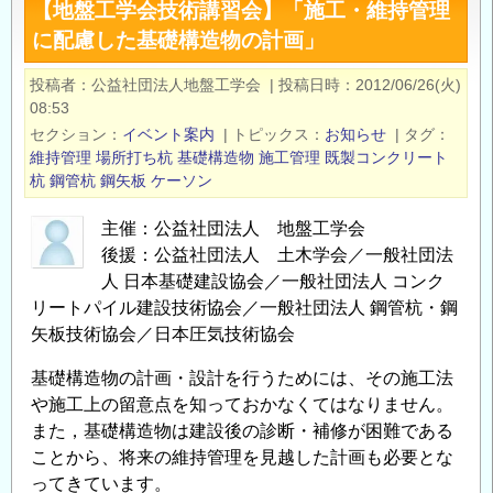
【地盤工学会技術講習会】「施工・維持管理
IPA
に配慮した基礎構造物の計画」
圧
入
投稿者
公益社団法人地盤工学会
|
投稿日時
2012/06/26(火)
工
08:53
学
セクション
イベント案内
|
トピックス
お知らせ
|
タグ
セ
維持管理
場所打ち杭
基礎構造物
施工管理
既製コンクリート
ミ
杭
鋼管杭
鋼矢板
ケーソン
ナ
主催：公益社団法人 地盤工学会
ー
後援：公益社団法人 土木学会／一般社団法
IN
人 日本基礎建設協会／一般社団法人 コンク
TOKYO
リートパイル建設技術協会／一般社団法人 鋼管杭・鋼
2020
矢板技術協会／日本圧気技術協会
（オ
ン
基礎構造物の計画・設計を行うためには、その施工法
ラ
や施工上の留意点を知っておかなくてはなりません。
イ
また，基礎構造物は建設後の診断・補修が困難である
ン
ことから、将来の維持管理を見越した計画も必要とな
開
ってきています。