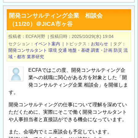
災・
CONCOM」
減
の
開発コンサルティング企業 相談会
災・
（11/20）＠JICA市ヶ谷
危
機
投稿者
ECFA河野
|
投稿日時
2025/10/29(水) 19:04
管
セクション
イベント案内
|
トピックス
お知らせ
|
タグ
理
開発コンサルタント
環境
交通
地盤・基礎
調査・計画
防災
流
講
域・都市
業界研究
演
ECFAではこの度、開発コンサルティング企
会
業への就職に関心がある方を対象とした「開
の
発コンサルティング企業 相談会」を開催しま
す。
開発コンサルティングの仕事について理解を深めてい
ただくために、実際にそこで働く開発コンサルタント
や人事担当者と直接話ができる機会になっています。
また、会場内でミニ座談会も予定しています。