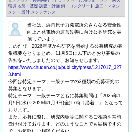
術
環境
地盤・基礎
調査・計画
鋼・コンクリート
施工・マネジ
研
メント
設計
メンテナンス
究
当社は、浜岡原子力発電所のさらなる安全性
発
向上と発電所の運営改善に向け公募研究を実
表
施しています。
会・
このたび、2026年度から研究を開始する公募研究の募
第
集概要をとりまとめ、11月5日に以下のとおり募集の
32
告知をいたしましたので、お知らせします。
回
https://www.chuden.co.jp/publicity/press/1217017_327
交
3.html
流
今回は特定テーマ、一般テーマの2種類の公募研究の
展
募集となります。
示
特定テーマ、一般テーマともに募集期間は『2025年11
会
月5日(水)～2026年1月9日(金)17時［必着］』となって
開
おります。
催
また、応募に際し、研究内容等に関するご相談を常時
の
受け付けております。どのようなことでも結構ですの
ご
で、お気軽にご相談ください。