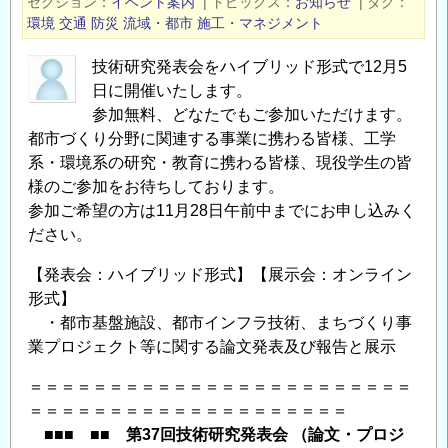
セクション
イベント案内
|
トピックス
お知らせ
|
タグ
設
環境
交通
防災
流域・都市
施工・マネジメント
技
術
技術研究発表会をハイブリッド形式で12月5
日に開催いたします。
者
参加無料、どなたでもご参加いただけます。
の
都市づくり分野に関連する事業に携わる皆様、工学
た
系・環境系の研究・教育に携わる皆様、現役学生の皆
め
様のご参加をお待ちしております。
の
参加ご希望の方は11月28日午前中までにお申し込みく
情
ださい。
報
発
【発表会：ハイブリッド形式】【展示会：オンライン
信
形式】
サ
・都市基盤施設、都市インフラ技術、まちづくり事
イ
業プロジェクト等に関する論文発表及び報告と展示
ト
＝＝＝＝＝＝＝＝＝＝＝＝＝＝＝＝＝＝＝＝＝＝＝＝
「コ
＝＝＝＝＝＝＝＝＝＝＝＝＝＝＝＝＝＝＝＝
ン
■■■ ■■ 第37回技術研究発表会 （論文・プロジ
コ