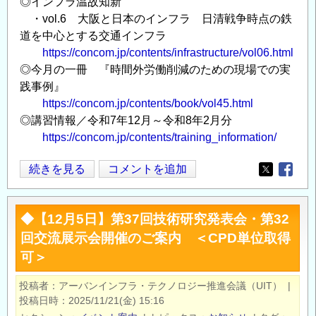
◎インフラ温故知新
イ
・vol.6 大阪と日本のインフラ 日清戦争時点の鉄
ト
道を中心とする交通インフラ
「コ
https://concom.jp/contents/infrastructure/vol06.html
ン
◎今月の一冊 『時間外労働削減のための現場での実
コ
践事例』
ム
https://concom.jp/contents/book/vol45.html
／
◎講習情報／令和7年12月～令和8年2月分
CONCOM」
https://concom.jp/contents/training_information/
の
今
続きを見る
コメントを追加
Opens in
Opens
月
の
◆【12月5日】第37回技術研究発表会・第32
新
回交流展示会開催のご案内 ＜CPD単位取得
着
可＞
記
事
投稿者
アーバンインフラ・テクノロジー推進会議（UIT）
|
／
投稿日時
2025/11/21(金) 15:16
建