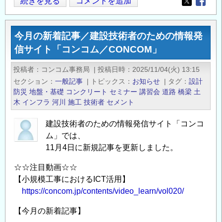
中
続きを見る
コメントを追加
Opens in
Opens
部
電
今月の新着記事／建設技術者のための情報発
力
信サイト「コンコム／CONCOM」
(株)
原
投稿者
コンコム事務局
|
投稿日時
2025/11/04(火) 13:15
子
セクション
一般記事
|
トピックス
お知らせ
|
タグ
設計
力
防災
地盤・基礎
コンクリート
セミナー
講習会
道路
橋梁
土
に
木
インフラ
河川
施工
技術者
セメント
係
建設技術者のための情報発信サイト「コンコ
る
ム」では、
公
11月4日に新規記事を更新しました。
募
研
☆☆注目動画☆☆
究
【小規模工事におけるICT活用】
（2026
https://concom.jp/contents/video_learn/vol020/
年
【今月の新着記事】
度