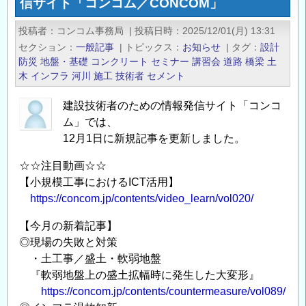
信サイト「コンコム／CONCOM」
と
着
COP31
記
投稿者
コンコム事務局
|
投稿日時
2025/12/01(月) 13:31
に
事
セクション
一般記事
|
トピックス
お知らせ
|
タグ
設計
向
／
防災
地盤・基礎
コンクリート
セミナー
講習会
道路
橋梁
土
け
建
木
インフラ
河川
施工
技術者
セメント
た
設
展
建設技術者のための情報発信サイト「コンコ
技
望
ム」では、
術
12月1日に新規記事を更新しました。
―」
者
開
の
☆☆注目動画☆☆
催
た
【小規模工事におけるICT活用】
の
め
https://concom.jp/contents/video_learn/vol020/
お
の
知
【今月の新着記事】
情
ら
◎現場の失敗と対策
報
・土工事／盛土・軟弱地盤
せ
発
『軟弱地盤上の盛土拡幅時に発生した大変形』
の
信
https://concom.jp/contents/countermeasure/vol089/
サ