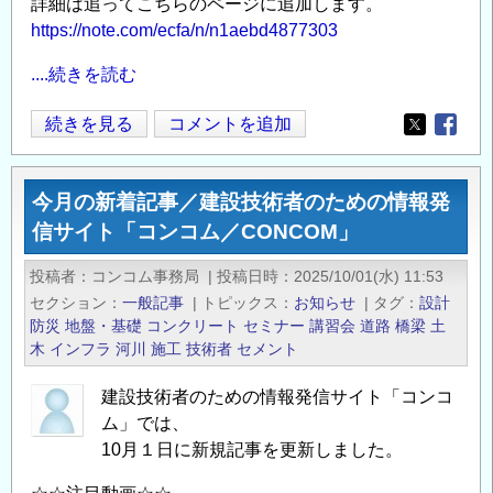
詳細は追ってこちらのページに追加します。
https://note.com/ecfa/n/n1aebd4877303
....続きを読む
開
続きを見る
コメントを追加
Opens in
Opens
発
コ
今月の新着記事／建設技術者のための情報発
ン
信サイト「コンコム／CONCOM」
サ
ル
投稿者
コンコム事務局
|
投稿日時
2025/10/01(水) 11:53
テ
セクション
一般記事
|
トピックス
お知らせ
|
タグ
設計
ィ
防災
地盤・基礎
コンクリート
セミナー
講習会
道路
橋梁
土
ン
木
インフラ
河川
施工
技術者
セメント
グ
建設技術者のための情報発信サイト「コンコ
企
ム」では、
業
10月１日に新規記事を更新しました。
相
談