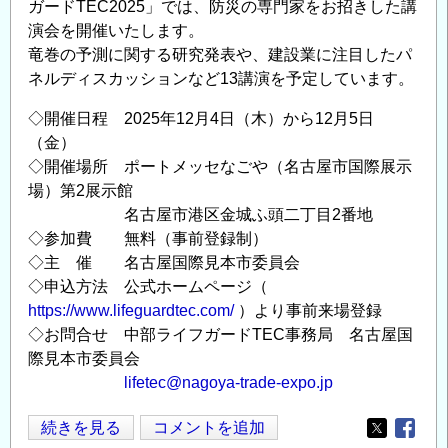
ガードTEC2025」では、防災の専門家をお招きした講
術
演会を開催いたします。
者
竜巻の予測に関する研究発表や、建設業に注目したパ
の
ネルディスカッションなど13講演を予定しています。
た
め
◇開催日程 2025年12月4日（木）から12月5日
の
（金）
情
◇開催場所 ポートメッセなごや（名古屋市国際展示
報
場）第2展示館
発
名古屋市港区金城ふ頭二丁目2番地
信
◇参加費 無料（事前登録制）
サ
◇主 催 名古屋国際見本市委員会
イ
◇申込方法 公式ホームページ（
ト
https://www.lifeguardtec.com/
）より事前来場登録
◇お問合せ 中部ライフガードTEC事務局 名古屋国
「コ
際見本市委員会
ン
lifetec@nagoya-trade-expo.jp
コ
ム
防
続きを見る
コメントを追加
／
Opens in
Opens