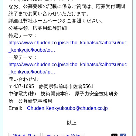
案
なお、公募要領の記載に係るご質問は、応募受付期間
内
終了までお問い合わせいただけます。
＜
詳細は弊社ホームページをご参照ください。
公募要領、応募用紙等詳細
CPD
特定テーマ：
単
https://www.chuden.co.jp/seicho_kaihatsu/kaihatsu/nuc
位
_kenkyujo/koubo/to…
取
一般テーマ：
得
https://www.chuden.co.jp/seicho_kaihatsu/kaihatsu/nuc
可
_kenkyujo/koubo/ip…
＞
問い合わせ先
の
〒437-1695 静岡県御前崎市佐倉5561
中部電力(株) 技術開発本部 原子力安全技術研究
所 公募研究事務局
Email:
Chuden.Kenkyukoubo@chuden.co.jp
以上