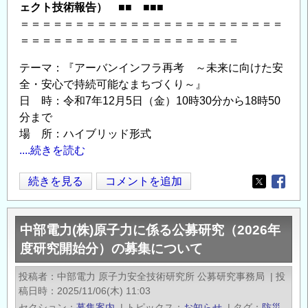
ェクト技術報告） ■■ ■■■
ム
＝＝＝＝＝＝＝＝＝＝＝＝＝＝＝＝＝＝＝＝＝＝＝＝
／
＝＝＝＝＝＝＝＝＝＝＝＝＝＝＝＝＝＝＝＝
CONCOM」
の
テーマ：『アーバンインフラ再考 ～未来に向けた安
全・安心で持続可能なまちづくり～』
日 時：令和7年12月5日（金）10時30分から18時50
分まで
場 所：ハイブリッド形式
....続きを読む
◆【12
続きを見る
コメントを追加
Opens in
Opens
月
5
中部電力(株)原子力に係る公募研究（2026年
日】
度研究開始分）の募集について
第
37
投稿者
中部電力 原子力安全技術研究所 公募研究事務局
|
投
回
稿日時
2025/11/06(木) 11:03
技
セクション
募集案内
|
トピックス
お知らせ
|
タグ
防災