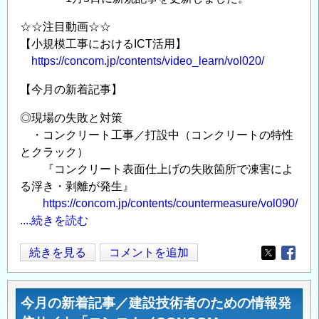
動
の
☆☆注目動画☆☆
最
【小規模工事におけるICT活用】
前
https://concom.jp/contents/video_learn/vol020/
線
【今月の新着記事】
か
ら
◎現場の失敗と対策
見
・コンクリート工事／打設中（コンクリートの特性
た
とクラック）
COP30
『コンクリート表面仕上げの失敗箇所で凍害によ
―
る浮き・剥離が発生』
島
https://concom.jp/contents/countermeasure/vol090/
嶼
....続きを読む
国
の
今
続きを見る
コメントを追加
Opens in
Opens
危
月
機
の
今月の新着記事／建設技術者のための情報発
感
新