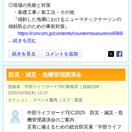
研
◎現場の失敗と対策
究
・基礎工事／新工法・その他
開
『傾斜した地層におけるニューマチックケーソンの
始
傾斜防止のための事前対策』
分）
https://concom.jp/contents/countermeasure/vol088/
の
....続きを読む
募
集
今
続きを見る
コメントを追加
Opens in
Opens
に
月
つ
の
防災・減災・危機管理講演会
い
新
て
着
投稿者
中部ライフガードTEC事務局
|
投稿日時
の
記
2025/10/30(木) 13:27
事
セクション
イベント案内
|
タグ
防災
／
建
中部ライフガードTEC2025 防災・減災・危
機管理講演会のご案内
設
災害に備えるための総合防災展「中部ライフ
技