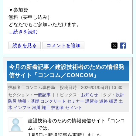
▼参加費
無料（要申し込み）
どなたでもご参加いただけます。
....続きを読む
オ
続きを見る
コメントを追加
Opens in
Opens
ン
ラ
今月の新着記事／建設技術者のための情報発
イ
信サイト「コンコム／CONCOM」
ン
セ
投稿者
コンコム事務局
|
投稿日時
2026/01/05(月) 13:30
ミ
セクション
一般記事
|
トピックス
お知らせ
|
タグ
設計
ナ
防災
地盤・基礎
コンクリート
セミナー
講習会
道路
橋梁
土
ー
木
インフラ
河川
施工
技術者
セメント
「気
建設技術者のための情報発信サイト「コンコ
候
ム」では、
変
1月5日に新規記事を更新しました。