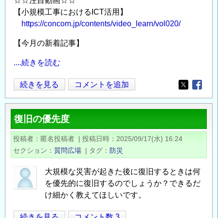
☆☆注目動画☆☆
会
【小規模工事におけるICT活用】
（11/20）
https://concom.jp/contents/video_learn/vol020/
＠
【今月の新着記事】
JICA
市
....続きを読む
ヶ
谷
今
続きを見る
コメントを追加
Opens in
Opens
の
月
の
復旧の優先度
新
着
投稿者
匿名投稿者
|
投稿日時
2025/09/17(水) 16:24
記
セクション
質問広場
|
タグ
防災
事
／
大規模な災害が起きた後に復旧するときは何
建
を優先的に復旧するのでしょうか？できるだ
設
け細かく教えてほしいです。
技
復
続きを見る
コメント数 3