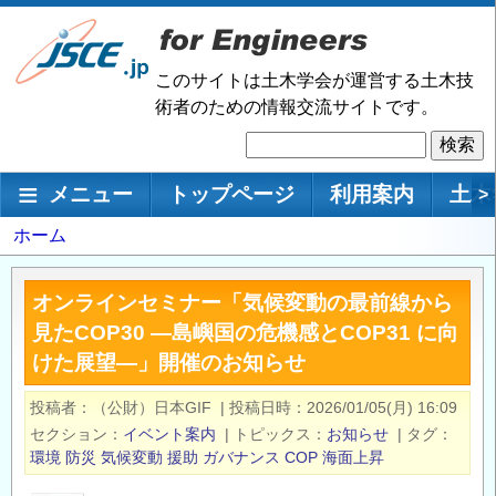
メ
イ
ン
このサイトは土木学会が運営する土木技
コ
術者のための情報交流サイトです。
ン
検
テ
索
ン
メインナビゲーション
メニュー
トップページ
利用案内
土木
>
ツ
に
パ
ホーム
移
ン
動
く
オンラインセミナー「気候変動の最前線から
ず
見たCOP30 ―島嶼国の危機感とCOP31 に向
けた展望―」開催のお知らせ
投稿者
（公財）日本GIF
|
投稿日時
2026/01/05(月) 16:09
セクション
イベント案内
|
トピックス
お知らせ
|
タグ
環境
防災
気候変動
援助
ガバナンス
COP
海面上昇