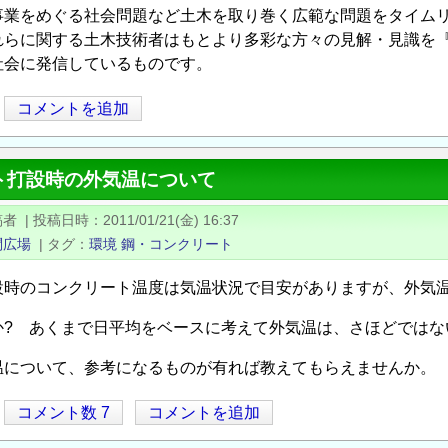
事業をめぐる社会問題など土木を取り巻く広範な問題をタイム
れらに関する土木技術者はもとより多彩な方々の見解・見識を
社会に発信しているものです。
コメントを追加
ト打設時の外気温について
稿者
|
投稿日時
2011/01/21(金) 16:37
問広場
|
タグ
環境
鋼・コンクリート
時のコンクリート温度は気温状況で目安がありますが、外気温
か? あくまで日平均をベースに考えて外気温は、さほどではな
温について、参考になるものが有れば教えてもらえませんか。
コメント数 7
コメントを追加