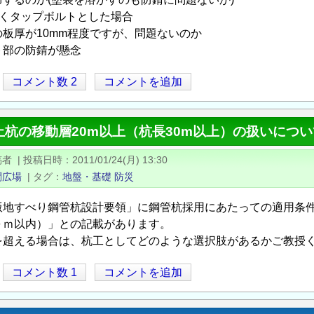
なくタップボルトとした場合
板厚が10mm程度ですが、問題ないのか
ト部の防錆が懸念
コメント数 2
コメントを追加
杭の移動層20m以上（杭長30m以上）の扱いについ
稿者
|
投稿日時
2011/01/24(月) 13:30
問広場
|
タグ
地盤・基礎
防災
版地すべり鋼管杭設計要領」に鋼管杭採用にあたっての適用条
０ｍ以内）」との記載があります。
を超える場合は、杭工としてどのような選択肢があるかご教授
コメント数 1
コメントを追加