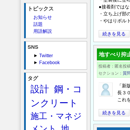
●接着剤では
トピックス
・立ち上げ部の
お知らせ
・やはりボル
話題
用語解説
鋼
続きを見る
製
SNS
地
地すべり抑止
►
Twitter
覆
►
Facebook
(も
投稿者
匿名投
し
セクション
質
く
タグ
は
「新
設計
鋼・コ
鋼
長３
製
これ
ンクリート
排
地
続きを見る
水
施工・マネジ
す
溝)
メント
地
べ
の