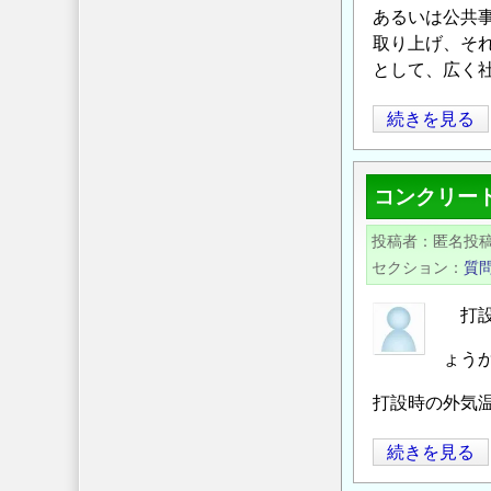
あるいは公共
い
取り上げ、そ
に
として、広く
つ
い
第
続きを見る
て
44
の
回
コンクリー
「論
説」
投稿者
匿名投
公
セクション
質
開
の
打設
お
ょう
知
ら
打設時の外気
せ
の
コ
続きを見る
ン