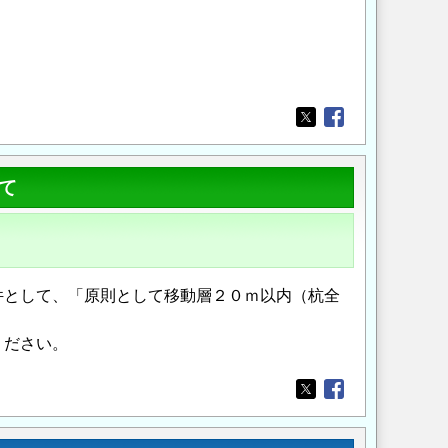
Opens in a new wi
Opens in a new
て
件として、「原則として移動層２０ｍ以内（杭全
ください。
Opens in a new wi
Opens in a new