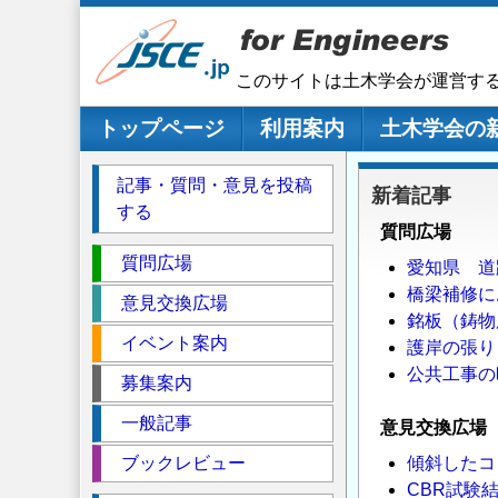
メ
イ
ン
このサイトは土木学会が運営す
コ
ン
メインナビゲーション
トップページ
利用案内
土木学会の
テ
ン
記事・質問・意見を投稿
新着記事
ツ
する
に
質問広場
移
セ
質問広場
愛知県 道
動
ク
橋梁補修に
意見交換広場
シ
銘板（鋳物
イベント案内
ョ
護岸の張り
ン
公共工事の
募集案内
一般記事
意見交換広場
ブックレビュー
傾斜したコ
CBR試験