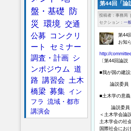
第44回「
り
防
盤・基礎
防
抑
護
投稿者
事務局
止
に
災
環境
交通
セクション
一
杭
つ
の
公募
コンクリ
い
第44
移
て
お知
ート
セミナー
動
の
http://committee
層
調査・計画
シ
〔第44回論説 
20m
ンポジウム
道
以
■我が国の建
上
路
講習会
土木
論説委員 栢
（杭
橋梁
募集
イン
長
■土木学の意義
30m
フラ
流域・都市
以
論説委員 橋
講演会
上）
＜土木学会論
土木学会の社
の
国際社会にお
扱