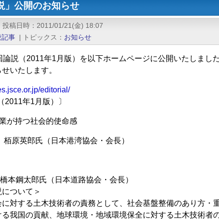
論説」公開のお知らせ
|
投稿日時
2011/01/21(金) 18:07
般記事
|
トピックス
お知らせ
回論説（2011年1月版）を以下ホームページに公開いたしまし
らせいたします。
s.jsce.or.jp/editorial/
（2011年1月版）〕
設業が持つ社会的使命感
原英郎氏（日本港湾協会・会長）
本鋼太郎氏（日本道路協会・会長）
説について＞
会に対する土木技術者の責務として、社会基盤整備のあり方・
ける我国の貢献、地球環境・地域環境保全に対する土木技術者