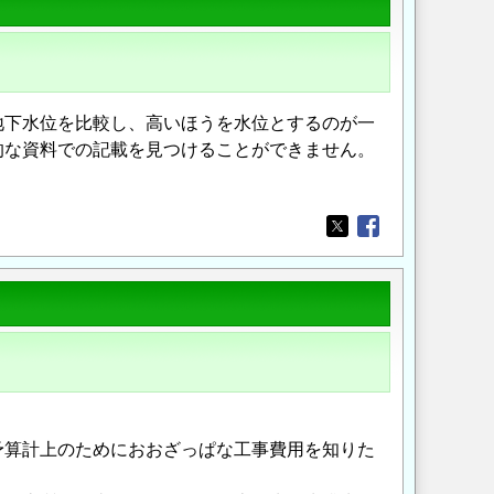
地下水位を比較し、高いほうを水位とするのが一
的な資料での記載を見つけることができません。
Opens in a new wi
Opens in a new
予算計上のためにおおざっぱな工事費用を知りた
。