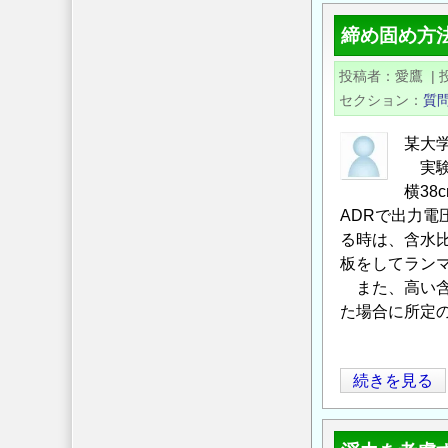
ク
締め固め方
リ
ー
投稿者
愛鷹
|
ト
セクション
質
打
設
某大
時
実験
の
横38
外
ADRで出力
る時は、含水
気
板をしてラン
温
また、高い含
に
た場合に所定
つ
い
て
締
続きを見る
の
め
固