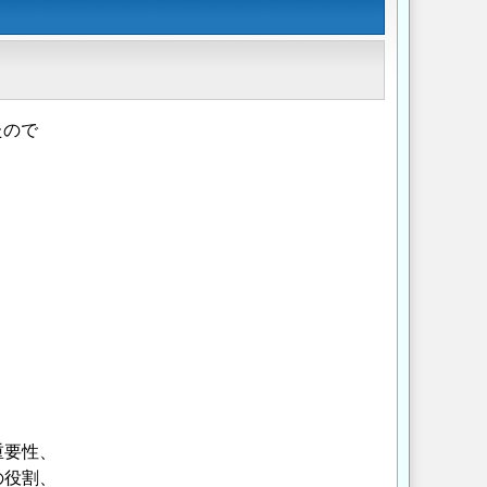
たので
重要性、
の役割、