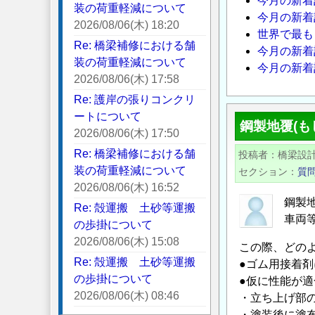
今月の新着
装の荷重軽減について
今月の新着
2026/08/06(木) 18:20
世界で最も
Re: 橋梁補修における舗
今月の新着
装の荷重軽減について
今月の新着
2026/08/06(木) 17:58
Re: 護岸の張りコンクリ
ートについて
鋼製地覆(も
2026/08/06(木) 17:50
Re: 橋梁補修における舗
投稿者
橋梁設
装の荷重軽減について
セクション
質
2026/08/06(木) 16:52
鋼製
Re: 殻運搬 土砂等運搬
車両
の歩掛について
2026/08/06(木) 15:08
この際、どのよ
Re: 殻運搬 土砂等運搬
●ゴム用接着
の歩掛について
●仮に性能が
2026/08/06(木) 08:46
・立ち上げ部の
・塗装後に塗布