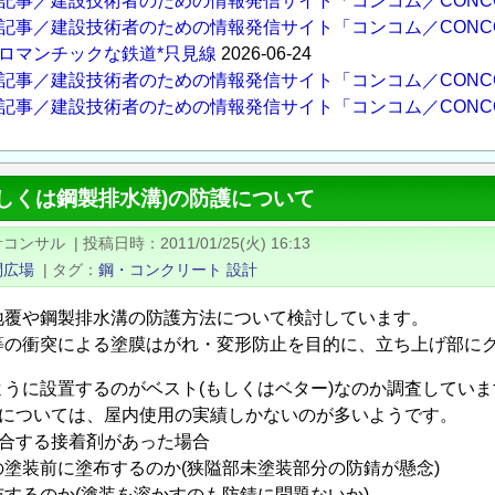
記事／建設技術者のための情報発信サイト「コンコム／CONC
記事／建設技術者のための情報発信サイト「コンコム／CONC
ロマンチックな鉄道*只見線
2026-06-24
記事／建設技術者のための情報発信サイト「コンコム／CONC
記事／建設技術者のための情報発信サイト「コンコム／CONC
しくは鋼製排水溝)の防護について
計コンサル
|
投稿日時
2011/01/25(火) 16:13
問広場
|
タグ
鋼・コンクリート
設計
地覆や鋼製排水溝の防護方法について検討しています。
等の衝突による塗膜はがれ・変形防止を目的に、立ち上げ部に
うに設置するのがベスト(もしくはベター)なのか調査していま
剤については、屋内使用の実績しかないのが多いようです。
適合する接着剤があった場合
塗装前に塗布するのか(狭隘部未塗装部分の防錆が懸念)
するのか(塗装を溶かすのも防錆に問題ないか)