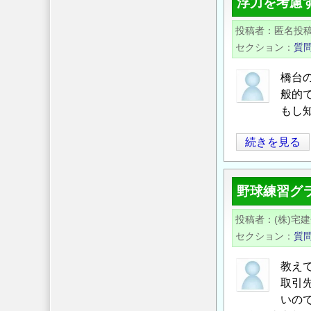
浮力を考慮
め
方
投稿者
匿名投
法
セクション
質
に
つ
橋台
い
般的
て
もし
の
浮
続きを見る
力
を
野球練習グ
考
慮
投稿者
(株)宅
す
セクション
質
る
際
教え
の
取引
水
いの