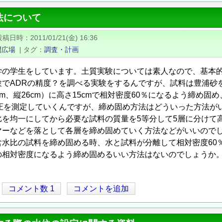
法について
投稿日時
2011/01/21(金) 16:36
問広場
|
タグ
調査・計画
学の学生をしています。土質実験については素人なので、基本
でADRの精度？を調べる実験をするんですが、試料は豊浦砂を
cm、縦26cm）に高さ15cmで相対密度60％になるよう締め固
電圧を測定していくんですが、締め固め方法はどういった方法が
比を均一にしてから必要な試料の質量を5等分して5層に分けて
マーなどを落として各層を締め固めていく方法などがいいので
水比の試料を締め固める時、水と試料が分離して相対密度60
の相対密度になるよう締め固めるいい方法はないのでしょうか
コメント数 1
コメントを追加