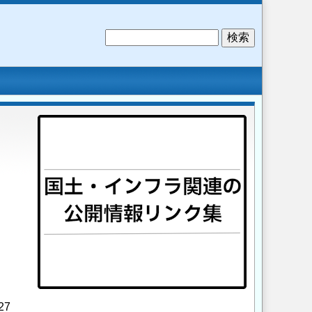
検
索
27