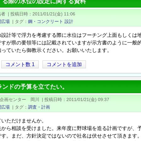
する際の水位の設定に関する資料
稿者
|
投稿日時
2011/01/21(金) 11:06
問広場
|
タグ
鋼・コンクリート
設計
の設計等で浮力を考慮する際に水位はフーチング上面もしくは
ですが県の要領等には記載されていますが示方書のように一般
知っていたら御教示ください。お願いいたします。
コメント数 1
コメントを追加
ランドの予算を立てたい。
建企画センター 岡川
|
投稿日時
2011/01/21(金) 09:37
問広場
|
タグ
調査・計画
ていただけませんか。
先から相談を受けました。来年度に野球場を造る計画ですが、
です。まだ、方針決定ではないので社名は伏せさせて頂きます