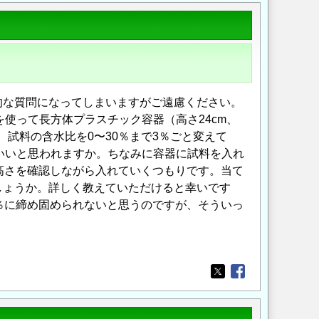
的な質問になってしまいますがご遠慮ください。
使って長方体プラスチック容器（高さ24cm、
め、試料の含水比を0〜30％まで3％ごと変えて
いいと思われますか。ちなみに容器に試料を入れ
高さを確認しながら入れていくつもりです。当て
しょうか。詳しく教えていただけると幸いです
％に締め固められないと思うのですが、そういっ
。
Opens in a new wi
Opens in a new