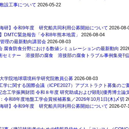
敷設工事について
2026-05-22
海研】令和9年度 研究船共同利用公募開始について
2026-08-
】DMTC緊急報告「令和8年熊本地震」
2026-08-04
全管理の最新動向講習会
2026-08-03
例会 腐食防食分野における数値シミュレーションの最新動向
202
技術セミナー 溶接部の腐食 溶接部の腐食トラブル事例集発刊
大学院地球環境科学研究院教員公募
2026-08-03
工学に関する国際会議（ICPE2027）アブストラクト募集のご案
田記念工学振興財団 令和８年度 研究助成および顕彰(優秀博士論
：令和8年度地盤工学会賞候補募集／2026年10月1日(木)〆切
2
海研】令和9年度 研究船共同利用公募開始について
2026-07-