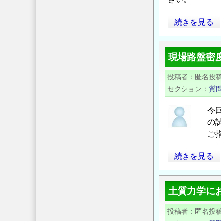
JSCE.jp
続きを見る
サ
イ
現場路盤密
ト
リ
投稿者
匿名投
ニ
セクション
質
ュ
ー
今回
ア
の試
ル
ご指
の
現
続きを見る
お
場
知
路
ら
土質力学に
盤
せ
密
の
投稿者
匿名投
度