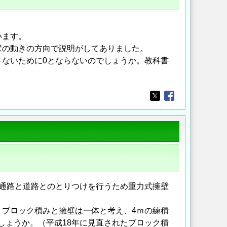
います。
壁の動きの方向で説明がしてありました。
ないために0とならないのでしょうか。教科書
Opens in a new wi
Opens in a new
通路と道路とのとりつけを行うため重力式擁壁
ブロック積みと擁壁は一体と考え、4ｍの練積
しょうか。（平成18年に見直されたブロック積