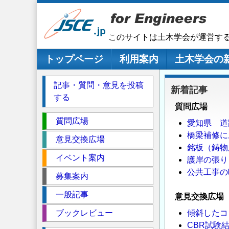
メ
イ
ン
このサイトは土木学会が運営す
コ
ン
メインナビゲーション
トップページ
利用案内
土木学会の
テ
ン
記事・質問・意見を投稿
新着記事
ツ
する
に
質問広場
移
セ
質問広場
愛知県 道
動
ク
橋梁補修に
意見交換広場
シ
銘板（鋳物
イベント案内
ョ
護岸の張り
ン
公共工事の
募集案内
一般記事
意見交換広場
ブックレビュー
傾斜したコ
CBR試験