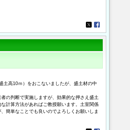
Opens in a new wi
Opens in a new
盛土高10ｍ）をおこないましたが、盛土材の中
業者の判断で実施しますが、効果的な押さえ盛土
的な計算方法があればご教授願います。土室関係
が、簡単なことでも良いのでよろしくお願いしま