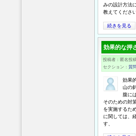
みの設計方法
圧
教えてくださ
に
つ
ブ
続きを見る
い
ロ
て
ッ
教
効果的な押
ク
え
積
て
投稿者
匿名投
み
く
セクション
質
の
だ
嵩
効果
さ
上
山の
い。
げ
腹に
静
の
そのための対
止
を実施するた
土
に関しては、
圧
す、
と
は