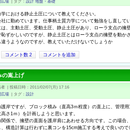
問広場
|
タグ
設計
地盤・基礎
力学における静止土圧について教えてください。
会社に勤めています。仕事柄土質力学について勉強をし直して
には、主動土圧、受動土圧、静止土圧があり、ローラ支点の擁
で恥ずかしいのですが、静止土圧とはローラ支点の擁壁を動かさ
も違うようなのですが、教えていただけないでしょうか
コメント数 2
コメントを追加
みの嵩上げ
稿者
|
投稿日時
2011/02/07(月) 17:16
問広場
|
タグ
設計
の護岸ですが、ブロック積み（直高3ｍ程度）の直上に、管理用
大高さ1ｍ）を計画しようと思います。
の関係で、擁壁の直面を護岸肩にあわせる方向です。この場合、
、構造計算は行わずに裏コンを15cm施工する考えで良いので