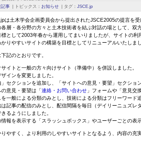
般記事
|
トピックス
お知らせ
|
タグ
JSCE.jp
E.jpは土木学会企画委員会から提出されたJSCE2005の提言
の各層・各分野の方々と土木技術者を結ぶ対話の場として、双
目標として2003年春から運用してまいりましたが、サイトの利
わかりやすいサイトの構築を目標としてリニューアルいたしま
は下記のとおりです。
けサイトと一般の方々向けサイト（準備中）を併設しました。
デザインを変更しました。
内」セクションを追加し、「サイトへの意見・要望」セクショ
への意見・要望は「
連絡・お問い合わせ
」フォームや「意見交
スを一般による分類のみとし、技術による分類はフリーワード
信は記事の配信のみとし、配信間隔を毎日（デイリーニュズレ
できるようにしました。
の情報を表示する「スラッシュボックス」やユーザーごとの表
かりやすく、より利用のしやすいサイトとなるよう、内容の充