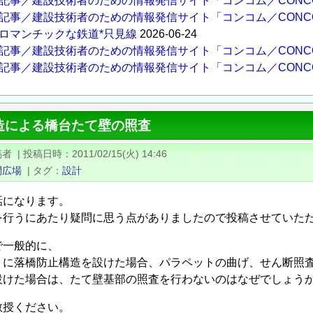
記事／建設技術者のための情報発信サイト「コンコム／CONC
記事／建設技術者のための情報発信サイト「コンコム／CONC
ロマンチックな鉄道*只見線
2026-06-24
記事／建設技術者のための情報発信サイト「コンコム／CONC
記事／建設技術者のための情報発信サイト「コンコム／CONC
造による橋台たて壁の照査
稿者
|
投稿日時
2011/02/15(火) 14:46
問広場
|
タグ
設計
話になります。
を行うにあたり疑問に思う点がありましたので投稿させていた
で一般的に、
トに落橋防止構造を設けた場合、パラペットの曲げ、せん断照
設けた場合は、たて壁基部の照査を行わないのはなぜでしょう
教授ください。