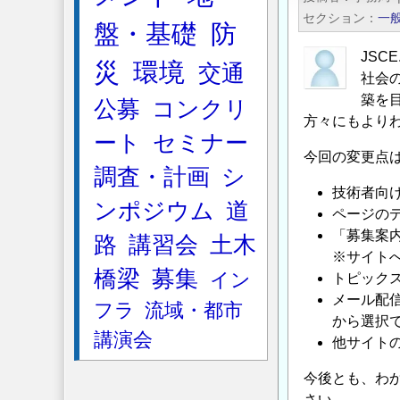
定
査
セクション
一
盤・基礎
防
土
の
木
JSC
災
環境
交通
技
社会
術
築を
公募
コンクリ
者
方々にもより
ート
セミナー
試
今回の変更点
験
調査・計画
シ
の
技術者向
ンポジウム
道
合
ページの
格
「募集案
路
講習会
土木
点
※サイト
橋梁
募集
イン
に
トピック
つ
メール配
フラ
流域・都市
い
から選択
講演会
他サイト
て
の
今後とも、わ
さい。