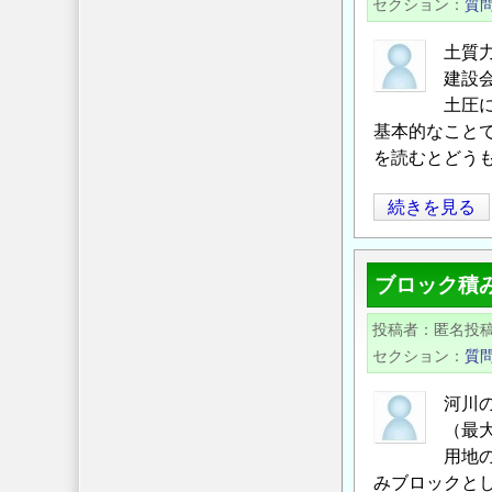
セクション
質
試
験
土質
方
建設
法
土圧
に
基本的なこと
を読むとどう
つ
い
土
続きを見る
て
質
の
力
ブロック積
学
に
投稿者
匿名投
お
セクション
質
け
る
河川
静
（最
止
用地
土
みブロックとし