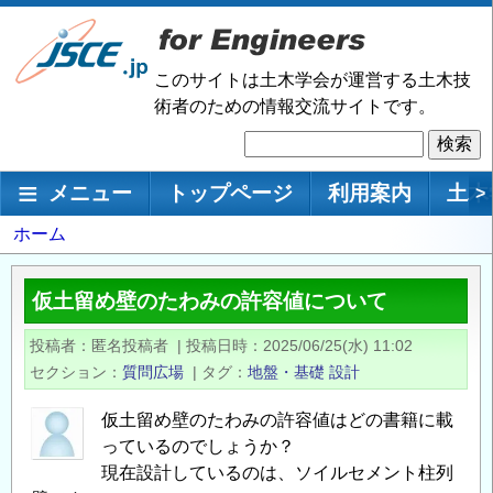
メ
イ
ン
このサイトは土木学会が運営する土木技
コ
術者のための情報交流サイトです。
ン
検
テ
索
ン
メインナビゲーション
メニュー
トップページ
利用案内
土木
>
ツ
に
パ
ホーム
移
ン
動
く
仮土留め壁のたわみの許容値について
ず
投稿者
匿名投稿者
|
投稿日時
2025/06/25(水) 11:02
セクション
質問広場
|
タグ
地盤・基礎
設計
仮土留め壁のたわみの許容値はどの書籍に載
っているのでしょうか？
現在設計しているのは、ソイルセメント柱列