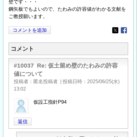
壁です・・・
鋼矢板でもよいので、たわみの許容値がわかる文献を
ご教授願います。
コメントを追加
Opens in
Opens
コメント
#10037
Re: 仮土留め壁のたわみの許容
値について
投稿者
匿名投稿者
|
投稿日時
2025/06/25(水)
13:02
仮設工指針P94
返信