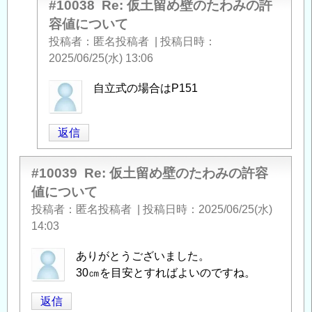
#10038
Re: 仮土留め壁のたわみの許
容値について
投稿者
匿名投稿者
|
投稿日時
2025/06/25(水) 13:06
匿
自立式の場合はP151
名
投
返信
稿
者
#10039
に
Re: 仮土留め壁のたわみの許容
よ
値について
る
投稿者
匿名投稿者
|
投稿日時
2025/06/25(水)
「
Re:
14:03
仮
土
ありがとうございました。
留
30㎝を目安とすればよいのですね。
め
返信
壁