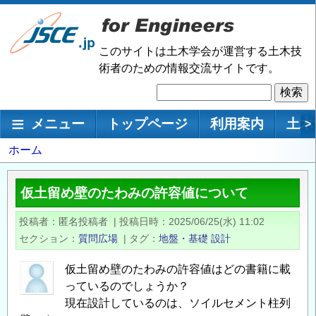
メ
イ
ン
このサイトは土木学会が運営する土木技
コ
術者のための情報交流サイトです。
ン
検
テ
索
ン
メインナビゲーション
メニュー
トップページ
利用案内
土木
>
ツ
に
パ
ホーム
移
ン
動
く
仮土留め壁のたわみの許容値について
ず
投稿者
匿名投稿者
|
投稿日時
2025/06/25(水) 11:02
セクション
質問広場
|
タグ
地盤・基礎
設計
仮土留め壁のたわみの許容値はどの書籍に載
っているのでしょうか？
現在設計しているのは、ソイルセメント柱列