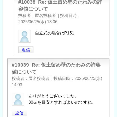
#10038
Re: 仮土留め壁のたわみの許
容値について
投稿者
匿名投稿者
|
投稿日時
2025/06/25(水) 13:06
匿
自立式の場合はP151
名
投
返信
稿
者
#10039
に
Re: 仮土留め壁のたわみの許容
よ
値について
る
投稿者
匿名投稿者
|
投稿日時
2025/06/25(水)
「
Re:
14:03
仮
土
ありがとうございました。
留
30㎝を目安とすればよいのですね。
め
返信
壁