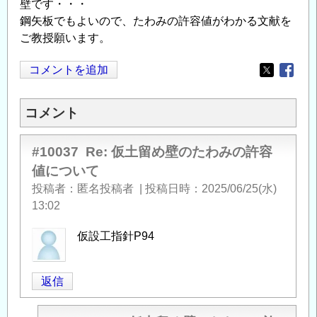
壁です・・・
鋼矢板でもよいので、たわみの許容値がわかる文献を
ご教授願います。
コメントを追加
Opens in
Opens
コメント
#10037
Re: 仮土留め壁のたわみの許容
値について
投稿者
匿名投稿者
|
投稿日時
2025/06/25(水)
13:02
仮設工指針P94
返信