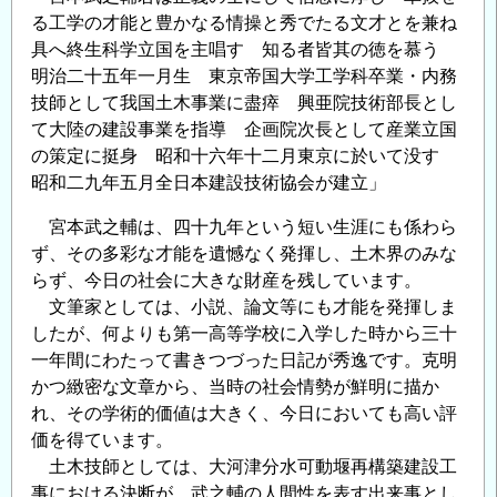
る工学の才能と豊かなる情操と秀でたる文才とを兼ね
具へ終生科学立国を主唱す 知る者皆其の徳を慕う
明治二十五年一月生 東京帝国大学工学科卒業・内務
技師として我国土木事業に盡瘁 興亜院技術部長とし
て大陸の建設事業を指導 企画院次長として産業立国
の策定に挺身 昭和十六年十二月東京に於いて没す
昭和二九年五月全日本建設技術協会が建立」
宮本武之輔は、四十九年という短い生涯にも係わら
ず、その多彩な才能を遺憾なく発揮し、土木界のみな
らず、今日の社会に大きな財産を残しています。
文筆家としては、小説、論文等にも才能を発揮しま
したが、何よりも第一高等学校に入学した時から三十
一年間にわたって書きつづった日記が秀逸です。克明
かつ緻密な文章から、当時の社会情勢が鮮明に描か
れ、その学術的価値は大きく、今日においても高い評
価を得ています。
土木技師としては、大河津分水可動堰再構築建設工
事における決断が、武之輔の人間性を表す出来事とし