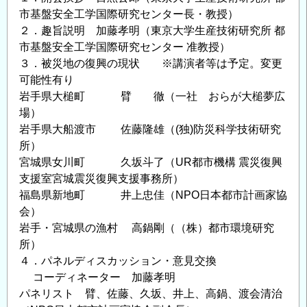
市基盤安全工学国際研究センター長・教授）
２．趣旨説明 加藤孝明（東京大学生産技術研究所 都
市基盤安全工学国際研究センター 准教授）
３．被災地の復興の現状 ※講演者等は予定。変更
可能性有り
岩手県大槌町 臂 徹（一社 おらが大槌夢広
場）
岩手県大船渡市 佐藤隆雄（(独)防災科学技術研究
所）
宮城県女川町 久坂斗了（UR都市機構 震災復興
支援室宮城震災復興支援事務所）
福島県新地町 井上忠佳（NPO日本都市計画家協
会）
岩手・宮城県の漁村 高鍋剛（（株）都市環境研究
所）
４．パネルディスカッション・意見交換
コーディネーター 加藤孝明
パネリスト 臂、佐藤、久坂、井上、高鍋、渡会清治