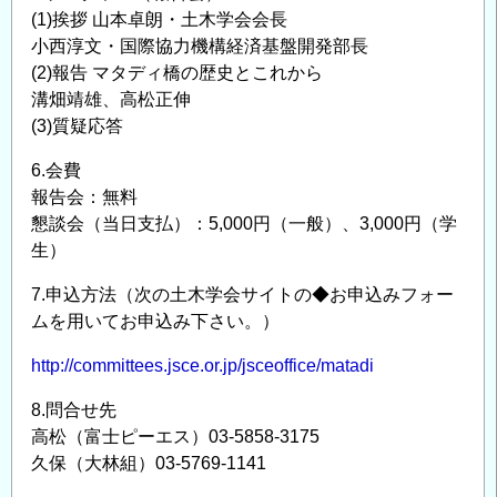
お
(1)挨拶 山本卓朗・土木学会会長
願
小西淳文・国際協力機構経済基盤開発部長
い
(2)報告 マタディ橋の歴史とこれから
の
溝畑靖雄、高松正伸
(3)質疑応答
6.会費
報告会：無料
懇談会（当日支払）：5,000円（一般）、3,000円（学
生）
7.申込方法（次の土木学会サイトの◆お申込みフォー
ムを用いてお申込み下さい。）
http://committees.jsce.or.jp/jsceoffice/matadi
8.問合せ先
高松（富士ピーエス）03-5858-3175
久保（大林組）03-5769-1141