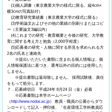
(1)個人調書（東京農業大学の様式に限る。縦4cm×
横3cmの写真貼付）
(2)教育研究業績書（東京農業大学の様式に限る）
(3)学術論文およびその他の業績の別刷りまたはコピ
ー（主要論文3編以内）
(4)これまでの研究・教育概要と今後の研究、大学教
育に関する考え方と抱負（2,000字程度）
(5)応募者の研究・人物に関する所見を求められる方
2名の氏名と連絡先
※提出いただいた書類に含まれる個人情報は、個
人情報保護法に基づき、選考以外の目的には使用した
しません。
※提出書類は返却致しません。 採用試験後、責任
をもって処分します。
７．応募締切日 平成24年 8月24 日（金）必着
※応募書類は本学ホームページ
（
http://www.nodai.ac.jp
） 教員・職員の公募からダウ
ンロードして記入・押印後、「生産環境工学科教員応