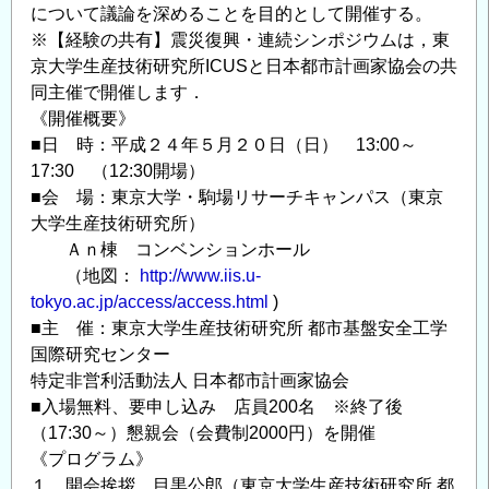
について議論を深めることを目的として開催する。
※【経験の共有】震災復興・連続シンポジウムは，東
京大学生産技術研究所ICUSと日本都市計画家協会の共
同主催で開催します．
《開催概要》
■日 時：平成２４年５月２０日（日） 13:00～
17:30 （12:30開場）
■会 場：東京大学・駒場リサーチキャンパス（東京
大学生産技術研究所）
Ａｎ棟 コンベンションホール
（地図：
http://www.iis.u-
tokyo.ac.jp/access/access.html
)
■主 催：東京大学生産技術研究所 都市基盤安全工学
国際研究センター
特定非営利活動法人 日本都市計画家協会
■入場無料、要申し込み 店員200名 ※終了後
（17:30～）懇親会（会費制2000円）を開催
《プログラム》
１．開会挨拶 目黒公郎（東京大学生産技術研究所 都