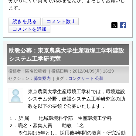
分かりにくい質問で済みませんが、よろしくお願いし
の
ます。
鉄
続きを見る
コメント数 1
Opens in
Opens
筋
コメントを追加
挿
入
助教公募：東京農業大学生産環境工学科建設
工
システム工学研究室
の
周
投稿者
匿名投稿者
|
投稿日時
2012/04/09(月) 16:29
面
セクション
募集案内
|
タグ
コンクリート
公募
摩
擦
東京農業大学生産環境工学科では，環境建設
抵
システム分野，建設システム工学研究室の助
抗
教を以下の要領で公募いたします．
値
１．所 属 地域環境科学部 生産環境工学科
に
２．職名・募集人員 助教 1名
つ
※任期は5年とし、採用後4年間の教育・研究活動
い