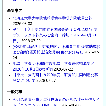
募集案内
北海道大学大学院地球環境科学研究院教員公募
2026-08-03
第4回 圧入工学に関する国際会議（ICPE2027）ア
ブストラクト募集のご案内（締切：2026年9月30
日）
2026-07-29
(公財)前田記念工学振興財団 令和８年度 研究助成お
よび顕彰(優秀博士論文賞)募集のお知らせ
2026-07-
24
地盤工学会：令和8年度地盤工学会賞候補募集／
2026年10月1日(木)〆切
2026-07-22
【東大・大海研】令和9年度 研究船共同利用公募
開始について
2026-07-17
一般記事
今月の新着記事／建設技術者のための情報発信サイ
ト「コンコム／CONCOM」
2026-08-03