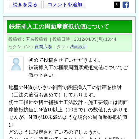
マ
続きを見る
コメントを追加
Opens in
Opens
タ
デ
鉄筋挿入工の周面摩擦抵抗値について
ィ
橋
投稿者
匿名投稿者
|
投稿日時
2012/04/09(月) 19:44
を
セクション
質問広場
|
タグ
法面設計
考
え
初めて投稿させていただきます。
る
鉄筋挿入工の極限周面摩擦抵抗値についてご
会
教示下さい。
主
地盤のN値が小さい斜面で鉄筋挿入工の計画を検討
催
（工法の適否も含めて）しております。
行
切土工指針や切土補強土工法設計・施工要領には周面
事
摩擦抵抗値はN値10以上（10まで）の数値しかありま
の
せんが、N値が10未満のような場合の周面摩擦抵抗値
ご
は
案
どのように設定されているのでしょうか。
内