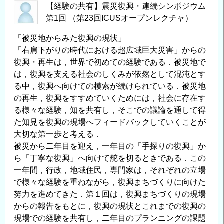
【経験の共有】震災復興・連続シンポジウム
第1回 （第23回ICUSオープンレクチャ）
「被災地からみた復興の現状」
「右肩下がりの時代における超広域巨大災害」からの
復興・再生は，世界で初めての経験である．被災地で
は，復興を支える社会のしくみが依然として混沌とす
る中，復興へ向けての模索が続けられている．被災地
の再生，復興をすすめていくためには，社会に存在す
る様々な経験，知を共有し，そこでの議論を通して得
た知見を復興の現場へフィードバックしていくことが
大切な第一歩と考える．
被災から二年目を迎え，一年目の「手探りの復興」か
ら「丁寧な復興」へ向けて舵を切るときである．この
一年間，行政，地域住民，専門家は，それぞれの立場
で様々な経験を重ねながら，復興まちづくりに向けた
努力を進めてきた．第１回は，復興まちづくりの現場
からの報告をもとに，復興の現状とこれまでの復興の
現場での経験を共有し，二年目のプランニングの課題