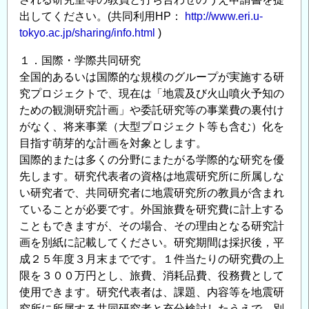
出してください。(共同利用HP：
http://www.eri.u-
tokyo.ac.jp/sharing/info.html
)
１．国際・学際共同研究
全国的あるいは国際的な規模のグループが実施する研
究プロジェクトで、現在は「地震及び火山噴火予知の
ための観測研究計画」や委託研究等の事業費の裏付け
がなく、将来事業（大型プロジェクト等も含む）化を
目指す萌芽的な計画を対象とします。
国際的または多くの分野にまたがる学際的な研究を優
先します。研究代表者の資格は地震研究所に所属しな
い研究者で、共同研究者に地震研究所の教員が含まれ
ていることが必要です。外国旅費を研究費に計上する
こともできますが、その場合、その理由となる研究計
画を別紙に記載してください。研究期間は採択後，平
成２５年度３月末までです。１件当たりの研究費の上
限を３００万円とし、旅費、消耗品費、役務費として
使用できます。研究代表者は、課題、内容等を地震研
究所に所属する共同研究者と充分検討したうえで、別