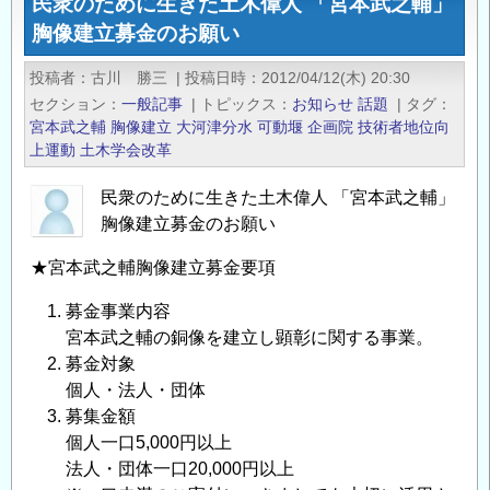
民衆のために生きた土木偉人 「宮本武之輔」
学
胸像建立募金のお願い
地
震
投稿者
古川 勝三
|
投稿日時
2012/04/12(木) 20:30
研
セクション
一般記事
|
トピックス
お知らせ
話題
|
タグ
究
宮本武之輔
胸像建立
大河津分水
可動堰
企画院
技術者地位向
所
上運動
土木学会改革
平
民衆のために生きた土木偉人 「宮本武之輔」
成
胸像建立募金のお願い
２
４
★宮本武之輔胸像建立募金要項
年
度
募金事業内容
共
宮本武之輔の銅像を建立し顕彰に関する事業。
同
募金対象
個人・法人・団体
利
募集金額
用
個人一口5,000円以上
の
法人・団体一口20,000円以上
２