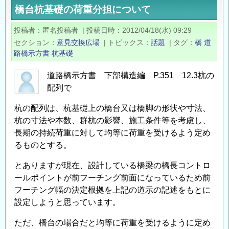
橋台杭基礎の荷重分担について
の
敷
投稿者
匿名投稿者
|
投稿日時
2012/04/18(水) 09:29
モ
セクション
意見交換広場
|
トピックス
話題
|
タグ
橋
道
ル
路橋示方書
杭基礎
タ
ル
道路橋示方書 下部構造編 P.351 12.3杭の
配列で
の
杭の配列は、杭基礎上の橋台又は橋脚の形状や寸法、
杭の寸法や本数、群杭の影響、施工条件等を考慮し、
長期の持続荷重に対して均等に荷重を受けるよう定め
るものとする。
とありますが現在、設計している橋梁の橋長コントロ
ールポイントが前フーチング前面になっているため前
フーチング幅の決定根拠を上記の道示の記述をもとに
設定しようと思っています。
ただ、橋台の場合だと均等に荷重を受けるように定め