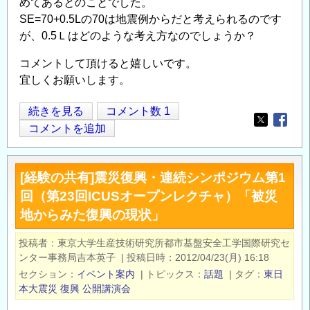
めてあるとのことでした。
SE=70+0.5Lの70は地震例からだと考えられるのです
が、0.5Ｌはどのような考え方なのでしょうか？
コメントして頂けると嬉しいです。
宜しくお願いします。
桁
続きを見る
コメント数 1
Opens in
Opens
か
コメントを追加
か
り
[経験の共有]震災復興・連続シンポジウム第1
長
回（第23回ICUSオープンレクチャ）「被災
の
地からみた復興の現状」
算
定
投稿者
東京大学生産技術研究所都市基盤安全工学国際研究セ
根
ンター事務局吉本英子
|
投稿日時
2012/04/23(月) 16:18
拠
セクション
イベント案内
|
トピックス
話題
|
タグ
東日
の
本大震災
復興
公開講演会