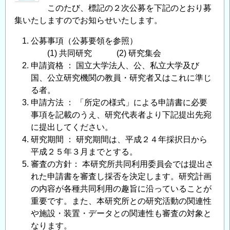
つ
このたび、標記の２次公募を下記のとおり募
い
集いたしますのでお知らせいたします。
て
公募事項（公募要領を参照）
の
(1) 共同研究 (2) 研究集会
申請資格 ： 国立大学法人、公、私立大学及び
国、公立研究機関の教員・研究者又はこれに準じ
る者。
申請方法 ： 「所定の様式」による申請書に必要
事項を記載のうえ、研究代表者より下記提出先宛
に提出してください。
研究期間 ： 研究期間は、平成２４年採択日から
平成２５年３月までとする。
審査の方針： 本研究所共同利用委員会では提出さ
れた申請書を審査し採否を決定します。研究計画
の内容が各種共同利用の趣旨に沿っていることが
重要です。また、本研究所との研究活動の関連性
や施設・装置・データとの関連性も審査の対象と
なります。