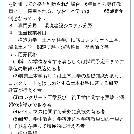
を評価して適格と判断された場合、6年目から専任教
て
員として採用される。なお，本学では 65歳定年
の
制となっている．
３．専門分野 環境建設システム分野
４．担当授業科目
構造力学、土木材料学、鉄筋コンクリート工学、
環境土木学、関連実験・演習科目、卒業論文等
５．応募資格
(1)博士の学位を有する者もしくは採用予定日までに
学位の取得が見込める者
(2)農業土木学もしくは土木工学の基礎知識があり、
コンクリートをはじめとする土木材料に関する研究・
教育が行える者
(3)コンクリート工学及び土質工学に関する実験・演
習の指導ができる者
(4)バイオマスに関する研究に意欲の有る者
(5)研究、学生教育、学科運営を学科教員団の一員と
して熱意を持って積極的に行える者
６．提出書類