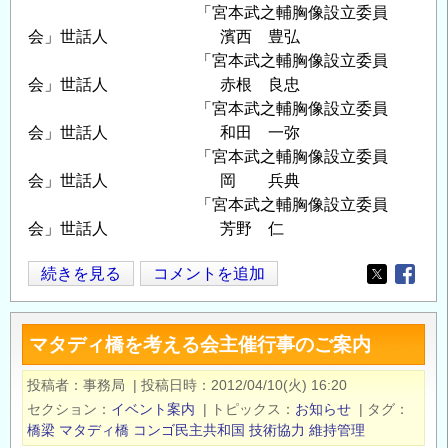
「宮本武之輔胸像設立委員
会」世話人 濱西 豊弘
「宮本武之輔胸像設立委員
会」世話人 赤根 良忠
「宮本武之輔胸像設立委員
会」世話人 和田 一弥
「宮本武之輔胸像設立委員
会」世話人 岡 兵典
「宮本武之輔胸像設立委員
会」世話人 芳野 仁
民
続きを見る
コメントを追加
Opens in
Opens
衆
の
マタディ橋を考える会主催行事のご案内
た
め
投稿者
事務局
|
投稿日時
2012/04/10(火) 16:20
に
セクション
イベント案内
|
トピックス
お知らせ
|
タグ
生
橋梁
マタディ橋
コンゴ民主共和国
技術協力
維持管理