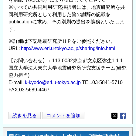
※すべての共同利用研究採択者には、地震研究所を共
同利用研究所として利用した旨の謝辞の記載を
publicationに求め、その別刷の提出を義務といたしま
す。
※詳細は下記地震研究所ＨＰをご参照ください。
URL:
http://www.eri.u-tokyo.ac.jp/sharing/info.html
【お問い合わせ】〒113-0032東京都文京区弥生1-1-1
国立大学法人東京大学地震研究所研究支援チーム(研究
協力担当)
E-mail.
k-kyodo@eri.u-tokyo.ac.jp
TEL.03-5841-5710
FAX.03-5689-4467
東
続きを見る
コメントを追加
Opens in
Opens
京
大