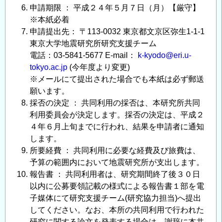
申請期限 ： 平成２４年５月７日（月）【厳守】
※本紙必着
申請提出先： 〒113-0032 東京都文京区弥生1-1-1
東京大学地震研究所研究支援チーム
電話：03-5841-5677 E-mail：
k-kyodo@eri.u-
tokyo.ac.jp
(今年度より変更)
※メールにて提出された場合でも本紙は必ず郵送
願います。
採否の決定 ： 共同利用の採否は、本研究所共同
利用委員会が決定します。採否の決定は、平成２
４年６月上旬までに行われ、結果を申請者に通知
します。
所要経費 ： 共同利用に必要な経費及び旅費は、
予算の範囲内において地震研究所が支出します。
報告書 ： 共同利用者は、研究期間終了後３０日
以内に公募要領記載の様式による報告書１部を電
子媒体にて研究支援チーム(研究協力担当)へ提出
してください。なお、本所の共同利用で行われた
研究に関する論文を発表する場合は、謝辞に本共