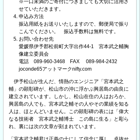
※一口未満のご寄付につきましても大切に活用さ
次
せていただきます。
公
申込み方法
募
振込用紙をお送りいたしますので、郵便局で振り
に
こんでください。 振込手数料は無料です。
つ
お問い合わせ先
い
愛媛県伊予郡松前町大字出作44-1 宮本武之輔胸
て
像建立委員会
の
電話 089-960-3468 FAX 089-984-2432
joconde65アットマークnifty.com
伊予松山が生んだ、情熱のエンジニア「宮本武之
輔」の顕彰碑が、松山市の沖に浮かぶ興居島の由良に
建立されています。しかし、松山在住の人はおろか、
興居島の人でも、宮本武之輔その人やその業績を知る
人は、ほとんどいません。この顕彰碑の表には「偉大
なる技術者 宮本武之輔博士 この島に生る」と彫ら
れ、裏には次の文章が刻まれています。
「宮本武之輔君は正義の士にして信念に厚し 卓抜せ