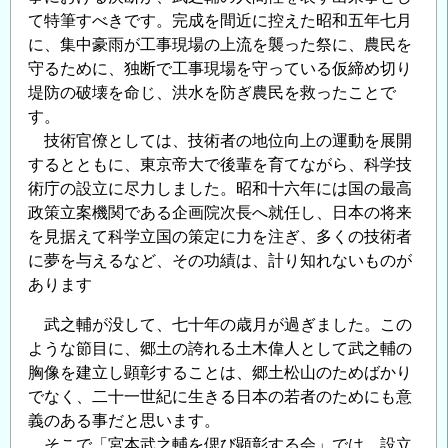
て特筆すべきです。完成を間近に控えた昭和五年七月
に、集中豪雨が工事現場の上流を襲った祭に、農民を
守るために、独断で工事現場を守っている仮締め切り
堤防の破壊を命じ、洪水を防ぎ農民を救ったことで
す。
技術官僚としては、技術者の地位向上の運動を展開
するとともに、東京帝大で後輩を育てながら、科学技
術庁の設立に尽力しました。昭和十六年には国の最高
政策立案機関である企画院次長へ就任し、日本の将来
を見据えて科学立国の策定に力を注ぎ、多くの技術者
に夢を与えるなど、その功績は、計り知れないものが
あります
武之輔が没して、七十年の歳月が過ぎました。この
ような節目に、郷土の誇れる土木偉人として武之輔の
胸像を建立し顕彰することは、郷土松山のためばかり
でなく、二十一世紀に生きる日本の若者のためにも意
義のある事だと思います。
そこで「宮本武之輔を偲び顕彰する会」では、設立