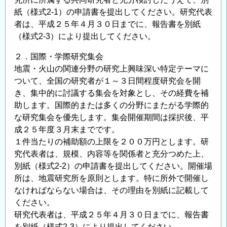
紙（様式2-1）の申請書を提出してください。研究代表
者は、平成２５年４月３０日までに、報告書を別紙
（様式2-3）により提出してください。
２．国際・学際研究集会
地震・火山の関連分野の研究上興味深い特定テーマに
ついて、全国の研究者が１～３日間程度研究会を開
き、集中的に討議する集会を対象とし、その経費を補
助します。国際的または多くの分野にまたがる学際的
な研究集会を優先します。集会開催期間は採択後、平
成２５年度３月末までです。
１件当たりの補助額の上限を２００万円とします。研
究代表者は、規模、内容等を関係者と充分つめた上、
別紙（様式2-2）の申請書を提出してください。開催場
所は、地震研究所を原則とします。特に所外で開催し
なければならない場合は、その理由を別紙に記載して
ください。
研究代表者は、平成２５年４月３０日までに、報告書
を別紙（様式2-3）により提出してください。