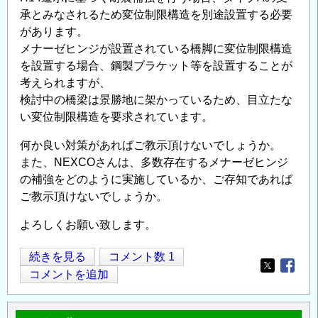
承とみなされるため変位制限構造を別途設置する必要
シ
があります。
ン
メナーゼヒンジが設置されている橋脚に変位制限構造
ポ
を設置する場合、鋼製ブラケット等を設置することが
ジ
考えられますが、
ウ
検討中の橋梁は景勝地に架かっているため、目立たな
ム
い変位制限構造を要求されています。
第
1
何か良い対策があればご教示頂けないでしょうか。
回
また、NEXCOさんは、多数存在するメナーゼヒンジ
（第
の補強をどのように実施しているか、ご存知であれば
23
ご教示頂けないでしょうか。
回
よろしくお願い致します。
ICUS
オ
道
続きを見る
コメント数 1
ー
Opens in
Opens
路
コメントを追加
プ
橋
ン
メ
レ