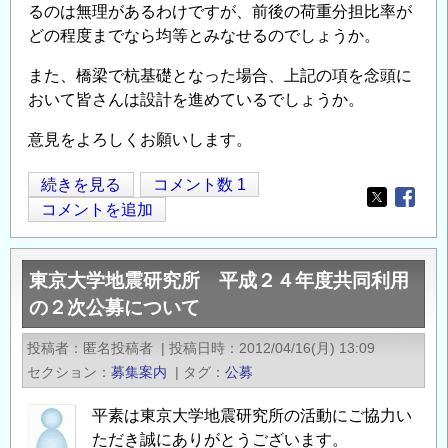
るのは無理があるわけですが、前後の荷重分担比率が
どの程度までなら均等とみなせるのでしょうか。
また、橋梁で杭基礎となった場合、上記の項を念頭に
おいて皆さんは設計を進めているでしょうか。
意見をよろしくお願いします。
橋
続きを見る
コメント数 1
Opens in
Opens
台
コメントを追加
杭
基
東京大学地震研究所 平成２４年度共同利用
礎
の２次公募について
の
荷
投稿者
匿名投稿者
|
投稿日時
2012/04/16(月) 13:09
重
セクション
募集案内
|
タグ
公募
分
担
平素は東京大学地震研究所の活動にご協力い
に
ただき誠にありがとうございます。