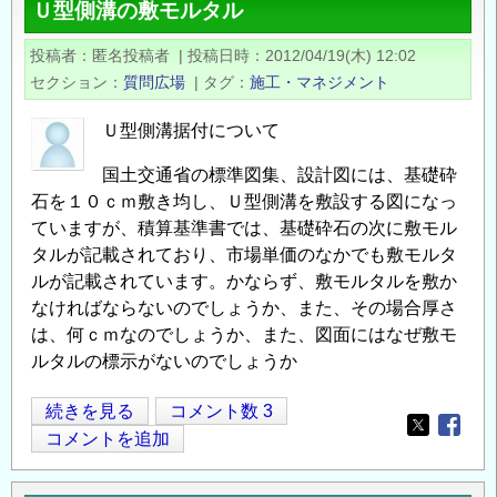
Ｕ型側溝の敷モルタル
ナ
ク
ー
チ
投稿者
匿名投稿者
|
投稿日時
2012/04/19(木) 12:02
ゼ
ャ）
セクション
質問広場
|
タグ
施工・マネジメント
ヒ
「被
ン
Ｕ型側溝据付について
災
ジ
地
国土交通省の標準図集、設計図には、基礎砕
の
か
石を１０ｃｍ敷き均し、Ｕ型側溝を敷設する図になっ
耐
ら
ていますが、積算基準書では、基礎砕石の次に敷モル
震
み
タルが記載されており、市場単価のなかでも敷モルタ
補
た
ルが記載されています。かならず、敷モルタルを敷か
強
復
なければならないのでしょうか、また、その場合厚さ
の
興
は、何ｃｍなのでしょうか、また、図面にはなぜ敷モ
の
ルタルの標示がないのでしょうか
現
Ｕ
続きを見る
コメント数 3
状」
Opens in
Opens
型
コメントを追加
の
側
溝