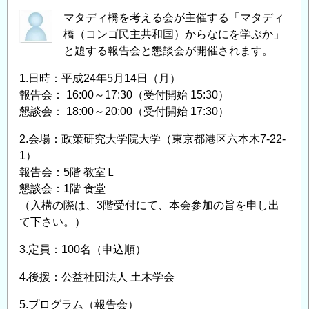
き
た
マタディ橋を考える会が主催する「マタディ
橋（コンゴ民主共和国）からなにを学ぶか」
土
と題する報告会と懇談会が開催されます。
木
偉
1.日時：平成24年5月14日（月）
人
報告会： 16:00～17:30（受付開始 15:30）
「宮
懇談会： 18:00～20:00（受付開始 17:30）
本
武
2.会場：政策研究大学院大学（東京都港区六本木7-22-
1）
之
報告会：5階 教室Ｌ
輔」
懇談会：1階 食堂
胸
（入構の際は、3階受付にて、本会参加の旨を申し出
像
て下さい。）
建
立
3.定員：100名（申込順）
募
金
4.後援：公益社団法人 土木学会
の
5.プログラム（報告会）