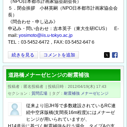
（NPO日本都市計画家協会副会長）
５．閉会挨拶 小林英嗣（NPO日本都市計画家協会会
長）
《問合わせ・申し込み》
申込み・問い合わせ：吉本英子（東大生研ICUS） E-
mail:
yosimoto@iis.u-tokyo.ac.jp
TEL：03-5452-6472，FAX: 03-5452-647６
[経
続きを見る
コメントを追加
Opens in
Opens
験
の
道路橋メナーゼヒンジの耐震補強
共
有]
投稿者
匿名投稿者
|
投稿日時
2012/04/19(木) 17:43
震
セクション
質問広場
|
タグ
耐震補強
メナーゼヒンジ
災
復
従来より旧JH等で多数建設されているRC連
興・
続中空床版橋(支間長16m程度)にはメナーゼ
連
ヒンジが用いられていますが、
続
H14道示に基づく耐震補強を行う場合、タイプAの支