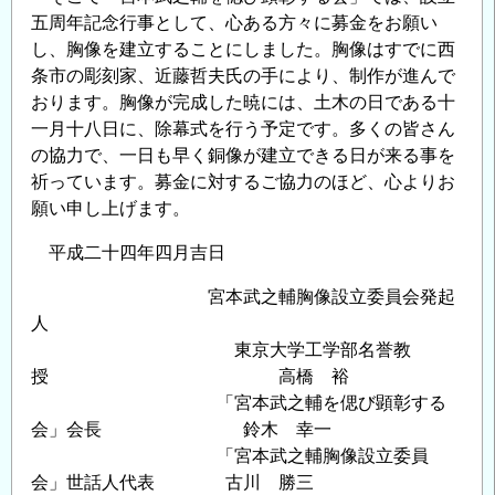
五周年記念行事として、心ある方々に募金をお願い
し、胸像を建立することにしました。胸像はすでに西
条市の彫刻家、近藤哲夫氏の手により、制作が進んで
おります。胸像が完成した暁には、土木の日である十
一月十八日に、除幕式を行う予定です。多くの皆さん
の協力で、一日も早く銅像が建立できる日が来る事を
祈っています。募金に対するご協力のほど、心よりお
願い申し上げます。
平成二十四年四月吉日
宮本武之輔胸像設立委員会発起
人
東京大学工学部名誉教
授 高橋 裕
「宮本武之輔を偲び顕彰する
会」会長 鈴木 幸一
「宮本武之輔胸像設立委員
会」世話人代表 古川 勝三