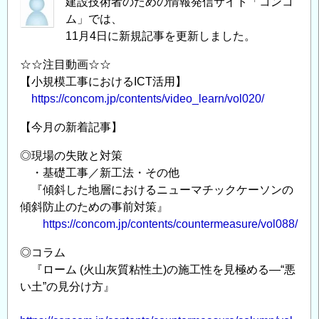
建設技術者のための情報発信サイト「コンコ
ム」では、
11月4日に新規記事を更新しました。
☆☆注目動画☆☆
【小規模工事におけるICT活用】
https://concom.jp/contents/video_learn/vol020/
【今月の新着記事】
◎現場の失敗と対策
・基礎工事／新工法・その他
『傾斜した地層におけるニューマチックケーソンの
傾斜防止のための事前対策』
https://concom.jp/contents/countermeasure/vol088/
◎コラム
『ローム (火山灰質粘性土)の施工性を見極める—“悪
い土”の見分け方』