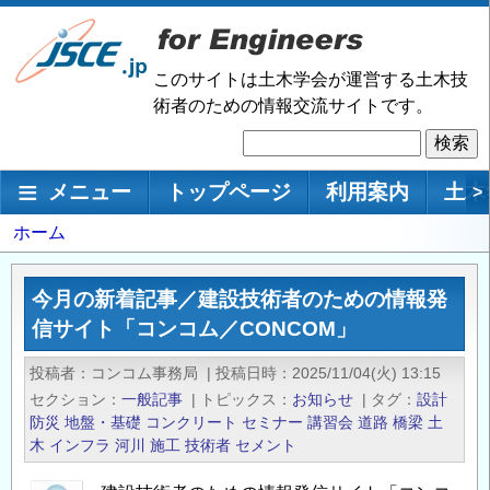
メ
イ
ン
このサイトは土木学会が運営する土木技
コ
術者のための情報交流サイトです。
ン
検
テ
索
ン
メインナビゲーション
メニュー
トップページ
利用案内
土木
>
ツ
に
パ
ホーム
移
ン
動
く
今月の新着記事／建設技術者のための情報発
ず
信サイト「コンコム／CONCOM」
投稿者
コンコム事務局
|
投稿日時
2025/11/04(火) 13:15
セクション
一般記事
|
トピックス
お知らせ
|
タグ
設計
防災
地盤・基礎
コンクリート
セミナー
講習会
道路
橋梁
土
木
インフラ
河川
施工
技術者
セメント