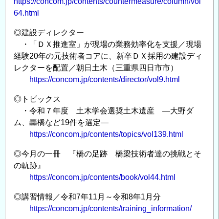
https://concom.jp/contents/countermeasure/column/vol
64.html
◎建設ディレクター
・「ＤＸ推進室」が現場の業務効率化を支援／現場
経験20年の元技術者コアに、新卒ＤＸ採用の建設ディ
レクターを配置／朝日土木（三重県四日市市）
https://concom.jp/contents/director/vol9.html
◎トピックス
・令和７年度 土木学会選奨土木遺産 ―大野ダ
ム、轟橋など19件を選定―
https://concom.jp/contents/topics/vol139.html
◎今月の一冊 『橋の足跡 橋梁技術者達の挑戦とそ
の軌跡』
https://concom.jp/contents/book/vol44.html
◎講習情報／令和7年11月～令和8年1月分
https://concom.jp/contents/training_information/