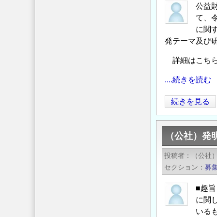
フ
ブ
ゆ
公益
ィ
ス
く
て、
リ
ト
え」
に関
ピ
ラ
発テーマ及び
開
ン
ク
催
詳細はこちら
「防
ト
の
災・
募
ご
....続きを読む
レ
集
案
ジ
の
放
続きを見る
内
リ
ご
射
の
エ
案
性
ン
（公社）発
内
廃
ス」
【締
棄
投稿者
（公社
分
切
物
セクション
募
野
延
の
2026
長：
地
■趣
年
2026
層
に関
度
年
処
いる