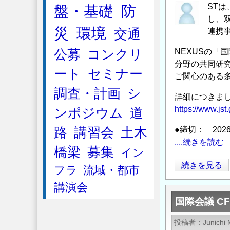
ー
STは
盤・基礎
防
「モ
し、
ル
災
環境
交通
連携
デ
公募
コンクリ
NEXUSの「
ィ
分野の共同研
ブ、
ート
セミナー
ご関心のある
キ
調査・計画
シ
リ
詳細につきまし
バ
https://www.jst
ンポジウム
道
ス、
路
講習会
土木
●締切： 2026
マ
....続きを読む
ー
橋梁
募集
イン
シ
JST
続きを見る
フラ
流域・都市
ャ
日
ル、
講演会
ASEAN
ツ
国際会議 C
科
バ
学
ル
投稿者
Junichi
技