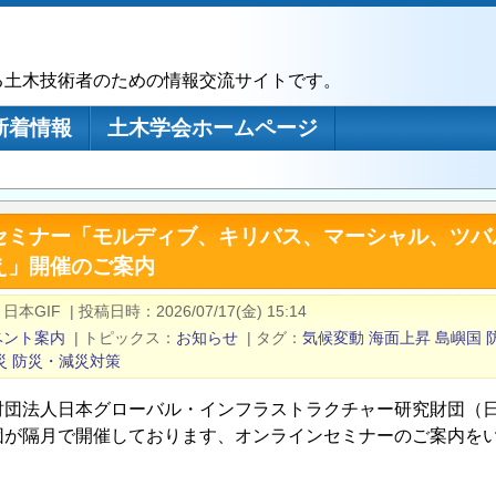
る土木技術者のための情報交流サイトです。
新着情報
土木学会ホームページ
セミナー「モルディブ、キリバス、マーシャル、ツバ
え」開催のご案内
日本GIF
|
投稿日時
2026/07/17(金) 15:14
ベント案内
|
トピックス
お知らせ
|
タグ
気候変動
海面上昇
島嶼国
災
防災・減災対策
財団法人日本グローバル・インフラストラクチャー研究財団（日
団が隔月で開催しております、オンラインセミナーのご案内を