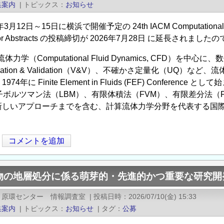
集案内
|
トピックス
お知らせ
年3月12日～15日に横浜で開催予定の 24th IACM Computational F
l for Abstracts の投稿締切が 2026年7月28日 に延長され
体力学（Computational Fluid Dynamics, CFD
fication & Validation（V&V）、不確かさ定量化（U
4年に Finite Element in Fluids (FEF) Confer
子ボルツマン法（LBM）、有限体積法（FVM）、有限差分法（
新しいアプローチまでを含む、計算流体力学分野を代表する国
コメントを追加
物の地層処分に係る萌芽的・先進的かつ重要な研究開
）原環センター 情報調査室
|
投稿日時
2026/07/10(金) 15:33
集案内
|
トピックス
お知らせ
|
タグ
公募