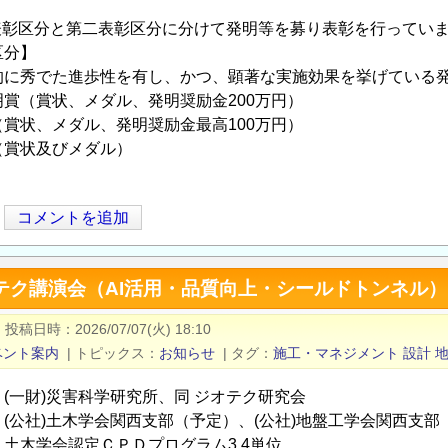
一表彰区分と第二表彰区分に分けて発明等を募り表彰を行ってい
分】
秀でた進歩性を有し、かつ、顕著な実施効果を挙げている発
（賞状、メダル、発明奨励金200万円）
状、メダル、発明奨励金最高100万円）
賞状及びメダル）
コメントを追加
テク講演会（AI活用・品質向上・シールドトンネル）
|
投稿日時
2026/07/07(火) 18:10
ベント案内
|
トピックス
お知らせ
|
タグ
施工・マネジメント
設計
(一財)災害科学研究所、同 ジオテク研究会
(公社)土木学会関西支部（予定）、(公社)地盤工学会関西支部
学会認定ＣＰＤプログラム3.4単位