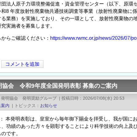
財団法人原子力環境整備促進・資金管理センター（以下、原環
令和8 年度放射性廃棄物共通技術調査等事業（放射性廃棄物に
する業務）を実施しており、その一環として、放射性廃棄物の
研究実施者を募集します。
からご確認ください：
https://www.rwmc.or.jp/news/2026/07/po
コメントを追加
明協会 令和9年度全国発明表彰 募集のご案内
）発明協会 発明奨励グループ
|
投稿日時
2026/07/08(水) 20:53
集案内
|
トピックス
お知らせ
旨： 本発明表彰は、皇室から毎年御下賜金を拝受し、我が国に
し、功績のあった方々を顕彰することにより科学技術の向上及
ものです。