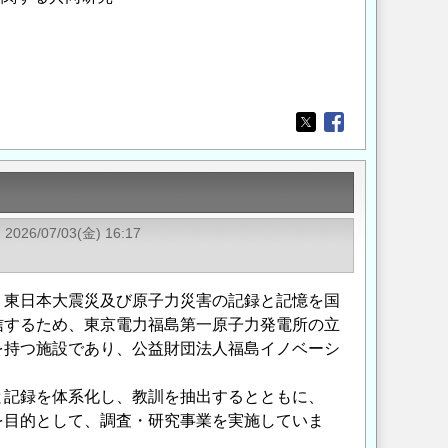
Opens in a new wi
Opens in a new
2026/07/03(金) 16:17
東日本大震災及び原子力災害の記録と記憶を国
信するため、東京電力福島第一原子力発電所の立
を持つ施設であり、公益財団法人福島イノベーシ
記録を体系化し、教訓を抽出するとともに、
を目的として、調査・研究事業を実施していま