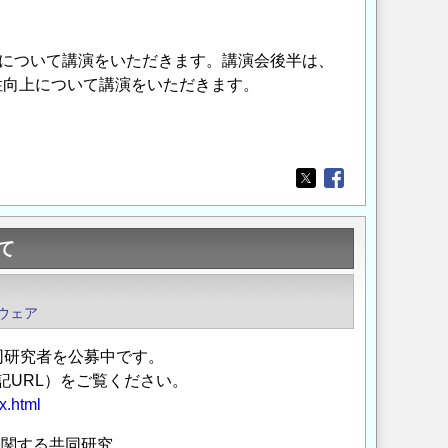
上について講演をいただきます。講演会後半は、
性向上について講演をいただきます。
Opens in a new wi
Opens in a new
て
ウェア
同研究者を公募中です。
記URL）をご覧ください。
x.html
に関する共同研究