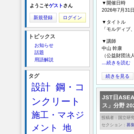
▼開催日時
ようこそ
ゲスト
さん
2026年7月3
新規登録
ログイン
▼タイトル
「モルディブ
トピックス
▼講師
お知らせ
中山 幹康
話題
（公益財団法
用語解説
....続きを読む
タグ
オ
続きを見る
ン
設計
鋼・コ
ラ
JST日AS
ンクリート
イ
ス」分野 2
ン
施工・マネジ
セ
投稿者
国立研究
ミ
セクション
募
メント
地
ナ