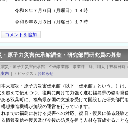
） 令和８年７月６日（月曜日）１４時
） 令和８年８月３日（月曜日）１７時
コメントを追加
災・原子力災害伝承館調査・研究部門研究員の募集
大震災・原子力災害伝承館 企画事業部 事業課 緑川翔太
|
投稿日時
集案内
|
トピックス
お知らせ
本大震災・原子力災害伝承館（以下「伝承館」という。）は、
代を超えて伝えつつ、復興に向けて力強く進む福島県の姿を発
である双葉町に、福島県が国の支援を受けて開設した研究部門
ト構想推進機構が施設の運営を行っています。
れまでの福島における災害への対応、復旧・復興に係る経験と
よる情報発信や復興及び今後の防災を担う人材を育成すること