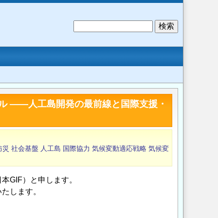
検
索
ル ――人工島開発の最前線と国際支援・
防災
社会基盤
人工島
国際協力
気候変動適応戦略
気候変
本GIF）と申します。
いたします。