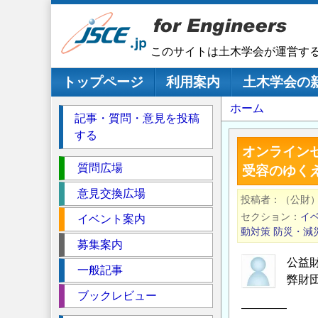
メ
イ
ン
このサイトは土木学会が運営す
コ
ン
メインナビゲーション
トップページ
利用案内
土木学会の
テ
パ
ホーム
ン
記事・質問・意見を投稿
ツ
ン
する
に
く
オンライン
移
セ
ず
質問広場
受容のゆく
動
ク
意見交換広場
投稿者
（公財）
シ
セクション
イ
イベント案内
ョ
動対策
防災・減
ン
募集案内
公益
一般記事
弊財
ブックレビュー
――――