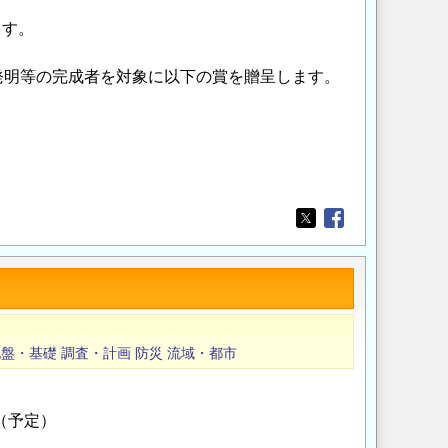
ます。
明等の完成者を対象に以下の賞を贈呈します。
Opens in a new wi
Opens in a new
地盤・基礎
調査・計画
防災
流域・都市
（予定）