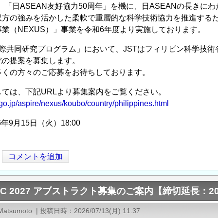
、「日ASEAN友好協力50周年」を機に、日ASEANの長き
双方の強みを活かした柔軟で重層的な科学技術協力を推進するた
事業（NEXUS）」事業を令和6年度より実施しております。
国際共同研究プログラム」において、JSTはフィリピン科学技術
究の提案を募集します。
多くの方々のご応募をお待ちしております。
ては、下記URLより募集案内をご覧ください。
.go.jp/aspire/nexus/koubo/country/philippines.html
年9月15日（火）18:00
コメントを追加
FC 2027 アブストラクト募集のご案内【締切延長：2
 Matsumoto
|
投稿日時
2026/07/13(月) 11:37