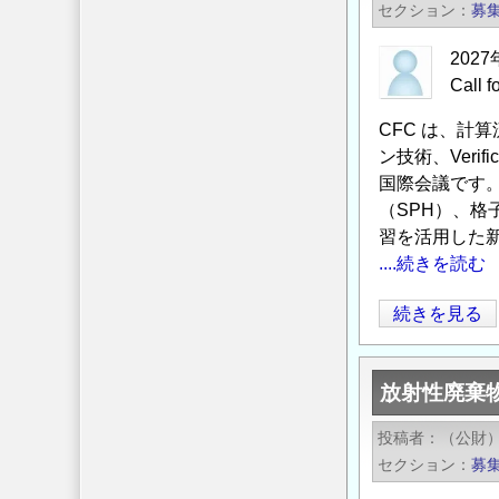
――
セクション
募
術・
人
イ
2027
工
ノ
Cal
島
ベ
開
CFC は、計算流
ー
発
ン技術、Veri
シ
の
国際会議です。197
ョ
最
（SPH）、格
ン
前
習を活用した
協
線
....続きを読む
働
と
連
国
続きを見る
国
携
際
際
事
会
支
業
放射性廃棄
議
援・
（NEXUS）
CFC
受
投稿者
（公財
日
2027
容
セクション
募
ー
ア
の