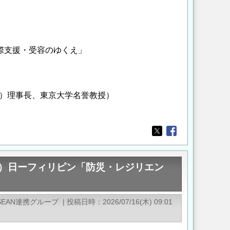
際支援・受容のゆくえ」
F）理事長、東京大学名誉教授）
Opens in a new wi
Opens in a new
US）日ーフィリピン「防災・レジリエン
SEAN連携グループ
|
投稿日時
2026/07/16(木) 09:01