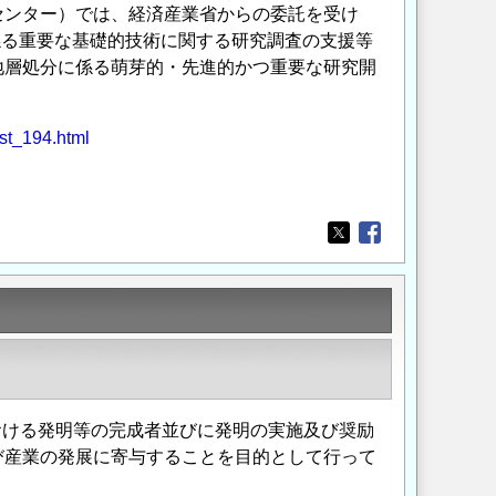
センター）では、経済産業省からの委託を受け
係る重要な基礎的技術に関する研究調査の支援等
地層処分に係る萌芽的・先進的かつ重要な研究開
st_194.html
Opens in a new wi
Opens in a new
おける発明等の完成者並びに発明の実施及び奨励
び産業の発展に寄与することを目的として行って