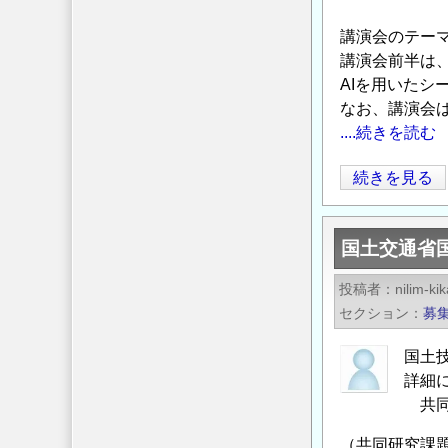
発
度
講演会のテーマ
テ
全
講演会前半は、
ー
国
AIを用いた
マ
発
なお、講演会は
及
明
....続きを読む
び
表
研
彰
第
続きを見る
究
募
22
実
集
回
施
の
国土交通省
ジ
者
ご
オ
の
投稿者
nilim-ki
案
テ
セクション
募
募
内
ク
集
の
講
国土
の
演
詳細
会
共同
（AI
（共同研究課題