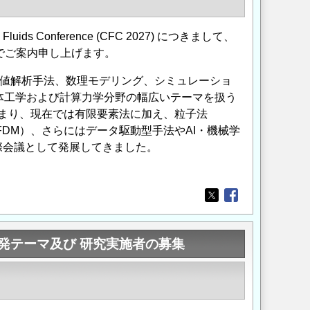
luids Conference (CFC 2027) につきまして、
ましたのでご案内申し上げます。
）を中心に、数値解析手法、数理モデリング、シミュレーショ
Q）など、流体工学および計算力学分野の幅広いテーマを扱う
ence として始まり、現在では有限要素法に加え、粒子法
FDM）、さらにはデータ駆動型手法やAI・機械学
際会議として発展してきました。
Opens in a new wi
Opens in a new
発テーマ及び 研究実施者の募集