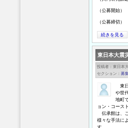
活
用・
（公募開始
品
（公募締切
質
向
国
続きを見る
上・
土
シ
交
ー
東日本大震
通
ル
省
ド
投稿者
東日本
国
ト
セクション
募
土
ン
技
東日
ネ
術
や世
ル）
政
地町
の
策
ョン・コース
伝承館は、こ
総
様々な手法に
合
す。
研