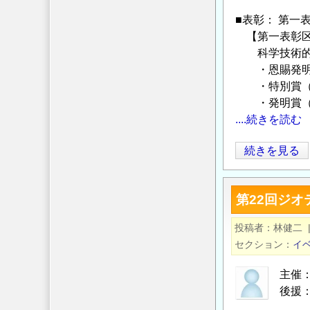
国
7
分
際
■表彰： 第
月
に
【第一表彰区
共
28
係
科学技術的に
同
日
る
・恩賜発明賞
研
（火）】
萌
・特別賞（賞
究
の
芽
・発明賞（
提
的・
....続きを読む
案
先
の
進
（公
続きを見る
募
的
社）
集
か
発
の
第22回ジオ
つ
明
重
協
投稿者
林健二
要
会
セクション
イ
な
令
研
和
主催：
究
9
後援：
開
年
土木