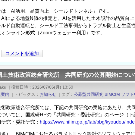
は「AI活用、品質向上、シールドトンネル」です。
AIによる地盤N値の推定と、AIを活用した土木設計の品質向
シールド自動運転と、シールド工法事例からトラブル防止と生産
オンライン形式（Zoomウェビナー利用）です。
コメントを追加
国土技術政策総合研究所 共同研究の公募開始につい
kaku
|
投稿日時
2026/07/06(月) 13:59
集案内
|
トピックス
お知らせ
|
タグ
公募型共同研究
BIMCIM
ソフト
技術政策総合研究所では、下記の共同研究の実施にあたり、共
については、国総研HPの「共同研究・委託研究」のページ（下
研究・委託研究：
https://www.nilim.go.jp/lab/bbg/kyoudou/inde
名） BIM/CIMにおけるパラメトリック設計のソフトウェア