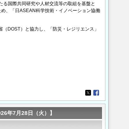
にわたる国際共同研究や人材交流等の取組を基盤と
め、「日ASEAN科学技術・イノベーション協働
省（DOST）と協力し、「防災・レジリエンス」
Opens in a new wi
Opens in a new
026年7月28日（火）】