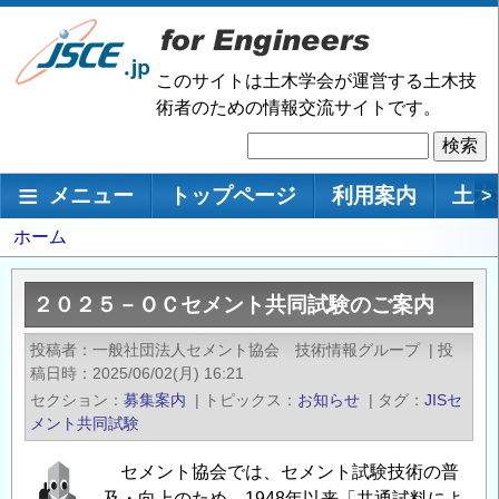
メ
イ
ン
このサイトは土木学会が運営する土木技
コ
術者のための情報交流サイトです。
ン
検
テ
索
ン
メインナビゲーション
メニュー
トップページ
利用案内
土木
>
ツ
に
パ
ホーム
移
ン
動
く
２０２５－ＯＣセメント共同試験のご案内
ず
投稿者
一般社団法人セメント協会 技術情報グループ
|
投
稿日時
2025/06/02(月) 16:21
セクション
募集案内
|
トピックス
お知らせ
|
タグ
JISセ
メント共同試験
セメント協会では、セメント試験技術の普
及・向上のため、1948年以来「共通試料によ