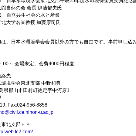
講演1：日本水環境学会東北支部平成25年度水環境保全賞受賞記念
会 会長 伊藤郁夫氏
講演2：自立共生社会の水と産業
名誉教授 加藤康司氏
加は、日本水環境学会会員以外の方でも自由です。事前申し込
：00～ 会場未定、会費4000円程度
連絡先
環境学会東北支部 中野和典
2 福島県郡山市田村町徳定字中河原1
部
719, Fax:024-956-8858
o@civil.ce.nihon-u.ac.jp
会東北支部ＨＰ
ku.web.fc2.com/