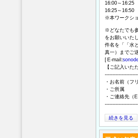
歴
16:00～1
史
16:25～16:
と
※本ワークショ
地
※どなたでも参
域
をお願いいた
の
件名を「「水
水
真一）までご
環
[ E-mail:
sonode
境
【ご記入いた
」
---------------------
の
・お名前（フ
・ご所属
・ご連絡先（E-
---------------------
「水
続きを見る
と
社