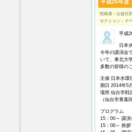
平成26年度
会」
公
投稿者
公益社
開
セクション
イ
ワ
ー
平成2
ク
日本
シ
今年の講演会
ョ
いて、東北大
ッ
多数の皆様の
プ
（3
主催 日本水環
月
期日 2014年5
17
場所 仙台市戦
日
（仙台市青葉区大町2
開
プログラム
催）
15：00～ 講演
の
15：00～ 
ご