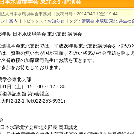
 日本水環境学会 東北支部 講演会
団法人日本水環境学会事務局
|
投稿日時
2014/04/11(金) 19:44
ベント案内
|
トピックス
お知らせ
|
タグ
講演会
水環境
東北
共生社
6年度 日本水環境学会 東北支部 講演会
水環境学会東北支部では、平成26年度東北支部講演会を下記の
では、資源の無いわが国が直面する近い将来の社会問題を踏ま
学名誉教授の加藤康司先生にお話を頂きます。
ご参加をお待ちしております。
境学会東北支部
月31日（土） 15：00 ～ 17：30
災復興記念館 第5会議室
-12-1 Tel:022-253-6931）
会
挨拶 日本水環境学会東北支部長 岡田誠之