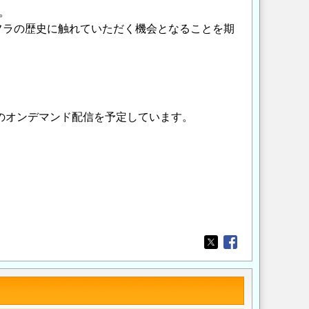
。
フラの歴史に触れていただく機会となることを期
のオンデマンド配信を予定しています。
Opens in a new wi
Opens in a new