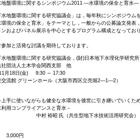
地盤環境に関するシンポジウム2011 ―水環境の保全と育水―
下水地盤環境に関する研究協議会」は，毎年秋にシンポジウム
水環境の保全と育水」をテーマとし，一般からの公募論文発表
ョンおよびパネル展示を中心とするプログラム構成となってお
ご参加と活発な討議を期待しております。
地盤環境に関する研究協議会，(財)日本地下水理化学研究所，(
社団法人土木学会関西支部 他
1月18日(金) 9:30 ～ 17:30
流館 グリーンホール（大阪市西区立売堀2―1―2）
に使いながらも健全な水環境を後世に引き継いでいくた
用コンプライアンスと育水－
昭 氏（共生型地下水技術活用研究会）
 3,000円