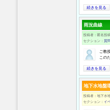
平
続きを見る
成
26
雨況曲線
年
度
投稿者
匿名投
日
セクション
質
本
水
ご教
環
この
境
雨
続きを見る
学
況
会
曲
東
地下水地盤
線
北
の
支
投稿者
地下水
部
セクション
イ
講