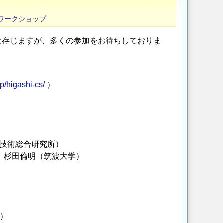
4
ワークショップ
は存じますが、多くの参加をお待ちしておりま
jp/higashi-cs/
）
産業技術総合研究所）
－」杉田倫明（筑波大学）
）
学）