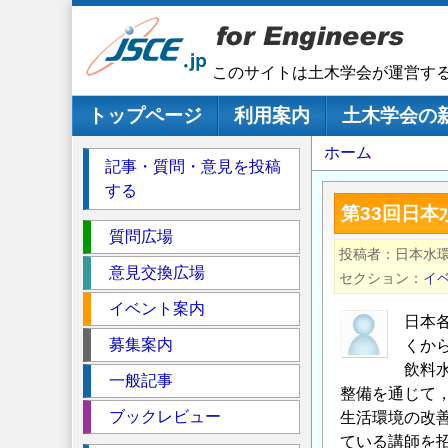
メ
イ
ン
このサイトは土木学会が運営す
コ
ン
メインナビゲーション
トップページ
利用案内
土木学会の
テ
パ
ホーム
ン
記事・質問・意見を投稿
ツ
ン
する
に
く
第33回日
移
セ
ず
質問広場
動
投稿者
日本水
ク
意見交換広場
セクション
イ
シ
イベント案内
ョ
日本
ン
募集案内
くか
飲料
一般記事
整備を通じて
ブックレビュー
生活環境の改
ている講師を