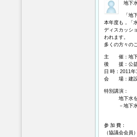
演
地下水
会
「地
の
本年度も，「
ディスカッシ
われます。
多くの方々の
主 催：地下水
後 援：公益
日 時：2011年1
会 場：建設交
特別講演：
地下水を上手
－地下水利
中村 裕
参 加 費：
（協議会会員）