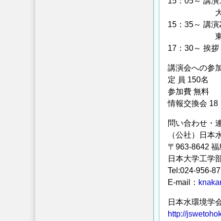
15：05～ 
案
大館自然の
内
15：35～ 
の
東北大学
17：30～ 挨拶
講演会への参
定 員 150名
参加費 無料
情報交換会 18
問い合わせ・
（公社）日本水
〒963-864
日本大学工学
Tel:024-956-8
E-mail：
knakan
日本水環境学
http://jswetoho