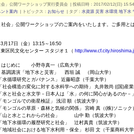
社会」公開ワークショップ実行委員会
|
投稿日時
2017/02/12(日) 15:5
ベント案内
|
トピックス
お知らせ
|
タグ
水資源
災害
水環境
地下水
と社会」公開ワークショップのご案内をいたします。ご多用と
3月17日（金）13:15～16:50
 東区民文化センター スタジオ１（
http://www.cf.city.hiroshima.
＞
3:20 はじめに 小野寺真一（広島大学）
:45 基調講演「地下水と災害」 西垣 誠 （岡山大学）
:00 「水循環研究とガバナンス」 近藤昭彦（千葉大学）
:15 「社会構造の変化に対する水科学への期待」 丸井敦尚 ((国)
4:30 「水と社会と水文学－日本人は「水」の何に関心があるのか
:45 「モンゴルでの衛星検証」 浅沼 順（筑波大学）
:00 「モンゴルの草原・森林と気候の関係」 宮崎 真（(株)ソニック
5:30 「山と水とこれからの社会」 山中 勤（筑波大学）
5:45 「地下水循環の履歴研究と社会」 辻村真貴（筑波大学）
:00 「地域社会における地下水利用・保全」 杉田 文（千葉商科大