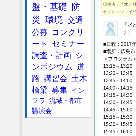
本
盤・基礎
防
投稿者
「水と
水
セクション
イ
環
災
環境
交通
境
「水
公募
コンクリ
学
す。
会
ート
セミナー
■日程：2017年
市
■場所：広島市
調査・計画
シ
民
＜プログラム
セ
ンポジウム
道
13:15～1
ミ
13:20～13
路
講習会
土木
ナ
13:45～14
ー
14:00～14
橋梁
募集
イン
「水
14:15～1
フラ
流域・都市
イ
14:30～14
ン
講演会
14:45～15
フ
15:15～1
ラ
15:30～1
の
15:45～16