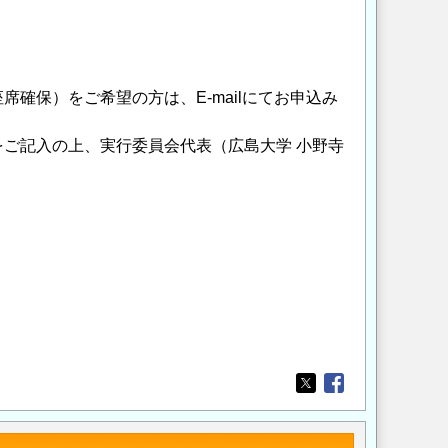
）
確保）をご希望の方は、E-mailにてお申込み
ご記入の上、実行委員会代表（広島大学 小野寺
Opens in a new wi
Opens in a new