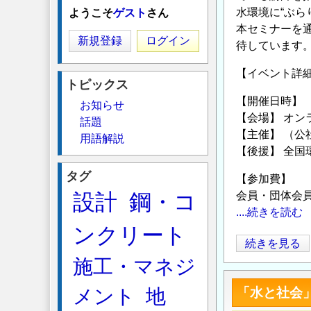
水環境に“ぶら
ようこそ
ゲスト
さん
本セミナーを
新規登録
ログイン
待しています
【イベント詳
トピックス
【開催日時】 2
お知らせ
【会場】 オ
話題
【主催】 （
用語解説
【後援】 全国
タグ
【参加費】
設計
鋼・コ
会員・団体会員
....続きを読む
ンクリート
第
続きを見る
33
施工・マネジ
回
メント
地
「水と社会
日