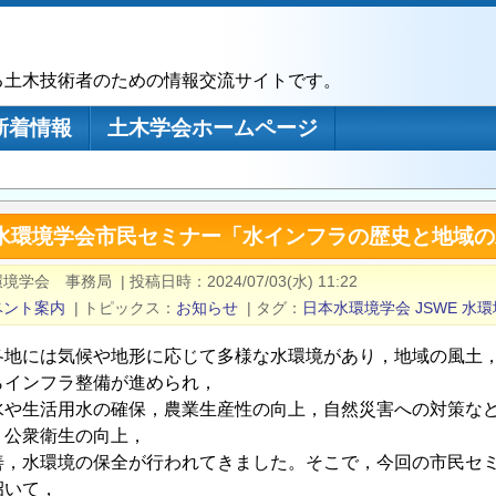
る土木技術者のための情報交流サイトです。
新着情報
土木学会ホームページ
本水環境学会市民セミナー「水インフラの歴史と地域の
環境学会 事務局
|
投稿日時
2024/07/03(水) 11:22
ベント案内
|
トピックス
お知らせ
|
タグ
日本水環境学会
JSWE
水環
各地には気候や地形に応じて多様な水環境があり，地域の風土
らインフラ整備が進められ，
水や生活用水の確保，農業生産性の向上，自然災害への対策な
，公衆衛生の向上，
善，水環境の保全が行われてきました。そこで，今回の市民セ
招いて，