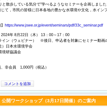
りと散歩している気分で”学べるようなセミナーを企画しました
通じて，市民の皆様に日本各地の豊かな水環境や文化，水イン
。
細】
https://www.jswe.or.jp/event/seminars/pdf/33c_seminar.pdf
024年 8月22日（木） 13：00～17：00
ンライン（ウェビナー） ※後日、申込者を対象にセミナー動画
公社）日本水環境学会
環境研協議会
、非会員 1,000円（税込）
コメントを追加
」公開ワークショップ（3月17日開催）のご案内