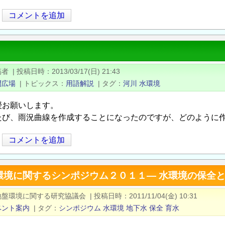
コメントを追加
稿者
|
投稿日時
2013/03/17(日) 21:43
問広場
|
トピックス
用語解説
|
タグ
河川
水環境
授お願いします。
たび、雨況曲線を作成することになったのですが、どのように作
コメントを追加
環境に関するシンポジウム２０１１― 水環境の保全と
地盤環境に関する研究協議会
|
投稿日時
2011/11/04(金) 10:31
ベント案内
|
タグ
シンポジウム
水環境
地下水
保全
育水