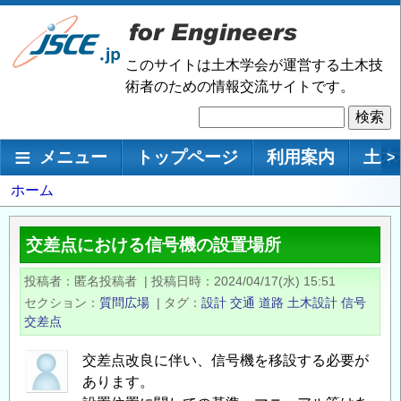
メ
イ
ン
このサイトは土木学会が運営する土木技
コ
術者のための情報交流サイトです。
ン
検
テ
索
ン
メインナビゲーション
メニュー
トップページ
利用案内
土木
>
ツ
に
パ
ホーム
移
ン
動
く
交差点における信号機の設置場所
ず
投稿者
匿名投稿者
|
投稿日時
2024/04/17(水) 15:51
セクション
質問広場
|
タグ
設計
交通
道路
土木設計
信号
交差点
交差点改良に伴い、信号機を移設する必要が
あります。