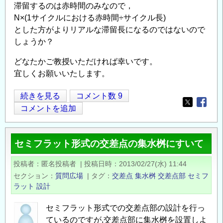
滞留するのは赤時間のみなので，
N×(1サイクルにおける赤時間÷サイクル長)
とした方がよりリアルな滞留長になるのではないので
しょうか？
どなたかご教授いただければ幸いです。
宜しくお願いいたします。
滞
続きを見る
コメント数 9
Opens in
Opens
留
コメントを追加
長
に
セミフラット形式の交差点の集水桝にすいて
つ
い
投稿者
匿名投稿者
|
投稿日時
2013/02/27(水) 11:44
て
セクション
質問広場
|
タグ
交差点
集水桝
交差点部
セミフ
の
ラット
設計
セミフラット形式での交差点部の設計を行っ
ているのですが,交差点部に集水桝を設置しよ