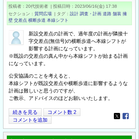
（織
投稿者
20代技術者
|
投稿日時
2023/06/16(金) 17:38
り
セクション
質問広場
|
タグ
設計
調査・計画
道路
舗装
擁
込
壁
交差点
横断歩道
本線シフト
み
長
新設交差点の計画で、過年度の計画が隣接十
字交差点(無信号)の横断歩道へ本線シフトが
に
影響する計画になっています。
よ
※既設の交差点の真ん中から本線シフトが始まる計画
る
になっています。
制
約）
公安協議のことを考えると、
に
本線シフトが既設交差点や横断歩道に影響するような
つ
計画は難しいと思うのですが、
い
ご教示、アドバイスのほどお願いいたします。
て
の
交
続きを見る
コメント数 2
Opens in
Opens
差
コメントを追加
点
シ