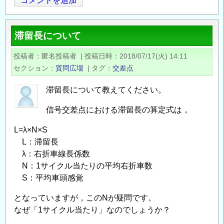
差
コメントを追加
点
に
滞留長について
お
い
投稿者
匿名投稿者
|
投稿日時
2018/07/17(火) 14:11
て
セクション
質問広場
|
タグ
交差点
車
両
滞留長について教えてください。
軌
信号交差点における滞留長の算定式は，
跡
を
L=λ×N×S
作
L：滞留長
図
λ：右折車線長係数
す
N：1サイクル当たりの平均右折車数
る
S：平均車頭感覚
場
となっていますが，このNが疑問です。
合
なぜ「1サイクル当たり」なのでしょうか？
の