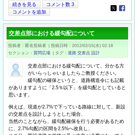
道
続きを見る
コメント数 3
Opens in
Opens
路
コメントを追加
設
計
交差点部における緩勾配について
の
交
投稿者
匿名投稿者
|
投稿日時
2012/02/15(水) 02:18
差
セクション
質問広場
|
タグ
道路
交差点
設計
点
取
交差点部における緩勾配について、分かる方
付
がいらっしゃいましたらご教授ください。
部
緩勾配の確保というと、道路構造令にも記載
に
がありますように「2.5％以下」を緩勾配としていると
思います。
お
け
例えば、現道が2.7%で下っている路線に対して、新設
る
の交差点を設計しようとした場合、
幅
当然のことながら、緩勾配確保を行う必要があるため
員
に、2.7%勾配の区間を2.5%へ改良し、
の