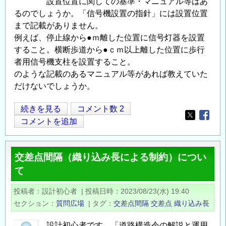
設置位置に関しての基準・マニュアル等はあ
るのでしょうか。「信号機設置の指針」には設置位置
まで記載がありません。
例えば、停止線から●ｍ離した位置に信号灯器を設置
すること。横断歩道から●ｃｍ以上離した位置に歩行
者用信号機支柱を設置すること。
のような記載のあるマニュアル等があれば教えていた
だけないでしょうか。
交
続きを見る
コメント数 2
Opens in
Opens
差
コメントを追加
点
に
交差点間隔（織り込み長による制約）につい
お
て
け
る
投稿者
設計初心者
|
投稿日時
2023/08/23(水) 19:40
信
セクション
質問広場
|
タグ
交差点間隔
交差点
織り込み長
号
機
設計初心者です。「道路構造令の解説と運用