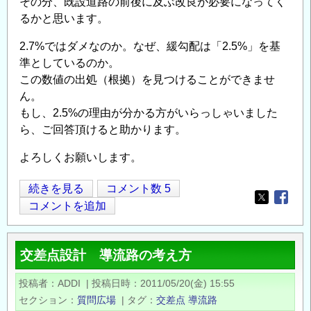
その分、既設道路の前後に及ぶ改良が必要になってく
変
るかと思います。
動
2.7%ではダメなのか。なぜ、緩勾配は「2.5%」を基
に
準としているのか。
つ
この数値の出処（根拠）を見つけることができませ
い
ん。
て
もし、2.5%の理由が分かる方がいらっしゃいました
の
ら、ご回答頂けると助かります。
よろしくお願いします。
交
続きを見る
コメント数 5
Opens in
Opens
差
コメントを追加
点
部
交差点設計 導流路の考え方
に
お
投稿者
ADDI
|
投稿日時
2011/05/20(金) 15:55
け
セクション
質問広場
|
タグ
交差点
導流路
る