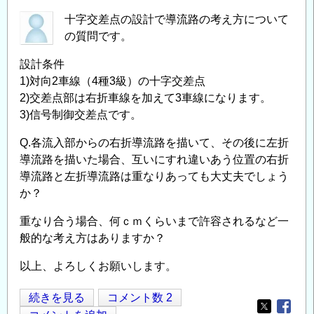
緩
十字交差点の設計で導流路の考え方について
勾
の質問です。
配
設計条件
に
1)対向2車線（4種3級）の十字交差点
つ
2)交差点部は右折車線を加えて3車線になります。
い
3)信号制御交差点です。
て
の
Q.各流入部からの右折導流路を描いて、その後に左折
導流路を描いた場合、互いにすれ違いあう位置の右折
導流路と左折導流路は重なりあっても大丈夫でしょう
か？
重なり合う場合、何ｃｍくらいまで許容されるなど一
般的な考え方はありますか？
以上、よろしくお願いします。
交
続きを見る
コメント数 2
Opens in
Opens