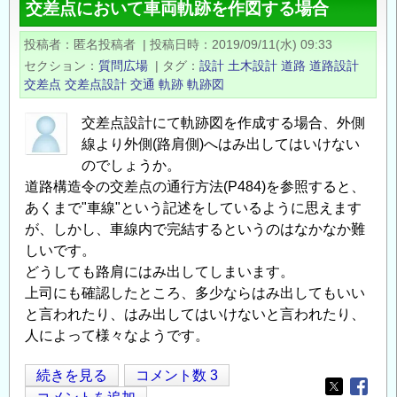
交差点において車両軌跡を作図する場合
フ
ト
投稿者
匿名投稿者
|
投稿日時
2019/09/11(水) 09:33
の
セクション
質問広場
|
タグ
設計
土木設計
道路
道路設計
影
交差点
交差点設計
交通
軌跡
軌跡図
響
の
交差点設計にて軌跡図を作成する場合、外側
線より外側(路肩側)へはみ出してはいけない
のでしょうか。
道路構造令の交差点の通行方法(P484)を参照すると、
あくまで"車線"という記述をしているように思えます
が、しかし、車線内で完結するというのはなかなか難
しいです。
どうしても路肩にはみ出してしまいます。
上司にも確認したところ、多少ならはみ出してもいい
と言われたり、はみ出してはいけないと言われたり、
人によって様々なようです。
交
続きを見る
コメント数 3
Opens in
Opens