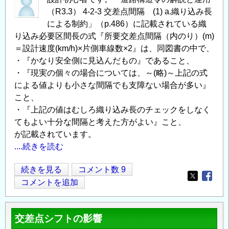
の
（R3.3） 4-2-3 交差点間隔 (1) a.織り込み長
設
による制約」（p.486）に記載されている織
置
り込み必要区間長の式『所要交差点間隔（内のり）(m)
場
＝設計速度(km/h)×片側車線数×2』は、同図書の中で、
所
・『かなり安全側に見込んだもの』であること、
・『現実の個々の場合については、～(略)～上記の式
の
による値よりも小さな間隔でも支障ない場合が多い』
こと、
・『上記の値はむしろ織り込み長のチェックをしなく
てもよい十分な間隔と考えた方がよい』こと、
が記載されています。
....続きを読む
交
続きを見る
コメント数 9
Opens in
Opens
差
コメントを追加
点
間
交差点シフトの影響
隔