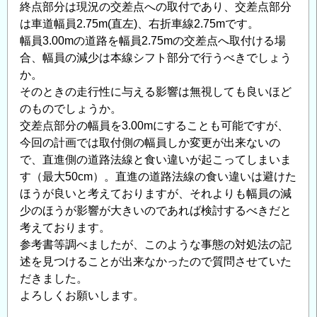
終点部分は現況の交差点への取付であり、交差点部分
の
は車道幅員2.75m(直左)、右折車線2.75mです。
集
幅員3.00mの道路を幅員2.75mの交差点へ取付ける場
水
合、幅員の減少は本線シフト部分で行うべきでしょう
桝
か。
に
そのときの走行性に与える影響は無視しても良いほど
す
のものでしょうか。
い
交差点部分の幅員を3.00mにすることも可能ですが、
て
今回の計画では取付側の幅員しか変更が出来ないの
の
で、直進側の道路法線と食い違いが起こってしまいま
す（最大50cm）。直進の道路法線の食い違いは避けた
ほうが良いと考えておりますが、それよりも幅員の減
少のほうが影響が大きいのであれば検討するべきだと
考えております。
参考書等調べましたが、このような事態の対処法の記
述を見つけることが出来なかったので質問させていた
だきました。
よろしくお願いします。