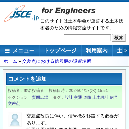
メ
イ
ン
このサイトは土木学会が運営する土木技
コ
術者のための情報交流サイトです。
ン
検
テ
索
ン
メインナビゲーション
メニュー
トップページ
利用案内
土木
>
ツ
に
パ
ホーム
交差点における信号機の設置場所
移
ン
動
く
コメントを追加
ず
投稿者
匿名投稿者
|
投稿日時
2024/04/17(水) 15:51
セクション
質問広場
|
タグ
設計
交通
道路
土木設計
信号
交差点
交差点改良に伴い、信号機を移設する必要が
あります。