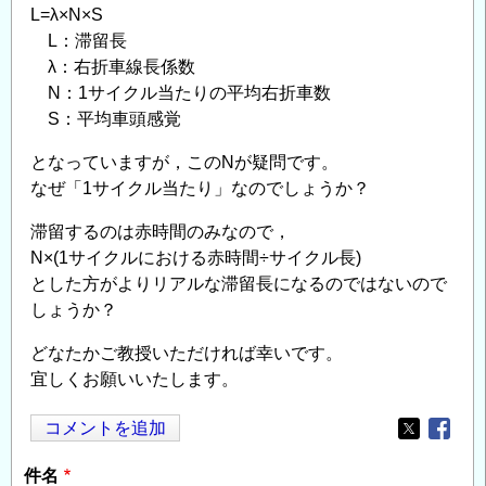
L=λ×N×S
L：滞留長
λ：右折車線長係数
N：1サイクル当たりの平均右折車数
S：平均車頭感覚
となっていますが，このNが疑問です。
なぜ「1サイクル当たり」なのでしょうか？
滞留するのは赤時間のみなので，
N×(1サイクルにおける赤時間÷サイクル長)
とした方がよりリアルな滞留長になるのではないので
しょうか？
どなたかご教授いただければ幸いです。
宜しくお願いいたします。
コメントを追加
Opens in
Opens
件名