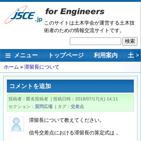
メ
イ
ン
このサイトは土木学会が運営する土木技
コ
術者のための情報交流サイトです。
ン
検
テ
索
ン
メインナビゲーション
メニュー
トップページ
利用案内
土木
>
ツ
に
パ
ホーム
滞留長について
移
ン
動
く
コメントを追加
ず
投稿者
匿名投稿者
|
投稿日時
2018/07/17(火) 14:11
セクション
質問広場
|
タグ
交差点
滞留長について教えてください。
信号交差点における滞留長の算定式は，