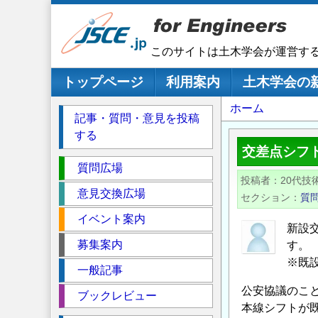
メ
イ
ン
このサイトは土木学会が運営す
コ
ン
メインナビゲーション
トップページ
利用案内
土木学会の
テ
パ
ホーム
ン
記事・質問・意見を投稿
ツ
ン
する
に
く
交差点シフ
移
セ
ず
質問広場
動
投稿者
20代技
ク
意見交換広場
セクション
質
シ
イベント案内
ョ
新設
ン
募集案内
す。
※既
一般記事
公安協議のこ
ブックレビュー
本線シフトが