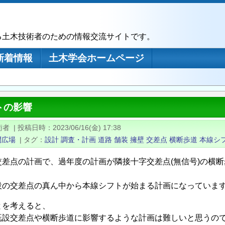
る土木技術者のための情報交流サイトです。
新着情報
土木学会ホームページ
トの影響
術者
|
投稿日時
2023/06/16(金) 17:38
問広場
|
タグ
設計
調査・計画
道路
舗装
擁壁
交差点
横断歩道
本線シ
交差点の計画で、過年度の計画が隣接十字交差点(無信号)の横
設の交差点の真ん中から本線シフトが始まる計画になっていま
とを考えると、
既設交差点や横断歩道に影響するような計画は難しいと思うの