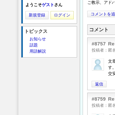
ご教示、アド
ようこそ
ゲスト
さん
コメントを
新規登録
ログイン
コメント
トピックス
お知らせ
#8757
R
話題
投稿者
匿
用語解説
文
す
交
返信
#8759
R
投稿者
匿