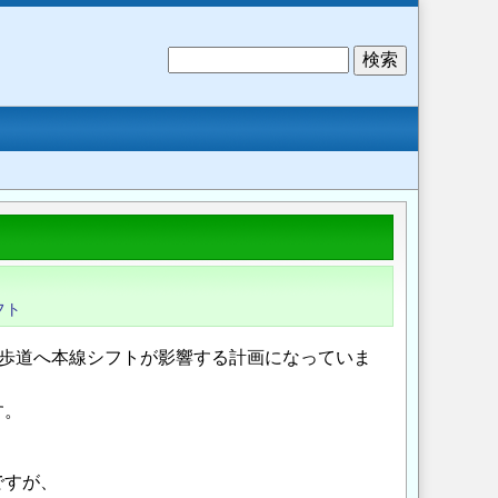
検
索
フト
断歩道へ本線シフトが影響する計画になっていま
す。
ですが、