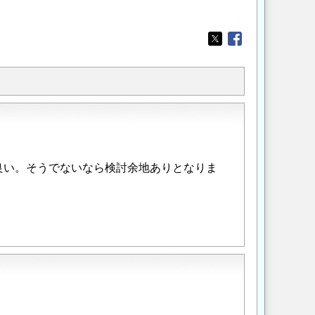
Opens in a new wi
Opens in a new
良い。そうでないなら検討余地ありとなりま