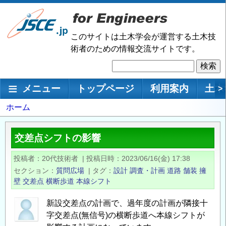
メ
イ
ン
このサイトは土木学会が運営する土木技
コ
術者のための情報交流サイトです。
ン
検
テ
索
ン
メインナビゲーション
メニュー
トップページ
利用案内
土木
>
ツ
に
パ
ホーム
移
ン
動
く
交差点シフトの影響
ず
投稿者
20代技術者
|
投稿日時
2023/06/16(金) 17:38
セクション
質問広場
|
タグ
設計
調査・計画
道路
舗装
擁
壁
交差点
横断歩道
本線シフト
新設交差点の計画で、過年度の計画が隣接十
字交差点(無信号)の横断歩道へ本線シフトが