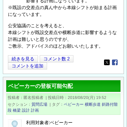
影響する計画になっています。
※既設の交差点の真ん中から本線シフトが始まる計画
になっています。
公安協議のことを考えると、
本線シフトが既設交差点や横断歩道に影響するような
計画は難しいと思うのですが、
ご教示、アドバイスのほどお願いいたします。
交
続きを見る
コメント数 2
Opens in
Opens
差
コメントを追加
点
シ
ベビーカーの登板可能勾配
フ
ト
投稿者
匿名投稿者
|
投稿日時
2018/08/20(月) 19:52
の
セクション
質問広場
|
タグ
ベビーカー
横断歩道
斜路付階
影
段
橋梁
設計
計画
響
の
利用対象者:ベビーカー