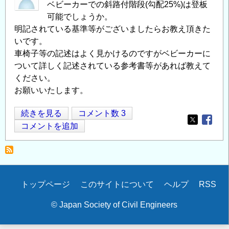
ベビーカーでの斜路付階段(勾配25%)は登板
可能でしょうか。
明記されている基準等がございましたらお教え頂きた
いです。
車椅子等の記述はよく見かけるのですがベビーカーに
ついて詳しく記述されている参考書等があれば教えて
ください。
お願いいたします。
ベ
続きを見る
コメント数 3
Opens in
Opens
ビ
コメントを追加
ー
カ
ー
の
Secondary
トップページ
このサイトについて
ヘルプ
RSS
登
menu
板
© Japan Society of Civil Engineers
可
能