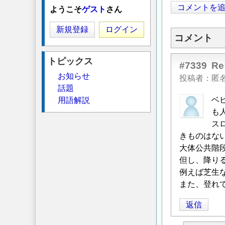
コメントを
ようこそ
ゲスト
さん
新規登録
ログイン
コメント
トピックス
#7339
R
お知らせ
投稿者
匿
話題
ベ
用語解説
も
ス
きものはな
大体公共階段
但し、降り
例えば芝生
また、登れ
返信