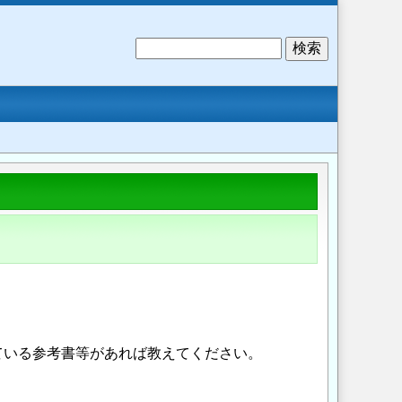
検
索
ている参考書等があれば教えてください。