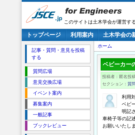
メ
イ
ン
このサイトは土木学会が運営す
コ
ン
メインナビゲーション
トップページ
利用案内
土木学会の
テ
パ
ホーム
ン
記事・質問・意見を投稿
ツ
ン
する
に
く
ベビーカー
移
セ
ず
質問広場
動
投稿者
匿名投
ク
意見交換広場
セクション
質
シ
イベント案内
ョ
利用
ン
募集案内
ベビー
明記
一般記事
車椅子等の記
ブックレビュー
お願いいたし