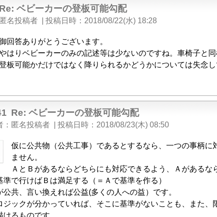
Re: ベビーカーの登板可能勾配
匿名投稿者
|
投稿日時
2018/08/22(水) 18:28
御回答ありがとうございます。
やはりベビーカーのみの記述等は少ないのですね。車椅子と同
登板可能かだけではなく降りられるかどうかについては失念し
41
Re: ベビーカーの登板可能勾配
者
匿名投稿者
|
投稿日時
2018/08/23(木) 08:50
仮に公共物（公共工事）であるとするなら、一つの事柄に
ません。
ＡとＢがあるならどちらにも対応できるよう、Ａがあるな
基準で行けばＢは満足する（＝Ａで基準を作る）
が公共、言い換えれば公益(多くの人への益）です。
ロジックが分かっていれば、そこに基準がないことも、また、
描けるものです。