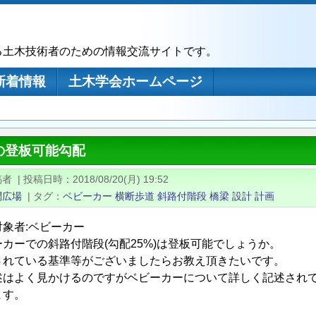
る土木技術者のための情報交流サイトです。
新着情報
土木学会ホームページ
の登板可能勾配
稿者
|
投稿日時
2018/08/20(月) 19:52
問広場
|
タグ
ベビーカー
横断歩道
斜路付階段
橋梁
設計
計画
対象者:ベビーカー
カーでの斜路付階段(勾配25%)は登板可能でしょうか。
されている基準等がございましたらお教え頂きたいです。
述はよく見かけるのですがベビーカーについて詳しく記述され
ます。