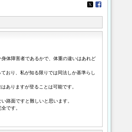
Opens in a new wi
Opens in a new
か身体障害者であるかで、体重の違いはあれど
まっており、私が知る限りでは同法しか基準らし
人差はありますが登ることは可能です。
ない路面ですと難しいと思います。
完全です。