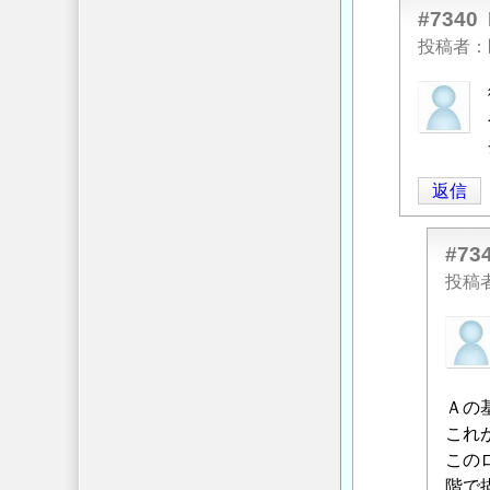
#7340
投稿者
匿
名
投
稿
返信
者
に
よ
#73
る
投稿
「
Re:
匿
ベ
名
ビ
投
ー
稿
Ａの
カ
者
これ
ー
に
この
の
よ
階で
登